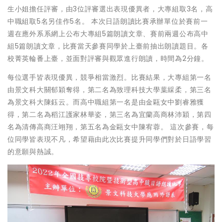
生小姐擔任評審，由3位評審選出表現優異者，大專組取3名，高
中職組取5名另佳作5名。 本次日語朗讀比賽承辦單位於賽前一
週在應外系系網上公布大專組5篇朗讀文章、賽前兩週公布高中
組5篇朗讀文章，比賽當天參賽同學於上臺前抽出朗讀題目。各
校菁英輪番上臺，並面對評審與觀眾進行朗讀，時間為2分鐘。
每位選手皆表現優異，競爭相當激烈。比賽結果，大專組第一名
由景文科大關郁穎奪得，第二名為致理科技大學葉綵柔，第三名
為景文科大陳鈺云。而高中職組第一名是由金甌女中劉睿雅獲
得，第二名為稻江護家林華姿，第三名為宜蘭高商林沛穎，第四
名為清傳高商汪翊翔，第五名為金甌女中陳宥蓉。 這次參賽，每
位同學皆表現不凡，希望藉由此次比賽提升同學們對於日語學習
的意願與熱誠。