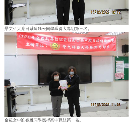
景文科大應日系陳鈺云同學獲得大專組第三名。
金甌女中劉睿雅同學獲得高中職組第一名。