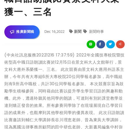
獲一、三名
Dec 16,2022
新聞
新聞時事
推廣新聞稿
(中央社訊息服務20221216 17:37:59) 2022年全國技專校院暨技
術型高中職日語朗讀比賽於12月15日在景文科大人文館舉行，景
文科大應外系榮獲一、三名。 此次競賽由景文科大應用外語系主
辦，今年共有大專組6所大專校院20位同學報名參加，高中職組
則有9所高中職校，共計30位同學報名參加。 本次競賽宗旨為鼓
勵學生積極參與，同時藉由比賽以提升學生學習日語的興趣和動
機。此外，透過聆聽其他同學的朗讀，可達到有別於課堂教學並
達到矯正發音的效果。所有參賽同學除了在現場展現自己學習日
語的成果外，也觀摩到其他學校同學的優異表現。 此次日語朗讀
比賽邀請到輔仁大學講師長谷川理恵老師、昔為東吳大學講師，
現為萬國法律事務所顧問的田中研也老師、大新書局編集中村弥