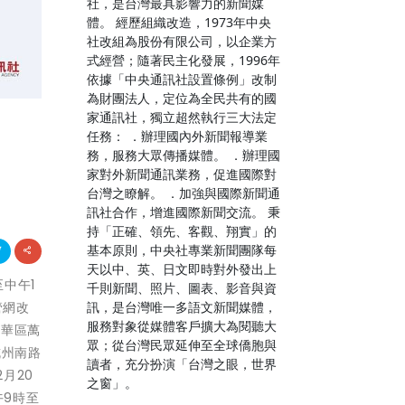
社，是台灣最具影響力的新聞媒
體。 經歷組織改造，1973年中央
社改組為股份有限公司，以企業方
式經營；隨著民主化發展，1996年
依據「中央通訊社設置條例」改制
為財團法人，定位為全民共有的國
家通訊社，獨立超然執行三大法定
任務： ．辦理國內外新聞報導業
務，服務大眾傳播媒體。 ．辦理國
家對外新聞通訊業務，促進國際對
台灣之瞭解。 ．加強與國際新聞通
訊社合作，增進國際新聞交流。 秉
持「正確、領先、客觀、翔實」的
基本原則，中央社專業新聞團隊每
天以中、英、日文即時對外發出上
至中午1
千則新聞、照片、圖表、影音與資
訊，是台灣唯一多語文新聞媒體，
管網改
服務對象從媒體客戶擴大為閱聽大
萬華區萬
眾；從台灣民眾延伸至全球僑胞與
杭州南路
讀者，充分扮演「台灣之眼，世界
2月20
之窗」。
午9時至