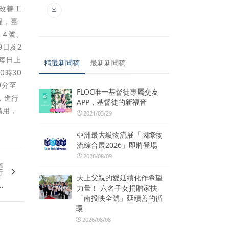
網改善工
程，臺
、4號、
9日及2
，每日上
精選新聞稿
最新新聞稿
0時30
0分至
FLOC唯一基督徒專屬交友
分，進行
APP，基督徒的新福音
備用，
2021/03/29
亞洲最大級物流展「國際物
流綜合展2026」即將登場
2026/08/09
篇
行
天上父親的愛延續化作希望
.
力量！ 六名子女捐贈家扶
「南投映全號」延續善的循
環
2026/08/08