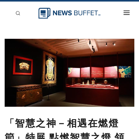
回到首頁
新聞稿分類
登入
刊登
「智慧之神－相遇在燃燈
節」特展 點燃智慧之燈 領