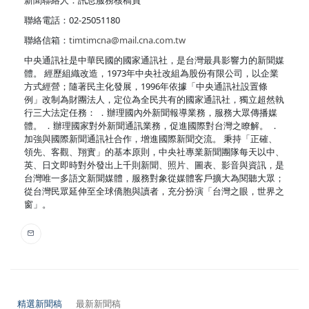
聯絡電話：02-25051180
聯絡信箱：
timtimcna@mail.cna.com.tw
中央通訊社是中華民國的國家通訊社，是台灣最具影響力的新聞媒
體。 經歷組織改造，1973年中央社改組為股份有限公司，以企業
方式經營；隨著民主化發展，1996年依據「中央通訊社設置條
例」改制為財團法人，定位為全民共有的國家通訊社，獨立超然執
行三大法定任務： ．辦理國內外新聞報導業務，服務大眾傳播媒
體。 ．辦理國家對外新聞通訊業務，促進國際對台灣之瞭解。 ．
加強與國際新聞通訊社合作，增進國際新聞交流。 秉持「正確、
領先、客觀、翔實」的基本原則，中央社專業新聞團隊每天以中、
英、日文即時對外發出上千則新聞、照片、圖表、影音與資訊，是
台灣唯一多語文新聞媒體，服務對象從媒體客戶擴大為閱聽大眾；
從台灣民眾延伸至全球僑胞與讀者，充分扮演「台灣之眼，世界之
窗」。
精選新聞稿
最新新聞稿