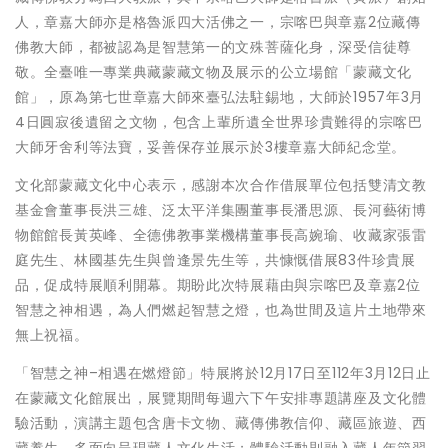
人，章嘉大師亦是格魯派四大活佛之一，宗喀巴與章嘉2位藏傳
佛教大師，都被認為是智慧第一的文殊菩薩化身，深受信徒尊
敬。全臺唯一專業典藏蒙藏文物及展示的公立場館「蒙藏文化
館」，原為第七世章嘉大師來臺弘法駐錫地，大師於1957年3月
4日圓寂後遺留之文物，包含上輩所遺全世界珍貴難得的宗喀巴
大師牙舍利等法寶，妥善保存並展示於3樓章嘉大師紀念堂。
文化部蒙藏文化中心表示，感謝本次合作借展單位包括雙清文教
基金會董事長洪三雄、泛太平洋集團董事長潘思源、長河藝術博
物館館長黃英峰、全德佛教事業機構董事長高婉瑜、收藏家張雷
庭先生、林國基先生與曾逢景先生等，共慷慨借展83件珍貴展
品，促成特展順利開幕。期盼此次特展藉由與宗喀巴及章嘉2位
智慧之神相遇，為人們燃起智慧之燈，也為世間及這片土地帶來
無上祝福。
「智慧之神–相遇在燃燈節」特展將於12月17日至112年3月12日止
在蒙藏文化館展出，展覽期間每週六下午安排專題講座及文化體
驗活動，演講主題包含唐卡文物、藏傳佛教信仰、藏區旅遊、西
藏養生，多面向呈現藏人文化生活；體驗活動則融入藏人年節習