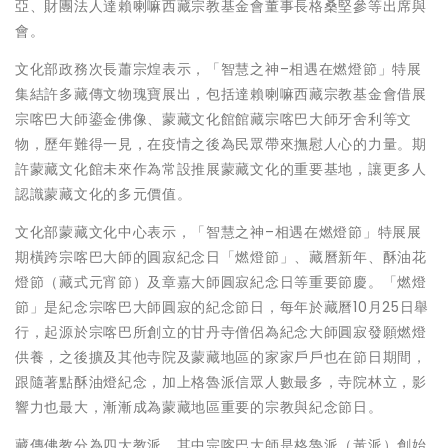
亞、財團法人達賴喇嘛西藏宗教基金會董事長格桑堅參等出席與
會。
文化部政務次長蕭宗煌表示，「智慧之神–相遇在燃燈節」特展
集結許多藏傳文物瑰寶展出，包括達賴喇嘛西藏宗教基金會借展
宗喀巴大師鎏金佛像、蒙藏文化館館藏宗喀巴大師牙舍利等文
物，歷年難得一見，在疫情之後為民眾帶來撫慰人心的力量。期
許蒙藏文化館未來作為常設推展蒙藏文化的重要基地，讓更多人
認識蒙藏文化的多元價值。
文化部蒙藏文化中心表示，「智慧之神–相遇在燃燈節」特展展
期橫跨宗喀巴大師的圓寂紀念日「燃燈節」、藏曆新年、酥油花
燈節（藏式元宵節）及章嘉大師圓寂紀念日等重要節慶。「燃燈
節」是紀念宗喀巴大師圓寂的紀念節日，每年於藏曆10月25日舉
行，起源於宗喀巴所創立的甘丹寺僧侶為紀念大師圓寂發願燃燈
供養，之後擴及其他寺院及蒙藏地區的家家戶戶也在節日期間，
跟隨著點酥油燈紀念，加上格魯派信眾人數最多，寺院林立，影
響力也最大，漸漸成為蒙藏地區重要的宗教與紀念節日。
藏傳佛教分為四大教派，其中宗喀巴大師是格魯派（黃派）創始