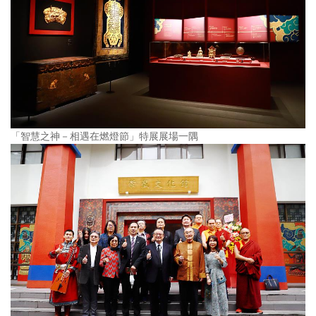
「智慧之神－相遇在燃燈節」特展展場一隅