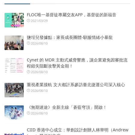
FLOC唯一基督徒專屬交友APP，基督徒的新福音
2021/03/29
鹽埕兒發據點：家長成長團體-馴服情緒小暴龍
2026/08/10
Cynet 的 MDR 主動式威脅響應，讓企業避免因審批流
程錯失阻斷攻擊黃金期！
2026/08/10
重視產業接軌 文大都計系參訪臺北捷運公司深入核心
2026/08/10
《無期迷途》全新主線「蒼藍穹頂」開啟！
2026/08/10
CIID 香港中心成立：華創設計創辦人林華明（Andrew