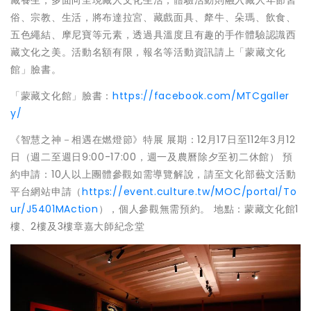
俗、宗教、生活，將布達拉宮、藏戲面具、犛牛、朵瑪、飲食、
五色繩結、摩尼寶等元素，透過具溫度且有趣的手作體驗認識西
藏文化之美。活動名額有限，報名等活動資訊請上「蒙藏文化
館」臉書。
「蒙藏文化館」臉書：
https://facebook.com/MTCgaller
y/
《智慧之神－相遇在燃燈節》特展 展期：12月17日至112年3月12
日（週二至週日9:00-17:00，週一及農曆除夕至初二休館） 預
約申請：10人以上團體參觀如需導覽解說，請至文化部藝文活動
平台網站申請（
https://event.culture.tw/MOC/portal/To
ur/J5401MAction
），個人參觀無需預約。 地點：蒙藏文化館1
樓、2樓及3樓章嘉大師紀念堂