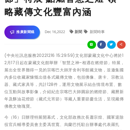
略藏傳文化豐富內涵
Dec 16,2022
新聞
新聞時事
推廣新聞稿
(中央社訊息服務20221216 15:29:59)文化部蒙藏文化中心將於1
2月17日起在蒙藏文化館舉辦「智慧之神–相遇在燃燈節」特展，
展出全世界難得一見的宗喀巴大師牙舍利等館藏文物，並邀集國
內多位收藏家慷慨出借各式藏傳文物，包括佛像、唐卡、宗教法
器、藏式家具等，共計128件，運用文物展示結合情境布置、數
位互動與故事影像，介紹紀念宗喀巴大師圓寂的燃燈節、藏曆新
年及酥油花燈節（藏式元宵節）等藏人重要節慶生活，呈現藏傳
佛教文物瑰寶。
今（16）日辦理特展開幕式，文化部政務次長蕭宗煌、國軍退除
役官兵輔導委員會主委馮世寬、烏蘭巴托駐台辦事處代表羅扎