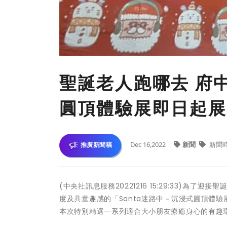
聖誕老人跑哪去 府中
圓頂體驗展即日起展
Dec 16,2022
新聞
新聞
推廣新聞稿
(中央社訊息服務20221216 15:29:33)
度及具童趣感的「Santa迷路中－沉浸式圓頂體
本次特別精選一系列適合大小朋友療癒身心的有趣