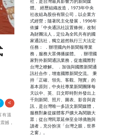
社，是台灣最具影響力的新聞媒
體。 經歷組織改造，1973年中央
社改組為股份有限公司，以企業方
式經營；隨著民主化發展，1996年
依據「中央通訊社設置條例」改制
為財團法人，定位為全民共有的國
家通訊社，獨立超然執行三大法定
任務： ．辦理國內外新聞報導業
式
務，服務大眾傳播媒體。 ．辦理國
家對外新聞通訊業務，促進國際對
台灣之瞭解。 ．加強與國際新聞通
訊社合作，增進國際新聞交流。 秉
持「正確、領先、客觀、翔實」的
基本原則，中央社專業新聞團隊每
天以中、英、日文即時對外發出上
千則新聞、照片、圖表、影音與資
訊，是台灣唯一多語文新聞媒體，
服務對象從媒體客戶擴大為閱聽大
富有溫
眾；從台灣民眾延伸至全球僑胞與
的震撼，
讀者，充分扮演「台灣之眼，世界
之窗」。