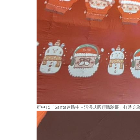
府中15「Santa迷路中－沉浸式圓頂體驗展」打造充