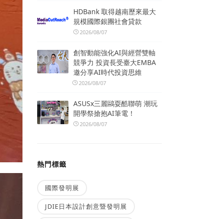
HDBank 取得越南歷來最大
規模國際銀團社會貸款
2026/08/07
創智動能強化AI與經營雙軸
競爭力 投資長受臺大EMBA
邀分享AI時代投資思維
2026/08/07
ASUSx三麗鷗耍酷聯萌 潮玩
開學祭搶抱AI筆電！
2026/08/07
熱門標籤
國際發明展
JDIE日本設計創意暨發明展