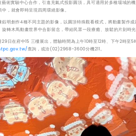
科技藝術實驗中心合作，引進充氣式投影圓頂，具可適用於多種場域的機
頂中，就會即時呈現四周環繞影像。
陳鈺明創作4種不同主題的影像，以圓頂特殊觀看模式，將動畫製作成
、旋轉木馬動畫世界中合影留念，帶給民眾一段療癒、放鬆的片刻時
月29日在府中15 三樓展出，體驗時間為上午10時至12時、下午2時至5
ntpc.gov.tw/
查詢，或洽(02)2968-3600分機211。