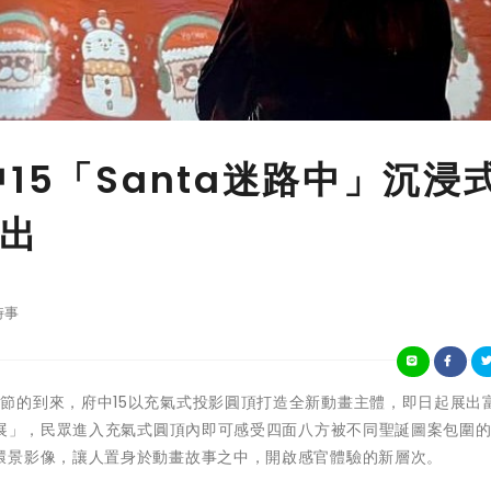
15「Santa迷路中」沉浸
出
時事
為了迎接聖誕節的到來，府中15以充氣式投影圓頂打造全新動畫主體，即日起展出
驗展」，民眾進入充氣式圓頂內即可感受四面八方被不同聖誕圖案包圍
環景影像，讓人置身於動畫故事之中，開啟感官體驗的新層次。