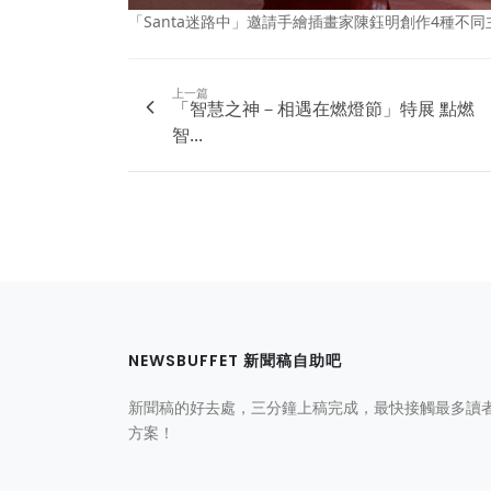
「Santa迷路中」邀請手繪插畫家陳鈺明創作4種不
上一篇
「智慧之神－相遇在燃燈節」特展 點燃
智...
NEWSBUFFET 新聞稿自助吧
新聞稿的好去處，三分鐘上稿完成，最快接觸最多讀
方案！