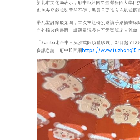
新北市文化局表示，府中15與國立臺灣藝術大學
也免去穿戴式裝置的不便，民眾只要進入充氣式圓
搭配聖誕節慶氛圍，本次主題特別邀請手繪插畫家
向外擴散的畫面，讓觀眾沉浸在可愛聖誕老人跳舞
「Santa迷路中－沉浸式圓頂體驗展」即日起至12
多訊息請上府中15官網
https://www.fuzhong15.