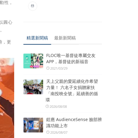
動性，
以圓心
光。
精選新聞稿
最新新聞稿
時，更
FLOC唯一基督徒專屬交友
APP，基督徒的新福音
2021/03/29
天上父親的愛延續化作希望
力量！ 六名子女捐贈家扶
「南投映全號」延續善的循
環
2026/08/08
鎧應 AudienceSense 臉部辨
識功能上市
2026/08/07