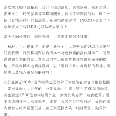
這次的活動項目精彩，設計了循環綠肥、異地保種、種籽辨識、
麥田投手、時光膠囊等等10項關卡，藉由這些闖關活動，建立一
個《食地永續》的新認識，希望把循環經濟，ESG及聯合國17項
永續發展目標(SDGs)能紮根大家心中。
當天也同步進行「種籽方舟」：啟動咱糧保種計畫。
「種籽」不只是希望，更是「命根子」，亦是我們與環境互動的
記憶載體；我們長期深耕台灣本土特色雜糧的契作與加工，盼望
以民間自主的力量，聚焦台灣本土糧食作物種籽做為保種的標
地，匯集全國各地農糧種籽，以「種籽方舟」為容載的基地，播
植本土農糧永續發展的種籽！
此計畫緣起2011年喜願攜手全國教師工會總聯合會合作推動校園
「麥田見學」，翌年的「豆麥見學」計畫，號召了80餘所學校、
師生超過3,500位參與培育計畫，紮實的爲台灣「農食教育」播
下希望的種子，深獲學界、產業、官方的期待與好評。而鑒於國
內糧食自給率嚴重低落，第三年更擴大為「咱糧學堂」勸學計
畫。