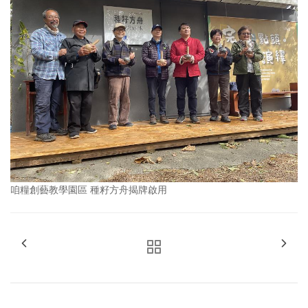
咱糧創藝教學園區 種籽方舟揭牌啟用