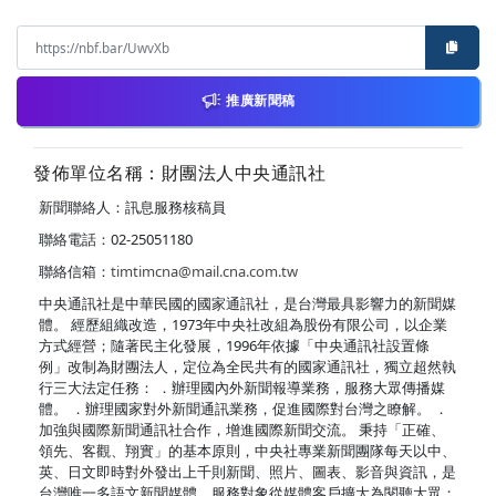
推廣新聞稿
發佈單位名稱：財團法人中央通訊社
新聞聯絡人：訊息服務核稿員
聯絡電話：02-25051180
聯絡信箱：
timtimcna@mail.cna.com.tw
中央通訊社是中華民國的國家通訊社，是台灣最具影響力的新聞媒
體。 經歷組織改造，1973年中央社改組為股份有限公司，以企業
方式經營；隨著民主化發展，1996年依據「中央通訊社設置條
例」改制為財團法人，定位為全民共有的國家通訊社，獨立超然執
行三大法定任務： ．辦理國內外新聞報導業務，服務大眾傳播媒
體。 ．辦理國家對外新聞通訊業務，促進國際對台灣之瞭解。 ．
加強與國際新聞通訊社合作，增進國際新聞交流。 秉持「正確、
領先、客觀、翔實」的基本原則，中央社專業新聞團隊每天以中、
英、日文即時對外發出上千則新聞、照片、圖表、影音與資訊，是
台灣唯一多語文新聞媒體，服務對象從媒體客戶擴大為閱聽大眾；