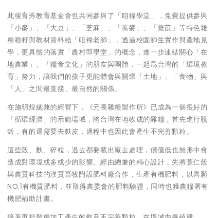
此後育秀教育基金會也共同參與了「咱糧學堂」，免費提供參與
「小麥」、「大豆」、「芝麻」、「蕎麥」、「薏苡」等特色雜
糧種籽與教材資料給「咱糧老師」，透過校園師生實作與產地見
學，更具體的落實「農村即學堂」的概念，進一步連結關心「在
地農業」、「糧食文化」的朋友與團體，一起爲台灣的「環境教
育」努力，讓我們的孩子更能體會與關懷「土地」、「食物」與
「人」之間最直接、最自然的關係。
在施明煌總兼的經營下，《元長雜糧製作所》已成為一個很好的
「循環經濟」的示範場域，將台灣在地收成的雜糧，首先進行脫
殻，有的還需要去麩皮，過程中也因此會產生不完善顆粒。
這些殼、麩、碎粒，過去都要載出廠去處理，價值低也無形中會
造成對環境或多或少的影響。經由總兼的精心設計，先將薏仁殼
與農寶科技的漢寶畜牧附設肥料廠合作，生產有機肥料，以喜願
NO.1有機質肥料，並取得農委會的肥料驗證，同時也獲農糧署有
機肥補助計畫。
接著再把雜糧加工產生的麩及不完善顆粒，在場域内養殖雞、