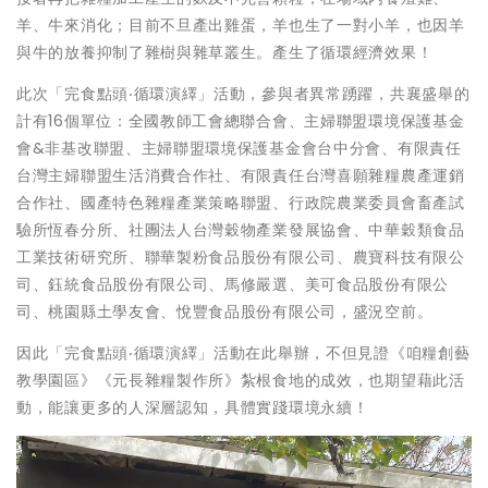
羊、牛來消化；目前不旦產出雞蛋，羊也生了一對小羊，也因羊
與牛的放養抑制了雜樹與雜草叢生。產生了循環經濟效果！
此次「完食點頭‧循環演繹」活動，參與者異常踴躍，共襄盛舉的
計有16個單位：全國教師工會總聯合會、主婦聯盟環境保護基金
會&非基改聯盟、主婦聯盟環境保護基金會台中分會、有限責任
台灣主婦聯盟生活消費合作社、有限責任台灣喜願雜糧農產運銷
合作社、國產特色雜糧產業策略聯盟、行政院農業委員會畜產試
驗所恆春分所、社團法人台灣穀物產業發展協會、中華穀類食品
工業技術研究所、聯華製粉食品股份有限公司、農寶科技有限公
司、鈺統食品股份有限公司、馬修嚴選、美可食品股份有限公
司、桃園縣土學友會、悅豐食品股份有限公司，盛況空前。
因此「完食點頭‧循環演繹」活動在此舉辦，不但見證《咱糧創藝
教學園區》《元長雜糧製作所》紮根食地的成效，也期望藉此活
動，能讓更多的人深層認知，具體實踐環境永續！