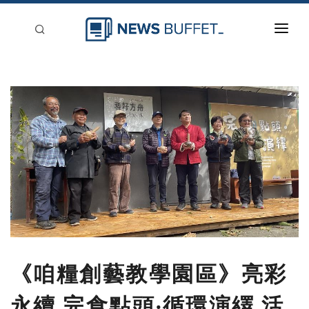
回到首頁
新聞稿分類
登入
刊登
《咱糧創藝教學園區》亮彩
永續 完食點頭‧循環演繹 活