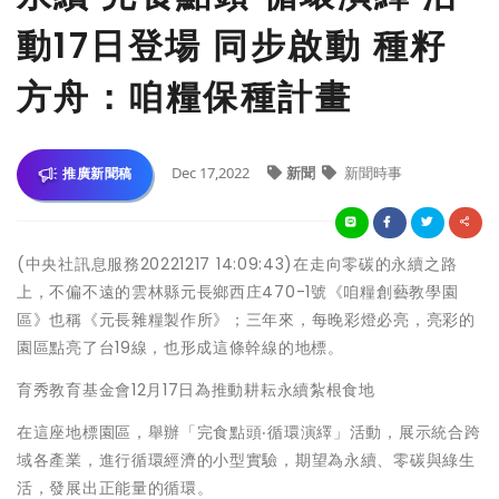
動17日登場 同步啟動 種籽
方舟：咱糧保種計畫
Dec 17,2022
新聞
新聞時事
推廣新聞稿
(中央社訊息服務20221217 14:09:43)在走向零碳的永續之路
上，不偏不遠的雲林縣元長鄉西庄470-1號《咱糧創藝教學園
區》也稱《元長雜糧製作所》；三年來，每晚彩燈必亮，亮彩的
園區點亮了台19線，也形成這條幹線的地標。
育秀教育基金會12月17日為推動耕耘永續紮根食地
在這座地標園區，舉辦「完食點頭‧循環演繹」活動，展示統合跨
域各產業，進行循環經濟的小型實驗，期望為永續、零碳與綠生
活，發展出正能量的循環。