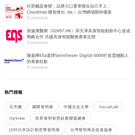
社群觸及會變，品牌入口要掌握在自己手上：
Cloudmax 匯智推出 .tw／.台灣網域限時優惠
2026/08/06
真健康醫療（02697.HK）與天津具身智能創新中心達成
戰略合作 共建具身智能醫療產業生態
2026/08/06
陳嘉樺Ella選擇Sennheiser Digital 6000打造震撼動人
的青春狂歡
2026/08/06
熱門標籤
北市圖
國際發明展
中國文化大學
SocialLab
OpView
世界發明智慧財產聯盟總會
JDIE日本設計創意暨發明展
台灣發明商品促進協會