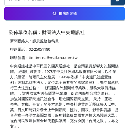
推廣新聞稿
發佈單位名稱：財團法人中央通訊社
新聞聯絡人：訊息服務核稿員
聯絡電話：02-25051180
聯絡信箱：
timtimcna@mail.cna.com.tw
中央通訊社是中華民國的國家通訊社，是台灣最具影響力的新聞媒
體。 經歷組織改造，1973年中央社改組為股份有限公司，以企業
方式經營；隨著民主化發展，1996年依據「中央通訊社設置條
例」改制為財團法人，定位為全民共有的國家通訊社，獨立超然執
行三大法定任務： ．辦理國內外新聞報導業務，服務大眾傳播媒
體。 ．辦理國家對外新聞通訊業務，促進國際對台灣之瞭解。 ．
加強與國際新聞通訊社合作，增進國際新聞交流。 秉持「正確、
領先、客觀、翔實」的基本原則，中央社專業新聞團隊每天以中、
英、日文即時對外發出上千則新聞、照片、圖表、影音與資訊，是
台灣唯一多語文新聞媒體，服務對象從媒體客戶擴大為閱聽大眾；
從台灣民眾延伸至全球僑胞與讀者，充分扮演「台灣之眼，世界之
窗」。