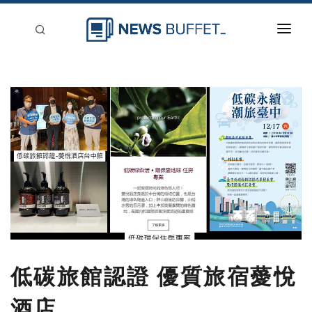
回到首頁
新聞稿分類
登入
刊登
低碳旅館認證 優質旅宿薆悅
酒店