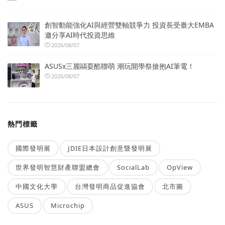
創智動能強化AI與經營雙軸競爭力 投資長受臺大EMBA
邀分享AI時代投資思維
2026/08/07
ASUSx三麗鷗耍酷聯萌 潮玩開學祭搶抱AI筆電！
2026/08/07
熱門標籤
國際發明展
JDIE日本設計創意暨發明展
世界發明智慧財產聯盟總會
SocialLab
OpView
中國文化大學
台灣發明商品促進協會
北市圖
ASUS
Microchip