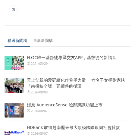
精選新聞稿
最新新聞稿
FLOC唯一基督徒專屬交友APP，基督徒的新福音
2021/03/29
天上父親的愛延續化作希望力量！ 六名子女捐贈家扶
「南投映全號」延續善的循環
2026/08/08
鎧應 AudienceSense 臉部辨識功能上市
2026/08/07
HDBank 取得越南歷來最大規模國際銀團社會貸款
2026/08/07