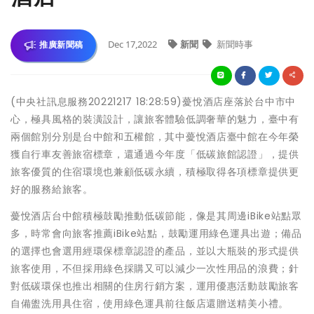
Dec 17,2022
新聞
新聞時事
推廣新聞稿
(中央社訊息服務20221217 18:28:59)薆悅酒店座落於台中市中
心，極具風格的裝潢設計，讓旅客體驗低調奢華的魅力，臺中有
兩個館別分別是台中館和五權館，其中薆悅酒店臺中館在今年榮
獲自行車友善旅宿標章，還通過今年度「低碳旅館認證」，提供
旅客優質的住宿環境也兼顧低碳永續，積極取得各項標章提供更
好的服務給旅客。
薆悅酒店台中館積極鼓勵推動低碳節能，像是其周邊iBike站點眾
多，時常會向旅客推薦iBike站點，鼓勵運用綠色運具出遊；備品
的選擇也會選用經環保標章認證的產品，並以大瓶裝的形式提供
旅客使用，不但採用綠色採購又可以減少一次性用品的浪費；針
對低碳環保也推出相關的住房行銷方案，運用優惠活動鼓勵旅客
自備盥洗用具住宿，使用綠色運具前往飯店還贈送精美小禮。