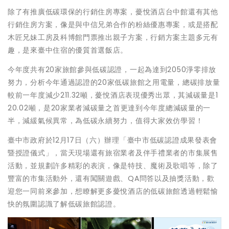
除了有推廣低碳環保的行銷住房專案，薆悅酒店台中館還有其他
行銷住房方案，像是與中信兄弟合作的粉絲優惠專案，或是搭配
木匠兄妹工房及科博館門票推出親子方案，行銷方案主題多元有
趣，是來臺中住宿的優質首選飯店。
今年度共有20家旅館參與低碳認證，一起為達到2050淨零排放
努力，分析今年通過認證的20家低碳旅館之用電量，總碳排放量
較前一年度減少211.32噸，薆悅酒店表現優秀出眾，其減碳量是1
20.02噸，是20家業者減碳量之首更達到今年度總減碳量的一
半，減緩氣候異常，為低碳永續努力，值得大家效仿學習！
臺中市政府於12月17日（六）辦理「臺中市低碳認證成果發表會
暨授證儀式」，當天現場還有旅宿業者及伴手禮業者的市集展售
活動，並規劃許多精彩的表演，像是特技、魔術及歌唱等，除了
豐富的市集活動外，還有闖關遊戲、QA問答以及抽獎活動，歡
迎您一同前來參加，想瞭解更多薆悅酒店的低碳旅館透過輕鬆愉
快的氛圍認識了解低碳旅館認證。