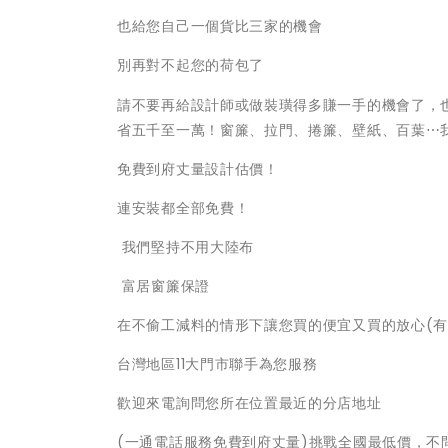
也給您自己一個貨比三家的機會
別再對不起您的荷包了
請不要再給設計師或做裝璜得多賺一手的機會了，
省五千至一萬！窗簾、拉門、捲簾、壁紙、百葉⋯
免費到府丈量設計估價！
連安裝都全部免費！
我們堅持不用大陸布
富居窗簾保證
在不偷工減料的情形下讓您買的便宜又買的放心(有
台灣地區11大門市聯手為您服務
歡迎來電詢問您所在位置最近的分店地址
(一通電話服務免費到府丈量)挑戰全國最低價，不