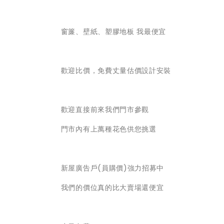
窗簾、壁紙、塑膠地板 我最便宜
歡迎比價，免費丈量估價設計安裝
歡迎直接前來我們門市參觀
門市內有上萬種花色供您挑選
新屋廣告戶(員購價)強力招募中
我們的價位真的比大賣場還便宜