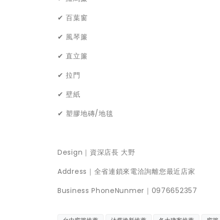
✔ 百葉窗
✔ 風琴簾
✔ 直立簾
✔ 拉門
✔ 壁紙
✔ 塑膠地磚/地毯
Design｜資深店長 大野
Address｜全省連鎖來電洽詢離您最近店家
Business PhoneNunmer｜0976652357