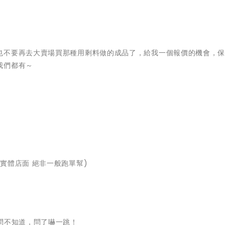
也不要再去大賣場買那種用剩料做的成品了，給我一個報價的機會，
我們都有～
實體店面 絕非一般跑單幫)
問不知道，問了嚇一跳！