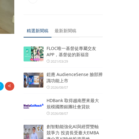
精選新聞稿
最新新聞稿
FLOC唯一基督徒專屬交友
APP，基督徒的新福音
2021/03/29
鎧應 AudienceSense 臉部辨
識功能上市
2026/08/07
HDBank 取得越南歷來最大
規模國際銀團社會貸款
2026/08/07
創智動能強化AI與經營雙軸
競爭力 投資長受臺大EMBA
邀分享AI時代投資思維