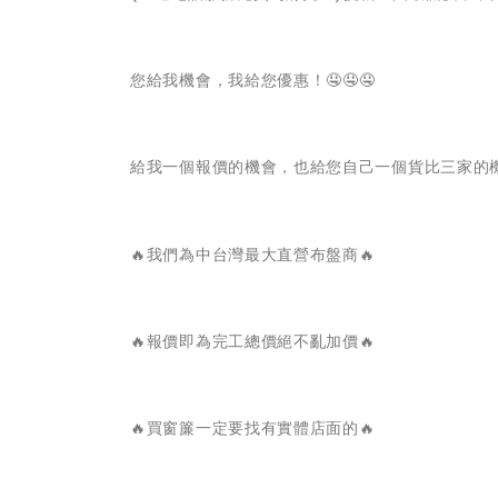
您給我機會，我給您優惠！🤤🤤🤤
給我一個報價的機會，也給您自己一個貨比三家的
🔥我們為中台灣最大直營布盤商🔥
🔥報價即為完工總價絕不亂加價🔥
🔥買窗簾一定要找有實體店面的🔥