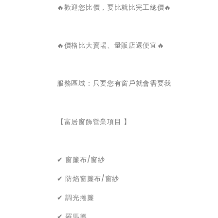
🔥歡迎您比價，要比就比完工總價🔥
🔥價格比大賣場、量販店還便宜🔥
服務區域：只要您有窗戶就會需要我
【富居窗飾營業項目 】
✔ 窗簾布/窗紗
✔ 防焰窗簾布/窗紗
✔ 調光捲簾
✔ 羅馬簾