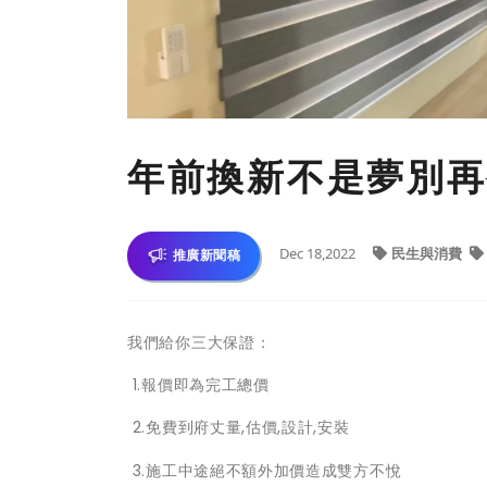
年前換新不是夢別再
Dec 18,2022
民生與消費
推廣新聞稿
我們給你三大保證：
️1.報價即為完工總價
️2.免費到府丈量,估價,設計,安裝
️3.施工中途絕不額外加價造成雙方不悅