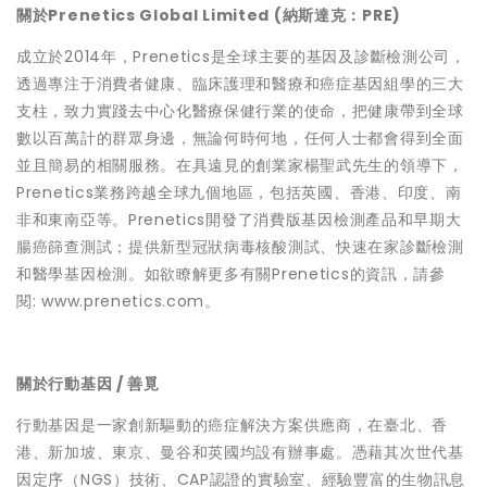
關於Prenetics Global Limited (納斯達克：PRE)
成立於2014年，Prenetics是全球主要的基因及診斷檢測公司，
透過專注于消費者健康、臨床護理和醫療和癌症基因組學的三大
支柱，致力實踐去中心化醫療保健行業的使命，把健康帶到全球
數以百萬計的群眾身邊，無論何時何地，任何人士都會得到全面
並且簡易的相關服務。在具遠見的創業家楊聖武先生的領導下，
Prenetics業務跨越全球九個地區，包括英國、香港、印度、南
非和東南亞等。Prenetics開發了消費版基因檢測產品和早期大
腸癌篩查測試；提供新型冠狀病毒核酸測試、快速在家診斷檢測
和醫學基因檢測。如欲瞭解更多有關Prenetics的資訊，請參
閱:
www.prenetics.com
。
關於行動基因 / 善覓
行動基因是一家創新驅動的癌症解決方案供應商，在臺北、香
港、新加坡、東京、曼谷和英國均設有辦事處。憑藉其次世代基
因定序（NGS）技術、CAP認證的實驗室、經驗豐富的生物訊息