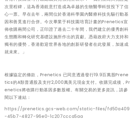
次里程碑，這為香港銳意打造成為卓越的生物醫學科技投下了信
心一票。早在去年，兩間位於香港科學園內醫療科技先驅行動基
因和善覓進行合併。今次畢業于科技園培育計畫的Prenetics宣
佈收購兩間公司，正印證了過去二十年間，我們建立的優秀創科
生態圈和轉化研究基礎設施所作出的貢獻。憑藉政府大力支持和
獨有的優勢，香港歡迎世界各地的創新研發者在此發展，加速成
就未來。」
根據協定的條款，Prenetics 已同意透過發行19.9百萬股Prene
tics的A類普通股及支付2,000萬美元現金支付。收購完成後，Pr
enetics將收購行動基因多數股權。有關交易的更多資訊，請參
閱以下連結：
https://prenetics.gcs-web.com/static-files/fd50a409
-45b7-4827-96e0-1c207ccca5aa