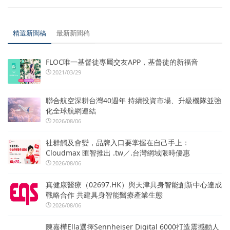
精選新聞稿
最新新聞稿
FLOC唯一基督徒專屬交友APP，基督徒的新福音
2021/03/29
聯合航空深耕台灣40週年 持續投資市場、升級機隊並強
化全球航網連結
2026/08/06
社群觸及會變，品牌入口要掌握在自己手上：
Cloudmax 匯智推出 .tw／.台灣網域限時優惠
2026/08/06
真健康醫療（02697.HK）與天津具身智能創新中心達成
戰略合作 共建具身智能醫療產業生態
2026/08/06
陳嘉樺Ella選擇Sennheiser Digital 6000打造震撼動人