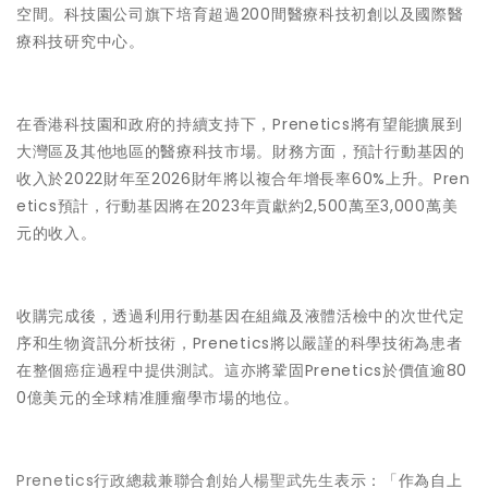
空間。科技園公司旗下培育超過200間醫療科技初創以及國際醫
療科技研究中心。
在香港科技園和政府的持續支持下，Prenetics將有望能擴展到
大灣區及其他地區的醫療科技市場。財務方面，預計行動基因的
收入於2022財年至2026財年將以複合年增長率60%上升。Pren
etics預計，行動基因將在2023年貢獻約2,500萬至3,000萬美
元的收入。
收購完成後，透過利用行動基因在組織及液體活檢中的次世代定
序和生物資訊分析技術，Prenetics將以嚴謹的科學技術為患者
在整個癌症過程中提供測試。這亦將鞏固Prenetics於價值逾80
0億美元的全球精准腫瘤學市場的地位。
Prenetics行政總裁兼聯合創始人楊聖武先生
表示：「作為自上