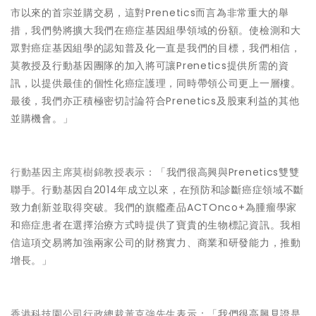
市以來的首宗並購交易，這對Prenetics而言為非常重大的舉
措，我們勢將擴大我們在癌症基因組學領域的份額。使檢測和大
眾對癌症基因組學的認知普及化一直是我們的目標，我們相信，
莫教授及行動基因團隊的加入將可讓Prenetics提供所需的資
訊，以提供最佳的個性化癌症護理，同時帶領公司更上一層樓。
最後，我們亦正積極密切討論符合Prenetics及股東利益的其他
並購機會。」
行動基因主席莫樹錦教授
表示：「我們很高興與Prenetics雙雙
聯手。行動基因自2014年成立以來，在預防和診斷癌症領域不斷
致力創新並取得突破。我們的旗艦產品ACTOnco+為腫瘤學家
和癌症患者在選擇治療方式時提供了寶貴的生物標記資訊。我相
信這項交易將加強兩家公司的財務實力、商業和研發能力，推動
增長。」
香港科技園公司行政總裁黃克強先生
表示：「我們很高興見證是