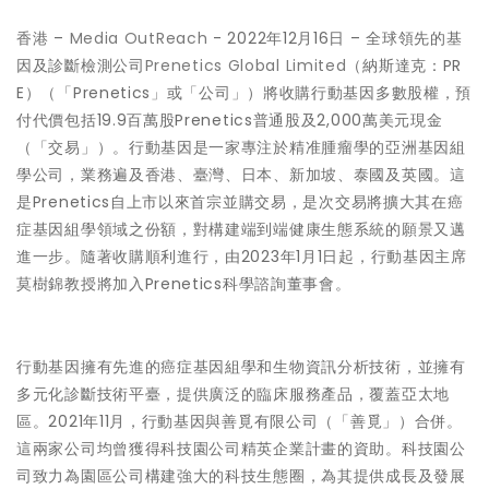
香港 –
Media OutReach
- 2022年12月16日
– 全球領先的基
因及診斷檢測公司
Prenetics Global Limited
（納斯達克：PR
E）（「Prenetics」或「公司」）將收購行動基因多數股權，預
付代價包括19.9百萬股Prenetics普通股及2,000萬美元現金
（「交易」）。行動基因是一家專注於精准腫瘤學的亞洲基因組
學公司，業務遍及香港、臺灣、日本、新加坡、泰國及英國。這
是Prenetics自上市以來首宗並購交易，是次交易將擴大其在癌
症基因組學領域之份額，對構建端到端健康生態系統的願景又邁
進一步。隨著收購順利進行，由2023年1月1日起，行動基因主席
莫樹錦教授將加入Prenetics科學諮詢董事會。
行動基因擁有先進的癌症基因組學和生物資訊分析技術，並擁有
多元化診斷技術平臺，提供廣泛的臨床服務產品，覆蓋亞太地
區。2021年11月，行動基因與善覓有限公司（「善覓」）合併。
這兩家公司均曾獲得科技園公司精英企業計畫的資助。科技園公
司致力為園區公司構建強大的科技生態圈，為其提供成長及發展