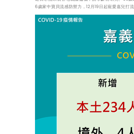
6歲家中寶貝流感防禦力，12月19日起寵愛嘉兒