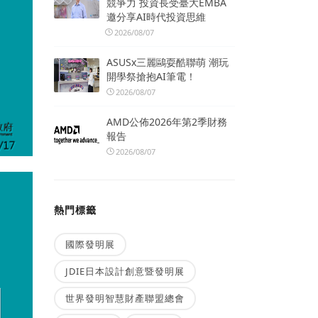
競爭力 投資長受臺大EMBA
邀分享AI時代投資思維
2026/08/07
ASUSx三麗鷗耍酷聯萌 潮玩
開學祭搶抱AI筆電！
2026/08/07
AMD公佈2026年第2季財務
報告
2026/08/07
熱門標籤
國際發明展
JDIE日本設計創意暨發明展
世界發明智慧財產聯盟總會