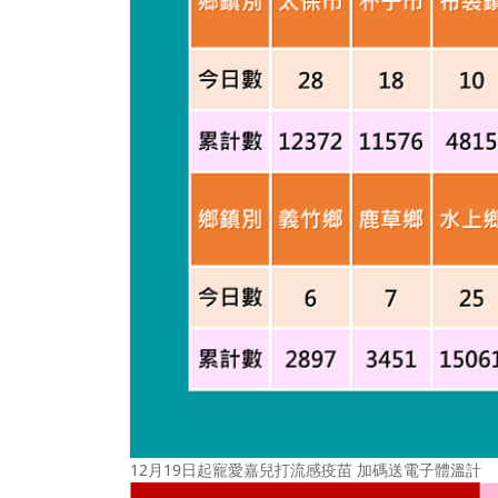
12月19日起寵愛嘉兒打流感疫苗 加碼送電子體溫計