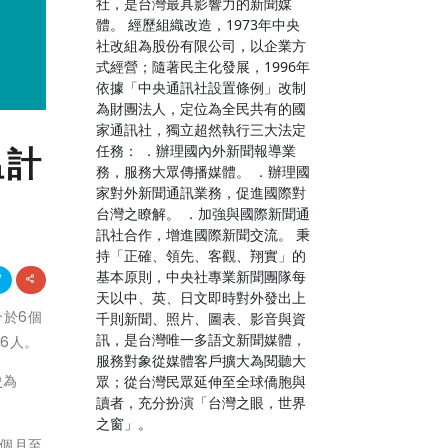
社，是台灣最具影響力的新聞媒
體。 經歷組織改造，1973年中央
社改組為股份有限公司，以企業方
式經營；隨著民主化發展，1996年
依據「中央通訊社設置條例」改制
為財團法人，定位為全民共有的國
家通訊社，獨立超然執行三大法定
任務： ．辦理國內外新聞報導業
溫計
務，服務大眾傳播媒體。 ．辦理國
家對外新聞通訊業務，促進國際對
台灣之瞭解。 ．加強與國際新聞通
訊社合作，增進國際新聞交流。 秉
持「正確、領先、客觀、翔實」的
基本原則，中央社專業新聞團隊每
天以中、英、日文即時對外發出上
介於6個
千則新聞、照片、圖表、影音與資
訊，是台灣唯一多語文新聞媒體，
16人。
服務對象從媒體客戶擴大為閱聽大
史為
眾；從台灣民眾延伸至全球僑胞與
讀者，充分扮演「台灣之眼，世界
之窗」。
個月至