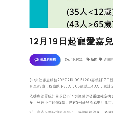
12月19日起寵愛嘉
Dec 19,2022
新聞
新聞
推廣新聞稿
(中央社訊息服務20221219 09:51:20)嘉義
月至93歲，12歲以下35人，65歲以上43人；累計全縣
依據疾管署統計目前已有14例流感併發重症確定病
多，另最小年齡僅2歲，也有3例併發流感重症死亡
近日寒流來襲各地氣溫偏低，請學齡前幼兒、65