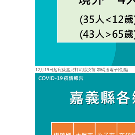
12月19日起寵愛嘉兒打流感疫苗 加碼送電子體溫計