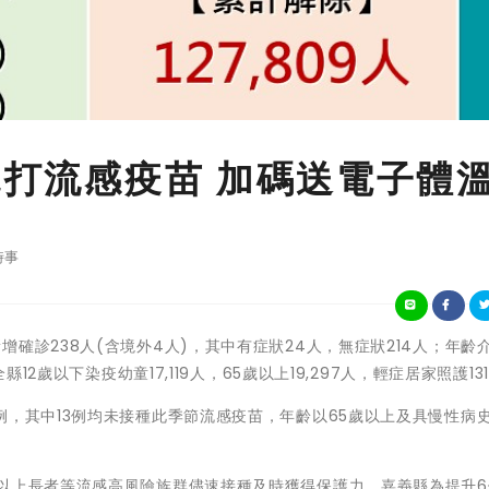
兒打流感疫苗 加碼送電子體
時事
縣17日新增確診238人(含境外4人)，其中有症狀24人，無症狀214人；年齡
12歲以下染疫幼童17,119人，65歲以上19,297人，輕症居家照護13
例，其中13例均未接種此季節流感疫苗，年齡以65歲以上及具慢性病
。
歲以上長者等流感高風險族群儘速接種及時獲得保護力，嘉義縣為提升6