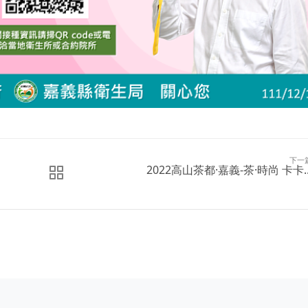
下一
2022高山茶都·嘉義-茶·時尚 卡卡..