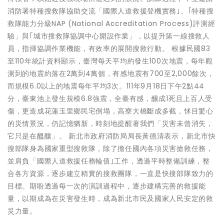
消防署特種搜救隊協助交流「國際人道救援登機實務｣、｢特種搜
救隊能力分級NAP (National Accreditation Process)評測經
驗」與｢城市搜救隊協調中心開設作業」，以提升第一線搜救人
員，指揮協調作業機能，有效率的展開搜救行動。 根據民國83
至110年統計資料顯示，臺灣每天平均約發生100次地震，每年觀
測到的地震約落在2萬到4萬個，有感地震有700至2,000餘次，
而規模6.0以上的地震每年平均3次。111年9月18日下午2點44
分，臺東池上發生規模6.8強震，全臺有感，釀成1死且上百人受
傷，更造成花蓮玉里鄉民宅倒塌，高寮大橋斷成多截，怵目驚心
的災情景況，仍記憶猶新，時刻地提醒著我們「災害未曾消失，
它只是在醞釀」。 新北市政府消防局局長黃德清表示，新北市快
搜部隊身為國家重型搜救隊，除了擔任國內各項災害搶救任務，
並肩負「國際人道救援任務輪值｣工作，透過平時整備訓練，整
合各方資源，逐步建立精實的搜救團隊，一直是快搜部隊致力的
目標。期盼透過每一次的演訓過程中，逐步建構完善的救援能
量，以期成為在災害發生時，成為新北市民及國家人民安定的救
災力量。