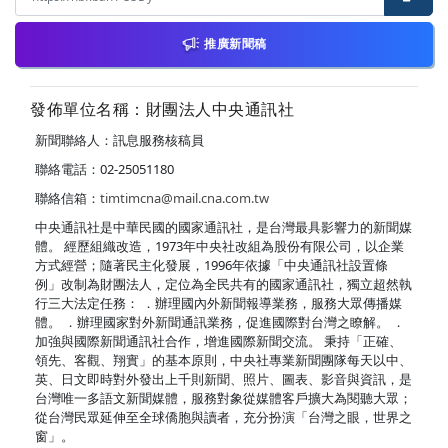
推廣新聞稿
發佈單位名稱：財團法人中央通訊社
新聞聯絡人：訊息服務核稿員
聯絡電話：02-25051180
聯絡信箱：
timtimcna@mail.cna.com.tw
中央通訊社是中華民國的國家通訊社，是台灣最具影響力的新聞媒
體。 經歷組織改造，1973年中央社改組為股份有限公司，以企業
方式經營；隨著民主化發展，1996年依據「中央通訊社設置條
例」改制為財團法人，定位為全民共有的國家通訊社，獨立超然執
行三大法定任務： ．辦理國內外新聞報導業務，服務大眾傳播媒
體。 ．辦理國家對外新聞通訊業務，促進國際對台灣之瞭解。 ．
加強與國際新聞通訊社合作，增進國際新聞交流。 秉持「正確、
領先、客觀、翔實」的基本原則，中央社專業新聞團隊每天以中、
英、日文即時對外發出上千則新聞、照片、圖表、影音與資訊，是
台灣唯一多語文新聞媒體，服務對象從媒體客戶擴大為閱聽大眾；
從台灣民眾延伸至全球僑胞與讀者，充分扮演「台灣之眼，世界之
窗」。