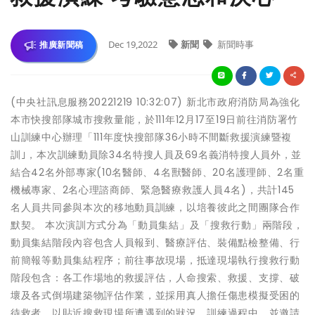
Dec 19,2022
新聞
新聞時事
推廣新聞稿
(中央社訊息服務20221219 10:32:07) 新北市政府消防局為強化
本市快搜部隊城市搜救量能，於111年12月17至19日前往消防署竹
山訓練中心辦理「111年度快搜部隊36小時不間斷救援演練暨複
訓｣，本次訓練動員除34名特搜人員及69名義消特搜人員外，並
結合42名外部專家(10名醫師、4名獸醫師、20名護理師、2名重
機械專家、2名心理諮商師、緊急醫療救護人員4名)，共計145
名人員共同參與本次的移地動員訓練，以培養彼此之間團隊合作
默契。 本次演訓方式分為「動員集結」及「搜救行動」兩階段，
動員集結階段內容包含人員報到、醫療評估、裝備點檢整備、行
前簡報等動員集結程序；前往事故現場，抵達現場執行搜救行動
階段包含：各工作場地的救援評估，人命搜索、救援、支撐、破
壞及各式倒塌建築物評估作業，並採用真人擔任傷患模擬受困的
待救者，以貼近搜救現場所遭遇到的狀況。訓練過程中，並邀請