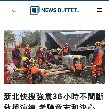
回到首頁
新聞稿分類
登入
刊登
新北快搜強震36小時不間斷
救援演練 考驗意志和決心