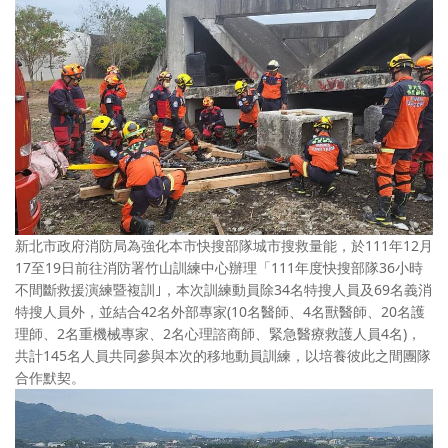
新北市政府消防局為強化本市快搜部隊城市搜救量能，於111年12月
17至19日前往消防署竹山訓練中心辦理「111年度快搜部隊36小時
不間斷救援演練暨複訓｣，本次訓練動員除34名特搜人員及69名義消
特搜人員外，並結合42名外部專家(10名醫師、4名獸醫師、20名護
理師、2名重機械專家、2名心理諮商師、緊急醫療救護人員4名)，
共計145名人員共同參與本次的移地動員訓練，以培養彼此之間團隊
合作默契。