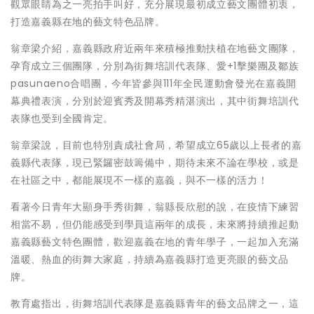
觀眾眼睛為之一亮拍手叫好，充分展現最初成立藝文團體初衷，
打造嘉義縣在地的藝文特色品牌。
翁章梁介紹，嘉義縣政府近兩年來積極推動扶植在地藝文團隊，
孕育成立三個團隊，分別為街舞培訓代表隊、愛+1擊樂團及鄒族
pasunaeno合唱團，今年皆參與111年全民運動會發光在嘉義開
幕典禮表演，分別於迎賓秀及開幕秀精湛演出，其中街舞培訓代
表隊也受到全國肯定。
翁章梁說，目前也特別責成社會局，希望成立65歲以上長者的嘉
義縣代表隊，現已緊鑼密鼓籌備中，期待未來不論在學校，或是
在社區之中，都能展現不一樣的嘉義，與不一樣的活力！
看著今日青年大顯身手秀街舞，翁縣長欣慰的說，在疫情下練習
相當不易，但仍能感受到學員這兩年的成長，未來將持續推起動
嘉義縣藝文特色團體，歡迎嘉義在地的青年學子，一起加入充滿
溫暖、熱血的街舞大家庭，持續為嘉義縣打造更亮眼的藝文品
牌。
教育處指出，街舞培訓代表隊是嘉義縣青年的藝文品牌之一，這