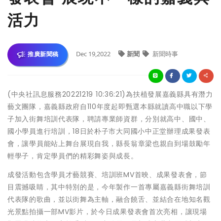
活力
Dec 19,2022
新聞
新聞時事
推廣新聞稿
(中央社訊息服務20221219 10:36:21)為扶植發展嘉義縣具有潛力
藝文團隊，嘉義縣政府自110年度起即甄選本縣就讀高中職以下學
子加入街舞培訓代表隊，聘請專業師資群，分別就高中、國中、
國小學員進行培訓，18日於朴子市大同國小中正堂辦理成果發表
會，讓學員能站上舞台展現自我，縣長翁章梁也親自到場鼓勵年
輕學子，肯定學員們的精彩舞姿與成長。
成發活動包含學員才藝競賽、培訓班MV首映、成果發表會，節
目震撼吸睛，其中特別的是，今年製作一首專屬嘉義縣街舞培訓
代表隊的歌曲，並以街舞為主軸，融合饒舌、並結合在地知名觀
光景點拍攝一部MV影片，於今日成果發表會首次亮相，讓現場