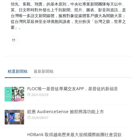
領先、客觀、翔實」的基本原則，中央社專業新聞團隊每天以中、
英、日文即時對外發出上千則新聞、照片、圖表、影音與資訊，是
台灣唯一多語文新聞媒體，服務對象從媒體客戶擴大為閱聽大眾；
從台灣民眾延伸至全球僑胞與讀者，充分扮演「台灣之眼，世界之
窗」。
精選新聞稿
最新新聞稿
FLOC唯一基督徒專屬交友APP，基督徒的新福音
2021/03/29
鎧應 AudienceSense 臉部辨識功能上市
2026/08/07
HDBank 取得越南歷來最大規模國際銀團社會貸款