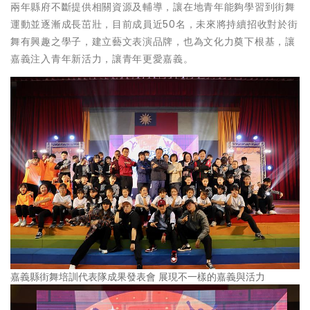
兩年縣府不斷提供相關資源及輔導，讓在地青年能夠學習到街舞
運動並逐漸成長茁壯，目前成員近50名，未來將持續招收對於街
舞有興趣之學子，建立藝文表演品牌，也為文化力奠下根基，讓
嘉義注入青年新活力，讓青年更愛嘉義。
嘉義縣街舞培訓代表隊成果發表會 展現不一樣的嘉義與活力