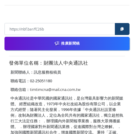
推廣新聞稿
發佈單位名稱：財團法人中央通訊社
新聞聯絡人：訊息服務核稿員
聯絡電話：02-25051180
聯絡信箱：
timtimcna@mail.cna.com.tw
中央通訊社是中華民國的國家通訊社，是台灣最具影響力的新聞媒
體。 經歷組織改造，1973年中央社改組為股份有限公司，以企業
方式經營；隨著民主化發展，1996年依據「中央通訊社設置條
例」改制為財團法人，定位為全民共有的國家通訊社，獨立超然執
行三大法定任務： ．辦理國內外新聞報導業務，服務大眾傳播媒
體。 ．辦理國家對外新聞通訊業務，促進國際對台灣之瞭解。 ．
加強與國際新聞通訊社合作，增進國際新聞交流。 秉持「正確、