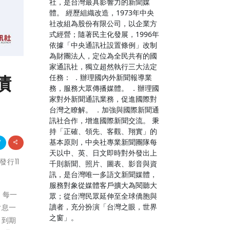
社，是台灣最具影響力的新聞媒
體。 經歷組織改造，1973年中央
社改組為股份有限公司，以企業方
式經營；隨著民主化發展，1996年
依據「中央通訊社設置條例」改制
為財團法人，定位為全民共有的國
家通訊社，獨立超然執行三大法定
債
任務： ．辦理國內外新聞報導業
務，服務大眾傳播媒體。 ．辦理國
家對外新聞通訊業務，促進國際對
台灣之瞭解。 ．加強與國際新聞通
訊社合作，增進國際新聞交流。 秉
持「正確、領先、客觀、翔實」的
基本原則，中央社專業新聞團隊每
天以中、英、日文即時對外發出上
發行11
千則新聞、照片、圖表、影音與資
訊，是台灣唯一多語文新聞媒體，
服務對象從媒體客戶擴大為閱聽大
，每一
眾；從台灣民眾延伸至全球僑胞與
讀者，充分扮演「台灣之眼，世界
付息一
之窗」。
，到期