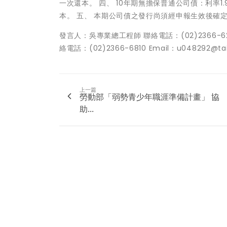
一次還本。 四、 10年期無擔保普通公司債：利率
本。 五、 本期公司債之發行尚須經申報生效後確
發言人：吳專業總工程師 聯絡電話：(02)2366-6271
絡電話：(02)2366-6810 Email：u048292@tai
上一篇
勞動部「弱勢青少年職涯準備計畫」 協
助...