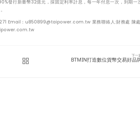
1.90%發行新臺幣32億元，採固定利率計息，每一年付息一次，到期一
定。
 Email：u850899@taipower.com.tw 業務聯絡人:財務處 陳
power.com.tw
下一
BTMIN打造數位貨幣交易好品