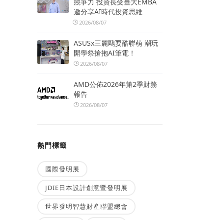
競爭力 投資長受臺大EMBA
邀分享AI時代投資思維
2026/08/07
ASUSx三麗鷗耍酷聯萌 潮玩
開學祭搶抱AI筆電！
2026/08/07
AMD公佈2026年第2季財務
報告
2026/08/07
熱門標籤
國際發明展
JDIE日本設計創意暨發明展
世界發明智慧財產聯盟總會