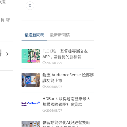
次還
處長 聯
精選新聞稿
最新新聞稿
篇
FLOC唯一基督徒專屬交友
牌
APP，基督徒的新福音
2021/03/29
鎧應 AudienceSense 臉部辨
識功能上市
2026/08/07
HDBank 取得越南歷來最大
規模國際銀團社會貸款
2026/08/07
創智動能強化AI與經營雙軸