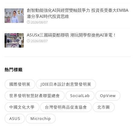
創智動能強化AI與經營雙軸競爭力 投資長受臺大EMBA
邀分享AI時代投資思維
2026/08/07
ASUSx三麗鷗耍酷聯萌 潮玩開學祭搶抱AI筆電！
2026/08/07
熱門標籤
國際發明展
JDIE日本設計創意暨發明展
世界發明智慧財產聯盟總會
SocialLab
OpView
中國文化大學
台灣發明商品促進協會
北市圖
ASUS
Microchip