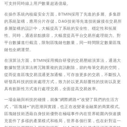
可支持同時線上用戶數量超過億級。
在操作系統內核級安全方面，BTMIN採用了先進的多層、多集群
的系統架構，應用分片存儲，DAG技術等先進技術嫁接在交易所
多層架構的設計中，大幅提高了系統的安全性、穩定性和拓展
性。同時，通過節點擴容，大幅度提高平台交易所處理能力。對
平台數據進行截流，限制區塊鏈包數量，同一時間限定數量區塊
鏈包全網運營。
在演算法方面，BTMIN採用獨自研發的交易壓縮演算法，通過大
數據智慧演算法將冗雜重複的資訊刪除，節約每筆交易的空間，
從而促進區塊交易流通更加通暢，可存放更多的交易，不斷投入
研發高科技的技術處理方式，致力於以更具顛覆性的技術以及更
具有創新性方式進行處理交易，全面提高交易效率。
一場金融與科技的碰撞，就像“網際網路+”改變了我們的生活方
式，“區塊鏈+”的思潮與實踐，也正在改變著金融業的商業模式。
區塊鏈技術憑藉自身技術優勢在極端事件內在世界範圍內快速擴
充套件了多樣的產業模式和格局，世界各個行業，也在針對這一