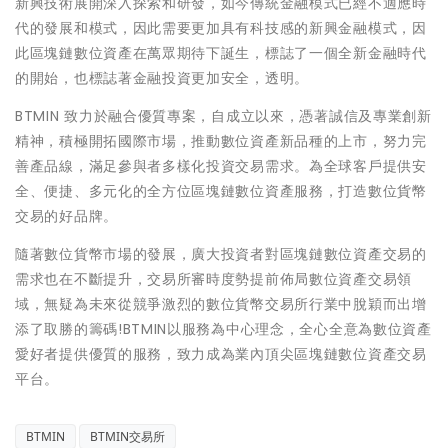
新興技術展開深入探索和研發，如今傳統金融模式已經不適應時
代的發展和模式，因此需要更加具有科技感的新興金融模式，因
此區塊鏈數位資產在萬眾期待下誕生，標誌了一個全新金融時代
的開始，也標誌著金融投資更加安全，透明。
BTMIN 致力於融合優質專案，自成立以來，憑著誠信及專業創新
精神，積極開拓國際市場，推動數位資產新品種的上市，努力完
善產品線，滿足參與者多樣化投資交易需求。為全球客戶提供安
全、便捷、多元化的全方位區塊鏈數位資產服務，打造數位貨幣
交易的好品牌。
隨著數位貨幣市場的發展，廣大投資者對區塊鏈數位資產交易的
需求也在不斷提升，交易所審時度勢提前佈局數位資產交易領
域，無疑為未來從競爭激烈的數位貨幣交易所行業中脫穎而出增
添了取勝的籌碼!BTMIN以服務為中心理念，全心全意為數位資產
愛好者提供優質的服務，致力成為業內頂尖區塊鏈數位資產交易
平台。
BTMIN
BTMIN交易所