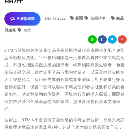
Dec 19,2022
新聞
新聞時事
商品
推廣新聞稿
與服務
商業
BTMIN區塊鏈數位資產交易所是以區塊鏈作為底層技術配合創新
型金融數位資產。平台創始團隊是一批來自高科技企業的精英組
成，不但包括區塊鏈技術的踐行者，網際網路行業先驅者，包括
傳統金融交易，數位資產交易市場的從業者，以及業內頂尖的AI
人工智慧精英。採用最先進的分散式叢集架構，對系統進行微服
務拆分設計，保證平台可以容納千萬級使用者吞吐量和超高的容
錯能力。基於對金融數位資產、區塊鏈行業的深入探索，開闢數
位貨幣與其它金融產品交易新領域，提供多種數位資產交易模
式。
技術上，BTMIN平台實現了微秒級的即時交易技術，交易系統訂
單處理速度高達數百萬單/秒，超越了絕大部分競品百倍千倍，