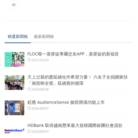
精選新聞稿
最新新聞稿
FLOC唯一基督徒專屬交友APP，基督徒的新福音
2021/03/29
天上父親的愛延續化作希望力量！ 六名子女捐贈家扶
「南投映全號」延續善的循環
2026/08/08
鎧應 AudienceSense 臉部辨識功能上市
2026/08/07
HDBank 取得越南歷來最大規模國際銀團社會貸款
2026/08/07