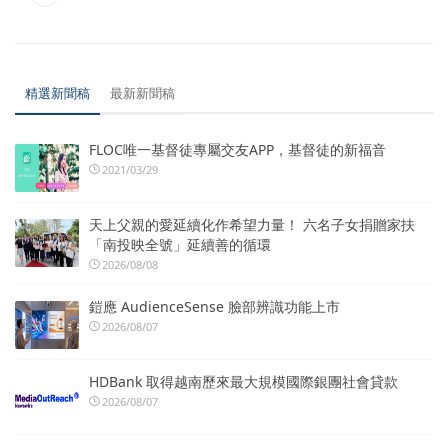
精選新聞稿
最新新聞稿
FLOC唯一基督徒專屬交友APP，基督徒的新福音
2021/03/29
天上父親的愛延續化作希望力量！ 六名子女捐贈家扶
「南投映全號」延續善的循環
2026/08/08
鎧應 AudienceSense 臉部辨識功能上市
2026/08/07
HDBank 取得越南歷來最大規模國際銀團社會貸款
2026/08/07