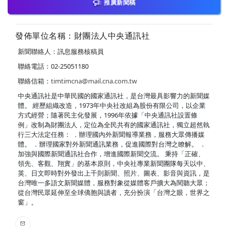
推廣新聞稿
發佈單位名稱：財團法人中央通訊社
新聞聯絡人：訊息服務核稿員
聯絡電話：02-25051180
聯絡信箱：
timtimcna@mail.cna.com.tw
中央通訊社是中華民國的國家通訊社，是台灣最具影響力的新聞媒
體。 經歷組織改造，1973年中央社改組為股份有限公司，以企業
方式經營；隨著民主化發展，1996年依據「中央通訊社設置條
例」改制為財團法人，定位為全民共有的國家通訊社，獨立超然執
行三大法定任務： ．辦理國內外新聞報導業務，服務大眾傳播媒
體。 ．辦理國家對外新聞通訊業務，促進國際對台灣之瞭解。 ．
加強與國際新聞通訊社合作，增進國際新聞交流。 秉持「正確、
領先、客觀、翔實」的基本原則，中央社專業新聞團隊每天以中、
英、日文即時對外發出上千則新聞、照片、圖表、影音與資訊，是
台灣唯一多語文新聞媒體，服務對象從媒體客戶擴大為閱聽大眾；
從台灣民眾延伸至全球僑胞與讀者，充分扮演「台灣之眼，世界之
窗」。