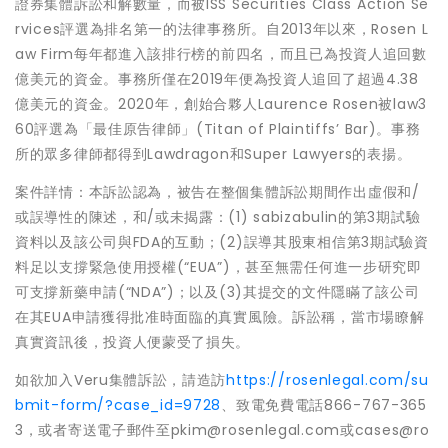
證券集體訴訟和解數量，而被ISS Securities Class Action Se
rvices評選為排名第一的法律事務所。自2013年以來，Rosen L
aw Firm每年都進入該排行榜的前四名，而且已為投資人追回數
億美元的資金。事務所僅在2019年便為投資人追回了超過4.38
億美元的資金。2020年，創始合夥人Laurence Rosen被law3
60評選為「最佳原告律師」(Titan of Plaintiffs’ Bar)。事務
所的眾多律師都得到Lawdragon和Super Lawyers的表揚。
案件詳情：本訴訟認為，被告在整個集體訴訟期間作出虛假和/
或誤導性的陳述，和/或未揭露：(1) sabizabulin的第3期試驗
資料以及該公司與FDA的互動；(2)誤導其股東相信第3期試驗資
料足以支撐緊急使用授權(“EUA”)，甚至無需任何進一步研究即
可支撐新藥申請(“NDA”)；以及(3)其提交的文件隱瞞了該公司
在其EUA申請獲得批准時面臨的真實風險。訴訟稱，當市場瞭解
真實資訊後，投資人便蒙受了損失。
如欲加入Veru集體訴訟，請造訪
https://rosenlegal.com/su
bmit-form/?case_id=9728
、致電免費電話866-767-365
3，或者寄送電子郵件至pkim@rosenlegal.com或cases@ro