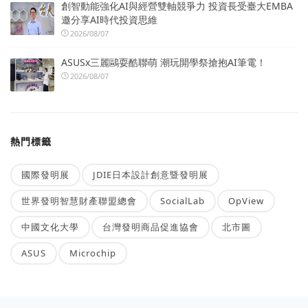
創智動能強化AI與經營雙軸競爭力 投資長受臺大EMBA
邀分享AI時代投資思維
2026/08/07
ASUSx三麗鷗耍酷聯萌 潮玩開學祭搶抱AI筆電！
2026/08/07
熱門標籤
國際發明展
JDIE日本設計創意暨發明展
世界發明智慧財產聯盟總會
SocialLab
OpView
中國文化大學
台灣發明商品促進協會
北市圖
ASUS
Microchip