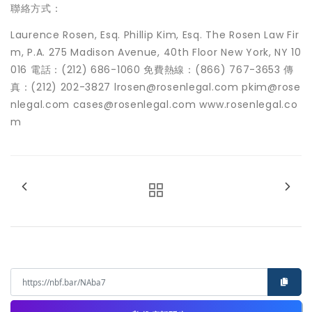
聯絡方式：
Laurence Rosen, Esq. Phillip Kim, Esq. The Rosen Law Fir
m, P.A. 275 Madison Avenue, 40th Floor New York, NY 10
016 電話：(212) 686-1060 免費熱線：(866) 767-3653 傳
真：(212) 202-3827 lrosen@rosenlegal.com pkim@rose
nlegal.com cases@rosenlegal.com www.rosenlegal.co
m