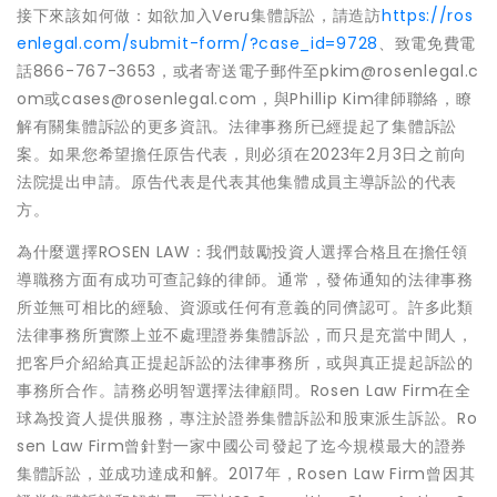
接下來該如何做：如欲加入Veru集體訴訟，請造訪
https://ros
enlegal.com/submit-form/?case_id=9728
、致電免費電
話866-767-3653，或者寄送電子郵件至pkim@rosenlegal.c
om或cases@rosenlegal.com，與Phillip Kim律師聯絡，瞭
解有關集體訴訟的更多資訊。法律事務所已經提起了集體訴訟
案。如果您希望擔任原告代表，則必須在2023年2月3日之前向
法院提出申請。原告代表是代表其他集體成員主導訴訟的代表
方。
為什麼選擇ROSEN LAW：我們鼓勵投資人選擇合格且在擔任領
導職務方面有成功可查記錄的律師。通常，發佈通知的法律事務
所並無可相比的經驗、資源或任何有意義的同儕認可。許多此類
法律事務所實際上並不處理證券集體訴訟，而只是充當中間人，
把客戶介紹給真正提起訴訟的法律事務所，或與真正提起訴訟的
事務所合作。請務必明智選擇法律顧問。Rosen Law Firm在全
球為投資人提供服務，專注於證券集體訴訟和股東派生訴訟。Ro
sen Law Firm曾針對一家中國公司發起了迄今規模最大的證券
集體訴訟，並成功達成和解。2017年，Rosen Law Firm曾因其