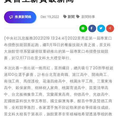
Dec 19,2022
新聞
新聞時事
推廣新聞稿
(中央社訊息服務20221219 13:24:41)2022景秀盃第一屆專業口
布摺疊技能競賽起跑，繼11月19日的餐服技能大賽之後，景文科
大旅館管理系緊鑼密鼓重磅推出的第一屆專業口布摺疊技能競
賽，於12月17日在景文科大大禮堂舉行。
本次比賽一推出就一炮而紅，眾所矚目，總共吸引了20所學校超
過100位選手參賽，計有台北育達商職、滬江高中、開南商工、
南強工商、馬偕護校、花蓮四維高中、桃園永平工商、三重東海
高中、穀保家商、樹林樹人家商、桃園育達高中、苗栗清華高
中、台北板橋豫章工商、宜蘭羅東高商、仰德高中、光啟高中、
宏國德霖科技大學五專部、國立蘇澳海事、醒吾中學及賢德工商
等，全程競爭激烈，各家選手無不卯起勁來拼命爭得最佳成績。
景文科大校長于第表示，旅館業界非常積極地希望透過學校的教