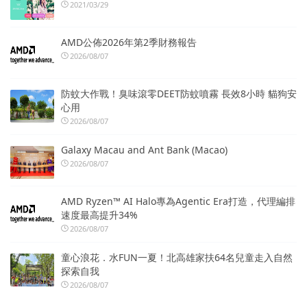
2021/03/29
AMD公佈2026年第2季財務報告
2026/08/07
防蚊大作戰！臭味滾零DEET防蚊噴霧 長效8小時 貓狗安
心用
2026/08/07
Galaxy Macau and Ant Bank (Macao)
2026/08/07
AMD Ryzen™ AI Halo專為Agentic Era打造，代理編排
速度最高提升34%
2026/08/07
童心浪花．水FUN一夏！北高雄家扶64名兒童走入自然
探索自我
2026/08/07