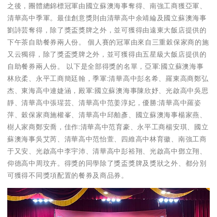
之後，團體總錦標冠軍由國立蘇澳海事奪得、南強工商獲亞軍、
清華高中季軍。最佳創意獎則由清華高中余靖綸及國立蘇澳海事
劉詩芸奪得，除了獎盃獎牌之外，並可獲得由遠東大飯店提供的
下午茶自助餐券兩人份。 個人賽的冠軍由來自三重穀保家商的施
又云獨得，除了獎盃獎牌之外，並可獲得由五星級大飯店提供的
自助餐券兩人份。 以下是全部得獎的名單，亞軍:國立蘇澳海事
林欣柔、永平工商簡廷翰，季軍:清華高中彭名希、羅東高商鄭弘
杰、東海高中連婕涵，殿軍:國立蘇澳海事陳欣妤、光啟高中吳思
靜、清華高中張瑆芸、清華高中范姜淳妃，優勝:清華高中羅姿
萍、穀保家商施權峯、清華高中邱舶彥、國立蘇澳海事楊家燕、
樹人家商鄭安喬，佳作:清華高中范育豪、永平工商楊安琪、國立
蘇澳海事吳艾芮、清華高中范怡萱、四維高中林育徽、南強工商
于又安、光啟高中李宇沛、清華高中彭裕翔、光啟高中鄧立翔、
仰德高中周玟卉。得獎的同學除了獎盃獎牌及獎狀之外、都分別
可獲得不同獎項配置的餐券及商品券。