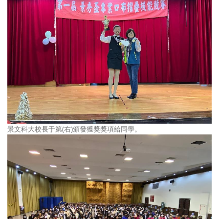
景文科大校長于第(右)頒發獲獎獎項給同學。