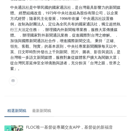
中央通訊社是中華民國的國家通訊社，是台灣最具影響力的新聞媒
體。 經歷組織改造，1973年中央社改組為股份有限公司，以企業
方式經營；隨著民主化發展，1996年依據「中央通訊社設置條
例」改制為財團法人，定位為全民共有的國家通訊社，獨立超然執
行三大法定任務： ．辦理國內外新聞報導業務，服務大眾傳播媒
體。 ．辦理國家對外新聞通訊業務，促進國際對台灣之瞭解。 ．
加強與國際新聞通訊社合作，增進國際新聞交流。 秉持「正確、
領先、客觀、翔實」的基本原則，中央社專業新聞團隊每天以中、
英、日文即時對外發出上千則新聞、照片、圖表、影音與資訊，是
台灣唯一多語文新聞媒體，服務對象從媒體客戶擴大為閱聽大眾；
從台灣民眾延伸至全球僑胞與讀者，充分扮演「台灣之眼，世界之
窗」。
精選新聞稿
最新新聞稿
FLOC唯一基督徒專屬交友APP，基督徒的新福音