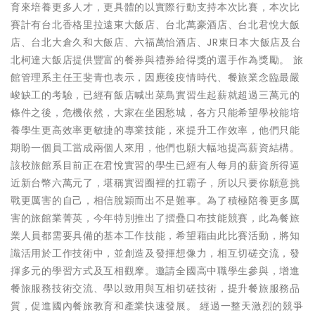
育來培養更多人才，更具體的以實際行動支持本次比賽，本次比
賽計有台北香格里拉遠東大飯店、台北萬豪酒店、台北君悅大飯
店、台北大倉久和大飯店、六福萬怡酒店、JR東日本大飯店及台
北柯達大飯店提供豐富的餐券與禮券給得獎的選手作為獎勵。 旅
館管理系主任王斐青也表示，因應後疫情時代、餐旅業念臨最嚴
峻缺工的考驗，已經有飯店喊出菜鳥實習生起薪就超過三萬元的
條件之後，危機依然，大家在坐困愁城，各方只能希望學校能培
養學生更高效率更敏捷的專業技能，來提升工作效率，他們只能
期盼一個員工當成兩個人來用，他們也願大幅地提高薪資結構。
該校旅館系目前正在君悅實習的學生已經有人每月的薪資所得逼
近新台幣六萬元了，堪稱實習圈裡的扛霸子，所以只要你願意挑
戰更厲害的自己，相信脫穎而出不是難事。為了積極陪養更多厲
害的旅館業菁英，今年特別推出了摺疊口布技能競賽，此為餐旅
業人員都需要具備的基本工作技能，希望藉由此比賽活動，將知
識活用於工作技術中，並創造及發揮想像力，相互切磋交流，發
揮多元的學習方式及互相觀摩。邀請全國高中職學生參與，增進
餐旅服務技術交流、學以致用與互相切磋技術，提升餐旅服務品
質，促進國內餐旅教育和產業快速發展。 經過一整天激烈的競爭