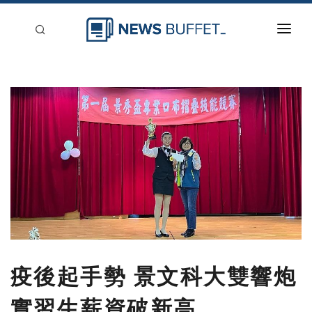
回到首頁
新聞稿分類
登入
刊登
疫後起手勢 景文科大雙響炮
實習生薪資破新高