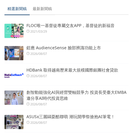
精選新聞稿
最新新聞稿
FLOC唯一基督徒專屬交友APP，基督徒的新福音
2021/03/29
鎧應 AudienceSense 臉部辨識功能上市
2026/08/07
HDBank 取得越南歷來最大規模國際銀團社會貸款
2026/08/07
創智動能強化AI與經營雙軸競爭力 投資長受臺大EMBA
邀分享AI時代投資思維
2026/08/07
ASUSx三麗鷗耍酷聯萌 潮玩開學祭搶抱AI筆電！
2026/08/07