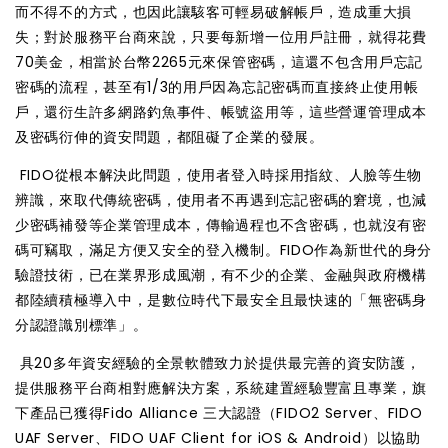
而不得不的方式，也因此讓駭客可輕易破解帳戶，造成重大損
失；對於服務平台商來說，只要每新增一位用戶註冊，就得花費
70美金，相當於台幣2265元來保管密碼，這還不包含用戶忘記
密碼的流程，甚至有1/3的用戶因為忘記密碼而直接終止使用帳
戶，還衍生許多網路釣魚事件、帳號盜用等，這些營運管理成本
及密碼衍伸的資安問題，都阻礙了企業的發展。
FIDO從根本解決此問題，使用者登入時採用指紋、人臉等生物
辨識，來取代傳統密碼，使用者不再遇到忘記密碼的窘境，也減
少密碼補發等企業管理成本，傳輸過程也不含密碼，也就沒有密
碼可竊取，滿足方便又安全的登入機制。FIDO作為新世代的身分
驗證技術，已在業界形成風潮，有不少的企業、金融與政府機構
都陸續積極導入中，是數位時代下最安全且最快速的「無密碼身
分認證識別標準」。
具20多年資安經驗的全景軟體致力於提供最完善的資安防護，
提供服務平台商相對應解決方案，系統建置經驗豐富且專業，旗
下產品已獲得Fido Alliance 三大認證（FIDO2 Server、FIDO
UAF Server、FIDO UAF Client for iOS & Android）以協助