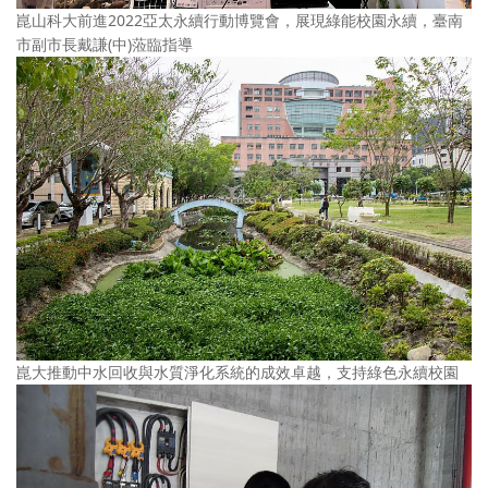
崑山科大前進2022亞太永續行動博覽會，展現綠能校園永續，臺南
市副市長戴謙(中)蒞臨指導
崑大推動中水回收與水質淨化系統的成效卓越，支持綠色永續校園