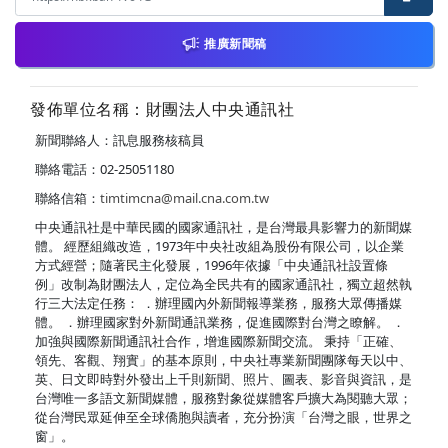
推廣新聞稿
發佈單位名稱：財團法人中央通訊社
新聞聯絡人：訊息服務核稿員
聯絡電話：02-25051180
聯絡信箱：
timtimcna@mail.cna.com.tw
中央通訊社是中華民國的國家通訊社，是台灣最具影響力的新聞媒
體。 經歷組織改造，1973年中央社改組為股份有限公司，以企業
方式經營；隨著民主化發展，1996年依據「中央通訊社設置條
例」改制為財團法人，定位為全民共有的國家通訊社，獨立超然執
行三大法定任務： ．辦理國內外新聞報導業務，服務大眾傳播媒
體。 ．辦理國家對外新聞通訊業務，促進國際對台灣之瞭解。 ．
加強與國際新聞通訊社合作，增進國際新聞交流。 秉持「正確、
領先、客觀、翔實」的基本原則，中央社專業新聞團隊每天以中、
英、日文即時對外發出上千則新聞、照片、圖表、影音與資訊，是
台灣唯一多語文新聞媒體，服務對象從媒體客戶擴大為閱聽大眾；
從台灣民眾延伸至全球僑胞與讀者，充分扮演「台灣之眼，世界之
窗」。