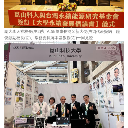
崑大李天祥校長(左2)與TAISE董事長簡又新大使(右2)代表簽約，鐘
俊顏副校長(左)、常務委員蔣本基教授(右)一同見證