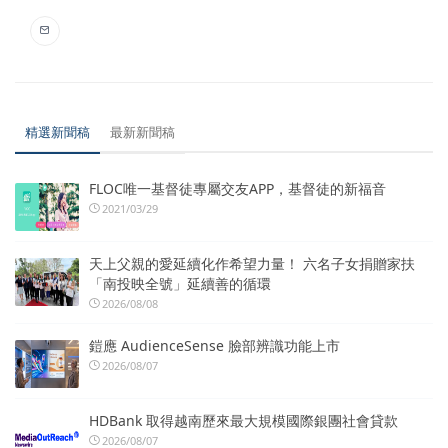
精選新聞稿
最新新聞稿
FLOC唯一基督徒專屬交友APP，基督徒的新福音
2021/03/29
天上父親的愛延續化作希望力量！ 六名子女捐贈家扶
「南投映全號」延續善的循環
2026/08/08
鎧應 AudienceSense 臉部辨識功能上市
2026/08/07
HDBank 取得越南歷來最大規模國際銀團社會貸款
2026/08/07