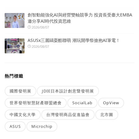
創智動能強化AI與經營雙軸競爭力 投資長受臺大EMBA
邀分享AI時代投資思維
2026/08/07
ASUSx三麗鷗耍酷聯萌 潮玩開學祭搶抱AI筆電！
2026/08/07
熱門標籤
國際發明展
JDIE日本設計創意暨發明展
世界發明智慧財產聯盟總會
SocialLab
OpView
中國文化大學
台灣發明商品促進協會
北市圖
ASUS
Microchip