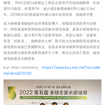
輔導， 110年完成24家鄰近工業區企業用戶現場節能輔導，年節
電131.5萬度，節電率11%，減少溫室氣體減量635公噸CO2e/
年。2019到2021更連續3年獲台南市政府頒發「節能標竿獎」。
崑大積極發揮綠能科技的專業影響力，推動環境與經濟共好模
式，同時透過專業與技能進而解決環境保護、產業永續發展等社
會關注議題，讓大學不再只是教育場所，而是社會的「貢獻者」
更是「領航員」，能夠順利入榜，顯示崑大在校園環境保護與永
續發展的成效已受國際肯定。該校未來擬持續將研發綠色科技技
術及校園永續發展成果推廣至中小學、鄰近社區與工業區，確保
環境維護及永續發展。
Kun Shan University：
https://www.ksu.edu.tw/focusNe
ws/detail/12720