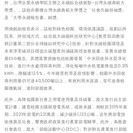
外，台灣企業永續學院主辦之永續綜合績效類-台灣永續典範大
學獎」，該校亦榮獲台灣永續典範大學獎之「社會共融領袖獎」
及「大學永續報告書」銅獎。
周煥銘副校長表示，該校對綠色校園、環境保護議題，規劃以跨
院系、跨領域方式，結合崑大綠能科技研究中心(教育部高教深
耕計畫第二部分全球鏈結研究中心)技術，針對永續校園環境及
未來淨零碳排目標提出碳盤查與減碳路徑改善規畫，落實永續發
展ESG概念。具體落實措施包括校園發展「中水回收與水質淨化
技術」進行中水處理與再利用，淨化每噸中水耗電量降低至0.315
kWh，降幅達12.5%，今年雖受乾旱及疫情影響，校園中水回收
再利用量仍可達40,500噸以上，有效利用水資源，並可改善校
園微氣候，達到節能效果。
此外，為降低國家社會之用電使用量及排碳量，崑大進行自主節
電計畫，建置校園太陽能發電系統，成效卓越，相較於2015年基
期，2021年節電約221萬度，減少碳排1,123公噸，近年將節電技
術推廣至社會，響應政府政策進行產業節電輔導。此外，為善盡
社會責任，崑大「節能診斷中心(EDC)」對於附近產業進行節能