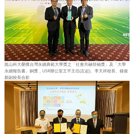
崑山科大榮獲台灣永續典範大學獎之「社會共融領袖獎」及「大學
永續報告書」銅獎，USR辦公室王平主任(左起)、李天祥校長、鐘俊
顏副校長合影