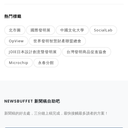
熱門標籤
北市圖
國際發明展
中國文化大學
SocialLab
OpView
世界發明智慧財產聯盟總會
JDIE日本設計創意暨發明展
台灣發明商品促進協會
Microchip
永春分館
NEWSBUFFET 新聞稿自助吧
新聞稿的好去處，三分鐘上稿完成，最快接觸最多讀者的方案！