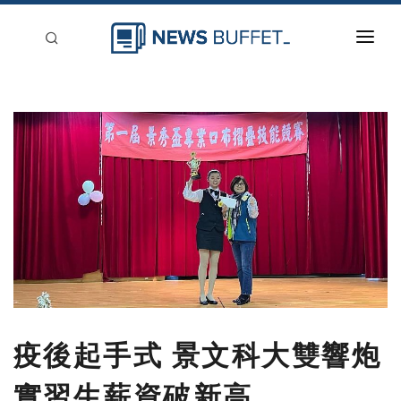
回到首頁
新聞稿分類
登入
刊登
疫後起手式 景文科大雙響炮
實習生薪資破新高