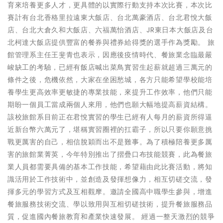
育來培養更多人才，更具體的以實際行動支持本次比賽，本次比
賽計有台北香格里拉遠東大飯店、台北萬豪酒店、台北君悅大飯
店、台北大倉久和大飯店、六福萬怡酒店、JR東日本大飯店及台
北柯達大飯店提供豐富的餐券與禮券給得獎的選手作為獎勵。 旅
館管理系主任王斐青也表示，因應後疫情時代、餐旅業念臨最嚴
峻缺工的考驗，已經有飯店喊出菜鳥實習生起薪就超過三萬元的
條件之後，危機依然，大家在坐困愁城，各方只能希望學校能培
養學生更高效率更敏捷的專業技能，來提升工作效率，他們只能
期盼一個員工當成兩個人來用，他們也願大幅地提高薪資結構。
該校旅館系目前正在君悅實習的學生已經有人每月的薪資所得逼
近新台幣六萬元了，堪稱實習圈裡的扛霸子，所以只要你願意挑
戰更厲害的自己，相信脫穎而出不是難事。為了積極陪養更多厲
害的旅館業菁英，今年特別推出了摺疊口布技能競賽，此為餐旅
業人員都需要具備的基本工作技能，希望藉由此比賽活動，將知
識活用於工作技術中，並創造及發揮想像力，相互切磋交流，發
揮多元的學習方式及互相觀摩。邀請全國高中職學生參與，增進
餐旅服務技術交流、學以致用與互相切磋技術，提升餐旅服務品
質，促進國內餐旅教育和產業快速發展。 經過一整天激烈的競爭