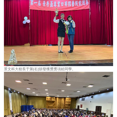
景文科大校長于第(右)頒發獲獎獎項給同學。