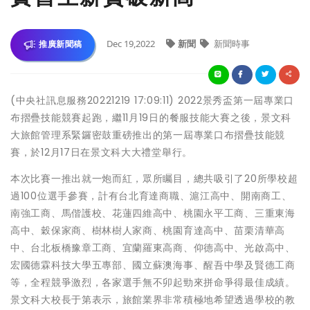
Dec 19,2022
新聞
新聞時事
推廣新聞稿
(中央社訊息服務20221219 17:09:11) 2022景秀盃第一屆專業口
布摺疊技能競賽起跑，繼11月19日的餐服技能大賽之後，景文科
大旅館管理系緊鑼密鼓重磅推出的第一屆專業口布摺疊技能競
賽，於12月17日在景文科大大禮堂舉行。
本次比賽一推出就一炮而紅，眾所矚目，總共吸引了20所學校超
過100位選手參賽，計有台北育達商職、滬江高中、開南商工、
南強工商、馬偕護校、花蓮四維高中、桃園永平工商、三重東海
高中、穀保家商、樹林樹人家商、桃園育達高中、苗栗清華高
中、台北板橋豫章工商、宜蘭羅東高商、仰德高中、光啟高中、
宏國德霖科技大學五專部、國立蘇澳海事、醒吾中學及賢德工商
等，全程競爭激烈，各家選手無不卯起勁來拼命爭得最佳成績。
景文科大校長于第表示，旅館業界非常積極地希望透過學校的教