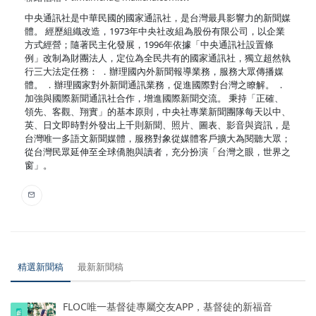
中央通訊社是中華民國的國家通訊社，是台灣最具影響力的新聞媒
體。 經歷組織改造，1973年中央社改組為股份有限公司，以企業
方式經營；隨著民主化發展，1996年依據「中央通訊社設置條
例」改制為財團法人，定位為全民共有的國家通訊社，獨立超然執
行三大法定任務： ．辦理國內外新聞報導業務，服務大眾傳播媒
體。 ．辦理國家對外新聞通訊業務，促進國際對台灣之瞭解。 ．
加強與國際新聞通訊社合作，增進國際新聞交流。 秉持「正確、
領先、客觀、翔實」的基本原則，中央社專業新聞團隊每天以中、
英、日文即時對外發出上千則新聞、照片、圖表、影音與資訊，是
台灣唯一多語文新聞媒體，服務對象從媒體客戶擴大為閱聽大眾；
從台灣民眾延伸至全球僑胞與讀者，充分扮演「台灣之眼，世界之
窗」。
精選新聞稿
最新新聞稿
FLOC唯一基督徒專屬交友APP，基督徒的新福音