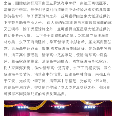
之後，團體總錦標冠軍由國立蘇澳海事奪得、南強工商獲亞軍、
清華高中季軍。最佳創意獎則由清華高中余靖綸及國立蘇澳海事
劉詩芸奪得，除了獎盃獎牌之外，並可獲得由遠東大飯店提供的
下午茶自助餐券兩人份。 個人賽的冠軍由來自三重穀保家商的施
又云獨得，除了獎盃獎牌之外，並可獲得由五星級大飯店提供的
自助餐券兩人份。 以下是全部得獎的名單，亞軍:國立蘇澳海事
林欣柔、永平工商簡廷翰，季軍:清華高中彭名希、羅東高商鄭弘
杰、東海高中連婕涵，殿軍:國立蘇澳海事陳欣妤、光啟高中吳思
靜、清華高中張瑆芸、清華高中范姜淳妃，優勝:清華高中羅姿
萍、穀保家商施權峯、清華高中邱舶彥、國立蘇澳海事楊家燕、
樹人家商鄭安喬，佳作:清華高中范育豪、永平工商楊安琪、國立
蘇澳海事吳艾芮、清華高中范怡萱、四維高中林育徽、南強工商
于又安、光啟高中李宇沛、清華高中彭裕翔、光啟高中鄧立翔、
仰德高中周玟卉。得獎的同學除了獎盃獎牌及獎狀之外、都分別
可獲得不同獎項配置的餐券及商品券。