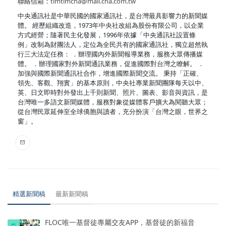
聯絡信箱：
timtimcna@mail.cna.com.tw
中央通訊社是中華民國的國家通訊社，是台灣最具影響力的新聞媒
體。 經歷組織改造，1973年中央社改組為股份有限公司，以企業
方式經營；隨著民主化發展，1996年依據「中央通訊社設置條
例」改制為財團法人，定位為全民共有的國家通訊社，獨立超然執
行三大法定任務： ．辦理國內外新聞報導業務，服務大眾傳播媒
體。 ．辦理國家對外新聞通訊業務，促進國際對台灣之瞭解。 ．
加強與國際新聞通訊社合作，增進國際新聞交流。 秉持「正確、
領先、客觀、翔實」的基本原則，中央社專業新聞團隊每天以中、
英、日文即時對外發出上千則新聞、照片、圖表、影音與資訊，是
台灣唯一多語文新聞媒體，服務對象從媒體客戶擴大為閱聽大眾；
從台灣民眾延伸至全球僑胞與讀者，充分扮演「台灣之眼，世界之
窗」。
精選新聞稿
最新新聞稿
FLOC唯一基督徒專屬交友APP，基督徒的新福音