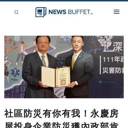
回到首頁
新聞稿分類
登入
刊登
社區防災有你有我！永慶房
屋投身企業防災獲內政部肯