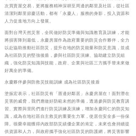
次買賣屋交易，更將服務精神深耕至周邊的鄰里及社區，從社區
清潔到鄰里節慶活動，都有「永慶人」服務的身影，投入資源和
人力促進地方向上發展。
面對台灣天然災害，全民做好防災準備與知識教育及訓練，才能
將損害降到最低，永慶房屋作為政府重要的防災合作夥伴，全力
以赴協助推動社區防災，提升在地的防災能量和防災意識，並成
為社區防災的堅強後盾，參與社區防災演練、協助建立防災組
織，強化防災知識與技能，政府、企業與社區三方攜手替未來做
好萬全的準備。
永慶夥伴參與防救災技能訓練 成為社區防災後盾
塗振宏表示，社區防災有「厝邊好鄰居」永慶房屋在！面對潛在
災害的威脅，我們應做好防範未然的準備，透過參與防災教育講
習、實際與里民們進行防災訓練及演練，增加永慶同仁的防災知
識，成為在地社區自主救災的重要生力軍，使居住安全多一份保
障。很榮幸能獲得內政部防災績優企業的肯定，未來也會持續提
供資源和人力，與政府攜手強化社區防災的防護網，將災害影響