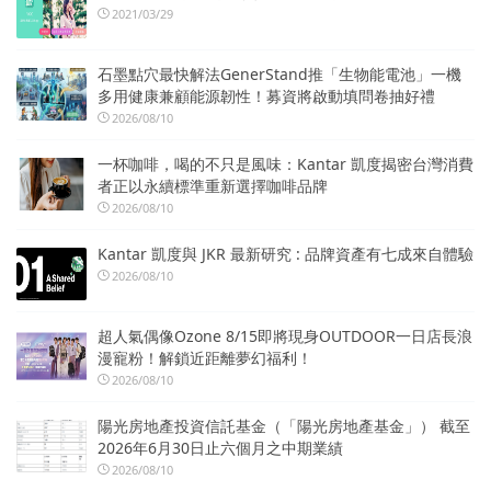
2021/03/29
石墨點穴最快解法GenerStand推「生物能電池」一機
多用健康兼顧能源韌性！募資將啟動填問卷抽好禮
2026/08/10
一杯咖啡，喝的不只是風味：Kantar 凱度揭密台灣消費
者正以永續標準重新選擇咖啡品牌
2026/08/10
Kantar 凱度與 JKR 最新研究 : 品牌資產有七成來自體驗
2026/08/10
超人氣偶像Ozone 8/15即將現身OUTDOOR一日店長浪
漫寵粉！解鎖近距離夢幻福利！
2026/08/10
陽光房地產投資信託基金（「陽光房地產基金」） 截至
2026年6月30日止六個月之中期業績
2026/08/10