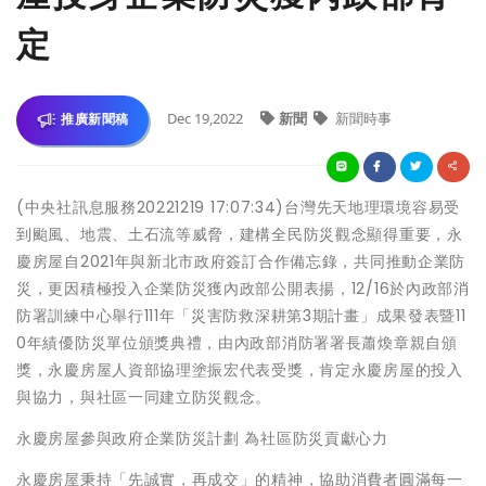
定
Dec 19,2022
新聞
新聞時事
推廣新聞稿
(中央社訊息服務20221219 17:07:34)台灣先天地理環境容易受
到颱風、地震、土石流等威脅，建構全民防災觀念顯得重要，永
慶房屋自2021年與新北市政府簽訂合作備忘錄，共同推動企業防
災，更因積極投入企業防災獲內政部公開表揚，12/16於內政部消
防署訓練中心舉行111年「災害防救深耕第3期計畫」成果發表暨11
0年績優防災單位頒獎典禮，由內政部消防署署長蕭煥章親自頒
獎，永慶房屋人資部協理塗振宏代表受獎，肯定永慶房屋的投入
與協力，與社區一同建立防災觀念。
永慶房屋參與政府企業防災計劃 為社區防災貢獻心力
永慶房屋秉持「先誠實，再成交」的精神，協助消費者圓滿每一