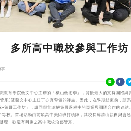
 多所高中職校參與工作坊
時事
)樹德科大通識教育學院藝文中心主辦的「橫山藝術季」，背後最大的支持團體與
藝管系)暨藝文中心主任丁亦真帶領的師生。因此，在學期結束前，該
隊~策展工作坊」，讓同學能瞭解策展過程中的專業與團隊合作的連結
中等校。首場活動由前鎮高中美術班打頭陣，其校長蘇清山親自與會
5日辦理，歡迎有興趣之高中職校洽藝管系。