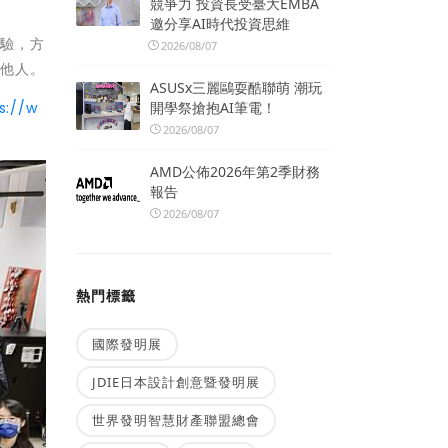
競爭力 投資長受臺大EMBA
邀分享AI時代投資思維
體驗，方
2026/08/07
其他人。
ASUSx三麗鷗耍酷聯萌 潮玩
開學祭搶抱AI筆電！
s://w
2026/08/07
AMD公佈2026年第2季財務
報告
2026/08/07
熱門標籤
國際發明展
JDIE日本設計創意暨發明展
世界發明智慧財產聯盟總會