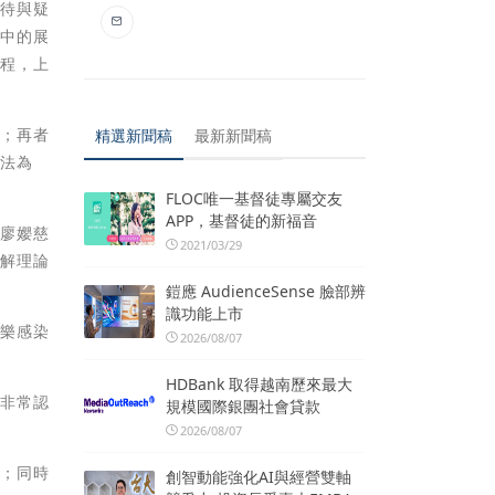
期待與疑
展中的展
課程，上
段；再者
精選新聞稿
最新新聞稿
方法為
FLOC唯一基督徒專屬交友
APP，基督徒的新福音
及廖孆慈
2021/03/29
理解理論
鎧應 AudienceSense 臉部辨
識功能上市
歡樂感染
2026/08/07
HDBank 取得越南歷來最大
都非常認
規模國際銀團社會貸款
2026/08/07
致；同時
創智動能強化AI與經營雙軸