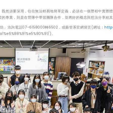
，既然須要深用，往往無法輕易地簡單定義，必須在一個歷程中實際
習的專業，則是在營隊中學習團隊合作，並將好的概念與想法分享給
洽詢電話07-6158000轉6502，或藝管系官網留言(網址：
http
a1%e6%88%91%e5%80%91/)。