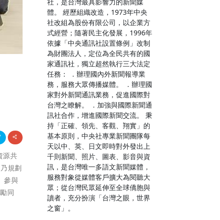
社，是台灣最具影響力的新聞媒
體。 經歷組織改造，1973年中央
社改組為股份有限公司，以企業方
式經營；隨著民主化發展，1996年
依據「中央通訊社設置條例」改制
為財團法人，定位為全民共有的國
家通訊社，獨立超然執行三大法定
任務： ．辦理國內外新聞報導業
務，服務大眾傳播媒體。 ．辦理國
家對外新聞通訊業務，促進國際對
台灣之瞭解。 ．加強與國際新聞通
訊社合作，增進國際新聞交流。 秉
持「正確、領先、客觀、翔實」的
基本原則，中央社專業新聞團隊每
天以中、英、日文即時對外發出上
資源共
千則新聞、照片、圖表、影音與資
訊，是台灣唯一多語文新聞媒體，
系乃規劃
服務對象從媒體客戶擴大為閱聽大
。參與
眾；從台灣民眾延伸至全球僑胞與
勉勵同
讀者，充分扮演「台灣之眼，世界
之窗」。