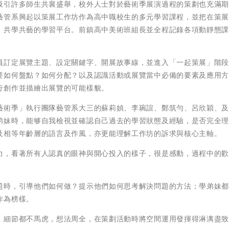
吸引許多師生共襄盛舉，校外人士對於藝術季展演過程的策劃也充滿
藝管系興起以策展工作坊作為高中職校生的多元學習課程，並把在策
、共學共藝的學習平台。前鎮高中美術班組長並全程記錄各項動靜態
員訂定展覽主題、設定關鍵字、開展故事線，並進入「一起策展」階
要如何盤點？如何分配？以及認識活動或展覽當中必備的要素及應用
行創作並描繪出展覽的可能樣貌。
藝術季」執行團隊藝管系大三的蘇莉媜、李琬誼、鄭筑勻、呂欣穎、
弟妹時，能够自我檢視並確認自己過去的學習狀態及經驗，是否完全
及相等年齡層的語言及作風，亦更能理解工作坊的訴求與核心主軸。
力，看著所有人認真的眼神與開心投入的樣子，很是感動，過程中的
題時，引導他們如何做？提示他們如何思考解決問題的方法；學弟妹
作為榜樣。
，細節都不馬虎，想法周全，在策劃活動時將空間運用發揮得淋漓盡