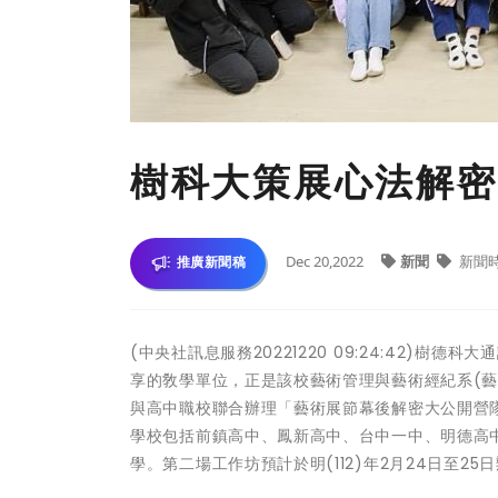
樹科大策展心法解密
Dec 20,2022
新聞
新聞
推廣新聞稿
(中央社訊息服務20221220 09:24:42
享的敎學單位，正是該校藝術管理與藝術經紀系(
與高中職校聯合辦理「藝術展節幕後解密大公開營
學校包括前鎮高中、鳳新高中、台中一中、明德高
學。第二場工作坊預計於明(112)年2月24日至2