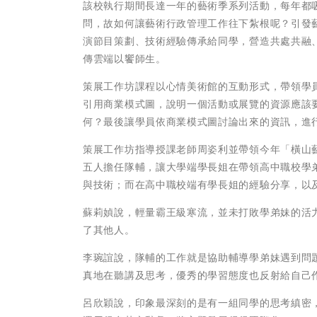
該校執行期間長達一年的藝術季系列活動，每年都
問，故如何讓藝術行政管理工作往下紮根呢？引發
演節目策劃、技術經驗傳承給同學，營造共處共融
傳雲端以饗師生。
策展工作坊課程以心情美術館的互動形式，帶領學
引用商業模式圖，說明一個活動或展覽的資源應該
何？最後讓學員依商業模式圖討論出來的資訊，進
策展工作坊指導授課老師周姿利並帶領今年「橫山
五人擔任隊輔，讓大學端學長姐在帶領高中職校學
與技術；而在高中職校端有學長姐的經驗分享，以
蘇莉媜說，輕量霸王級寒流，並未打敗學弟妹的活
了其他人。
李琬誼說，隊輔的工作就是協助輔導學弟妹遇到問
真地在聽講及思考，優秀的學習態度也反射給自己
呂欣穎說，印象最深刻的是有一組同學的思考縝密