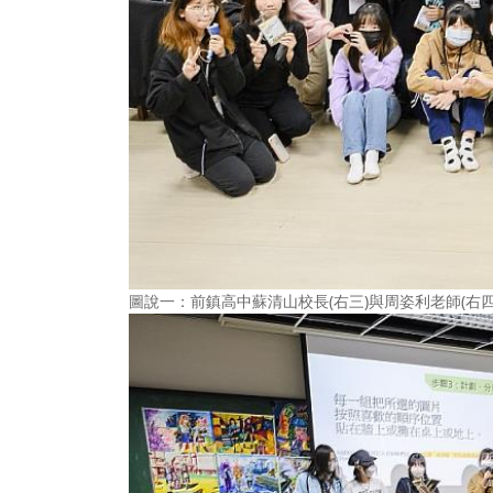
圖說一：前鎮高中蘇清山校長(右三)與周姿利老師(右