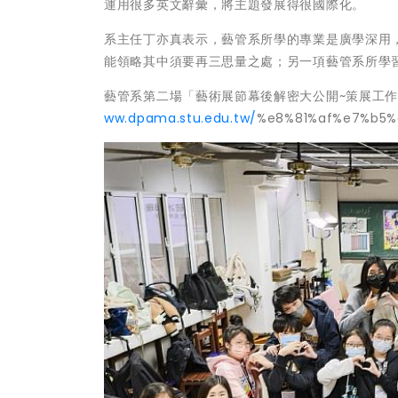
運用很多英文辭彙，將主題發展得很國際化。
系主任丁亦真表示，藝管系所學的專業是廣學深用
能領略其中須要再三思量之處；另一項藝管系所學
藝管系第二場「藝術展節幕後解密大公開~策展工作坊」
ww.dpama.stu.edu.tw/
%e8%81%af%e7%b5%