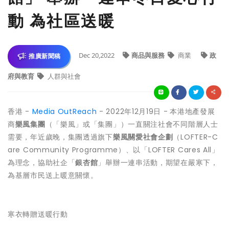
動 為社區送暖
Dec 20,2022
商品與服務
商業
政
推廣新聞稿
府與教育
人群與社會
香港 -
Media OutReach
- 2022年12月19日 -
本港地產發展
商
樂風集團
（「樂風」或「集團」）一直關注社會不同階層人士
需要，年近歲晚，集團透過旗下
樂風關愛社會企劃
（LOFTER-C
are Community Programme）、以「LOFTER Cares All」
為理念，協助社企「
銀杏館
」舉辦一連串活動，期望在嚴寒下，
為基層市民送上暖意關懷。
寒衣轉贈送暖行動