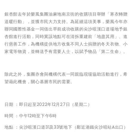
銀杏館去年於樂風集團油麻地南京街的收購項目舉辦「寒衣轉贈
送暖行動」，並獲市民大力支持。為延續這項美事，樂風今年亦
聯同國際性基金一同借出早前成功收購的尖沙咀漢口道場地予銀
杏館進行活動，同時冀該地點可在清拆重建前「地盡其用」、進
行慈善工作，為機構提供地方收集不同人士捐贈的冬天衣物、小
家電等物資，並轉送予有需要人士，以賦予物品「第二生命」。
除此之外，集團亦會與機構代表一同親臨現場協助活動進行，希
望藉此機會，關心基層市民的需要。
日期 ：即日起至2022年12月27日（星期二）
時間 ：中午12時至下午6時
地點 ：尖沙咀漢口道31及33號地下（鄰近港鐵尖沙咀站A出口）