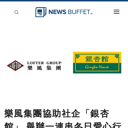
回到首頁
新聞稿分類
登入
刊登
樂風集團協助社企「銀杏
館」 舉辦一連串冬日愛心行