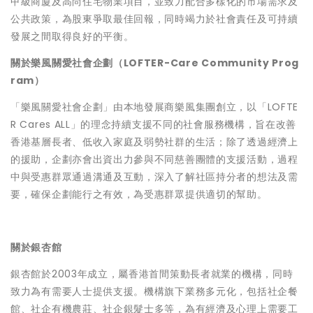
甲級商廈及高尚住宅物業項目，並致力配合多樣化的市場需求及
公共政策，為股東爭取最佳回報，同時竭力於社會責任及可持續
發展之間取得良好的平衡。
關於樂風關愛社會企劃（LOFTER-Care Community Prog
ram）
「樂風關愛社會企劃」由本地發展商樂風集團創立，以「LOFTE
R Cares ALL」的理念持續支援不同的社會服務機構，旨在改善
香港基層長者、低收入家庭及弱勢社群的生活；除了透過經濟上
的援助，企劃亦會出資出力參與不同慈善團體的支援活動，過程
中與受惠群眾通過溝通及互動，深入了解社區持分者的想法及需
要，確保企劃能行之有效，為受惠群眾提供適切的幫助。
關於銀杏館
銀杏館於2003年成立，屬香港首間策動長者就業的機構，同時
致力為有需要人士提供支援。機構旗下業務多元化，包括社企餐
館、社企有機農莊、社企銀髮士多等，為有經濟及心理上需要工