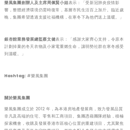
樂風集團創辦人及主席周佩賢小姐
表示：「受新冠肺炎疫情影
響，整體經濟環境仍需時復常，基層市民生活百上加斤。臨近歲
晚，集團希望透過支援社福機構，在寒冬下為他們送上溫暖。」
銀杏館業務發展總監蔡文健
表示：「感謝大家齊心支持，令原本
計劃掉棄的冬天衣物及小家電重燃生命，讓弱勢社群在寒冬感受
到溫暖。」
Hashtag:
#樂風集團
關於樂風集團
樂風集團成立於 2012 年，為本港房地產發展商，致力發展品質
非凡及高端的住宅、零售和工商項目。集團憑藉團隊經驗，積極
探索機會，收購及發展香港市區核心位置的重建項目，尤其聚焦