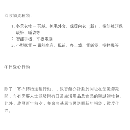
回收物資種類：
冬天衣物 ─ 羽絨、抓毛外套、保暖內衣（新）、橡筋褲頭保
暖褲、睡袋等
智能手機、平板電腦
小型家電 ─ 電熱水壼、風筒、多士爐、電飯煲、攪拌機等
冬日愛心行動
除了「寒衣轉贈送暖行動」，銀杏館亦計劃於同址在聖誕節期
間，向有需要人士派發附有日常生活用品及食品的聖誕禮物包。
此外，農曆新年前夕，亦會向基層市民送贈新年福袋，歡度佳
節。