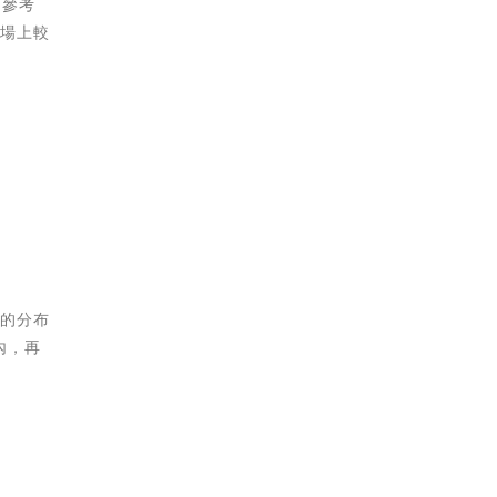
個參考
市場上較
值的分布
內，再