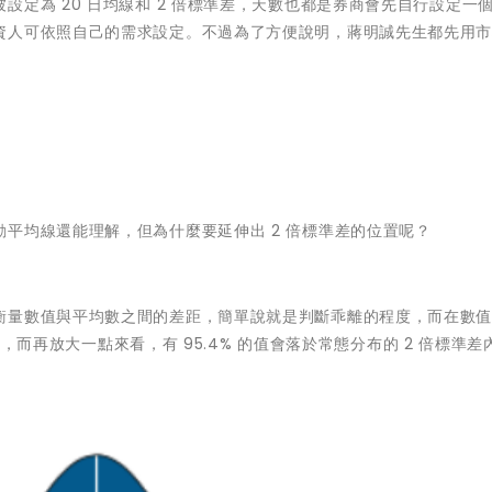
定為 20 日均線和 2 倍標準差，天數也都是券商會先自行設定一
資人可依照自己的需求設定。不過為了方便說明，蔣明誠先生都先用
平均線還能理解，但為什麼要延伸出 2 倍標準差的位置呢？
衡量數值與平均數之間的差距，簡單說就是判斷乖離的程度，而在數
差內，而再放大一點來看，有 95.4% 的值會落於常態分布的 2 倍標準差