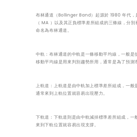
布林通道（Bollinger Band）起源於 1980 
（ MA ）以及其正負標準差所組成的三條線，分
命名為布林通道。
中軌：布林通道的中軌是一條移動平均線，一般是使用
移動平均線是用來判別趨勢所用，通常是為了預測
上軌道：上軌道是由中軌加上標準差所組成，一般是
通常來到上軌位置就容易出現壓力。
下軌道：下軌道則是由中軌減掉標準差所組成，一般
來到下軌位置就容易出現支撐。