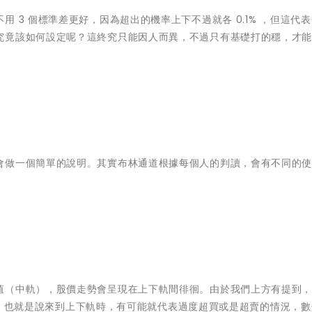
 3 個標準差更好，因為超出的機率上下不過就各 0.1% ，但這代
究竟該如何設定呢？這終究只能因人而異，不過只有基礎打的穩，才
會做一個簡單的說明。其實布林通道根據每個人的判讀，會有不同的
值（中軌），股價走勢會呈現在上下軌間徘徊。由於我們上方有提到
差之間，也就是說來到上下軌時，有可能就代表過度超買或是超賣的情況，