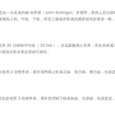
年代，是由一位名為約翰·包寧傑（John Bollinger）所發明，應用上是以
別被稱為上軌、中軌、下軌，而這三條線所形成的圖形就有如通道一般
 20 日移動平均線（ 20 MA ），但這參數因人而異，而在布林通
市場現在與未來走勢的可能性。
使用 2 倍標準差，通常我們稱上軌為正線、阻力線、壓力線，也就
也是使用 2 倍標準差，通常我們稱下軌為負線、支撐線，也就是說