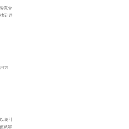
表帶寬會
能找到適
使用方
，以統計
數值就容