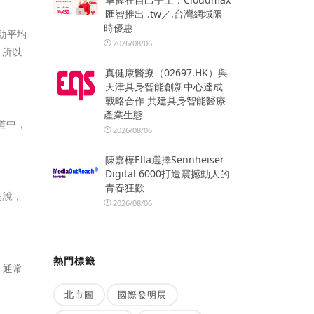
匯智推出 .tw／.台灣網域限
時優惠
移動平均
2026/08/06
，所以
真健康醫療（02697.HK）與
天津具身智能創新中心達成
戰略合作 共建具身智能醫療
產業生態
道中，
2026/08/06
陳嘉樺Ella選擇Sennheiser
Digital 6000打造震撼動人的
青春狂歡
是說，
2026/08/06
熱門標籤
，通常
北市圖
國際發明展