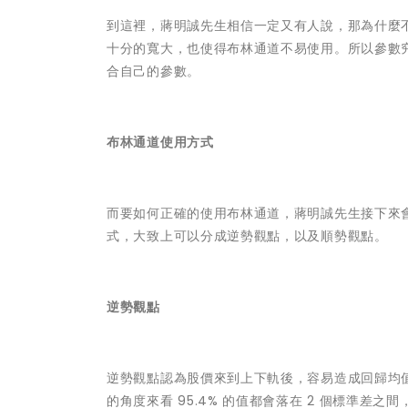
到這裡，蔣明誠先生相信一定又有人說，那為什麼不用
十分的寬大，也使得布林通道不易使用。所以參數
合自己的參數。
布林通道使用方式
而要如何正確的使用布林通道，蔣明誠先生接下來
式，大致上可以分成逆勢觀點，以及順勢觀點。
逆勢觀點
逆勢觀點認為股價來到上下軌後，容易造成回歸均
的角度來看 95.4% 的值都會落在 2 個標準