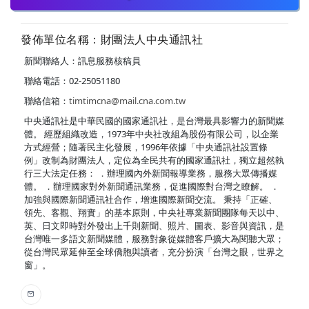
發佈單位名稱：財團法人中央通訊社
新聞聯絡人：訊息服務核稿員
聯絡電話：02-25051180
聯絡信箱：
timtimcna@mail.cna.com.tw
中央通訊社是中華民國的國家通訊社，是台灣最具影響力的新聞媒
體。 經歷組織改造，1973年中央社改組為股份有限公司，以企業
方式經營；隨著民主化發展，1996年依據「中央通訊社設置條
例」改制為財團法人，定位為全民共有的國家通訊社，獨立超然執
行三大法定任務： ．辦理國內外新聞報導業務，服務大眾傳播媒
體。 ．辦理國家對外新聞通訊業務，促進國際對台灣之瞭解。 ．
加強與國際新聞通訊社合作，增進國際新聞交流。 秉持「正確、
領先、客觀、翔實」的基本原則，中央社專業新聞團隊每天以中、
英、日文即時對外發出上千則新聞、照片、圖表、影音與資訊，是
台灣唯一多語文新聞媒體，服務對象從媒體客戶擴大為閱聽大眾；
從台灣民眾延伸至全球僑胞與讀者，充分扮演「台灣之眼，世界之
窗」。