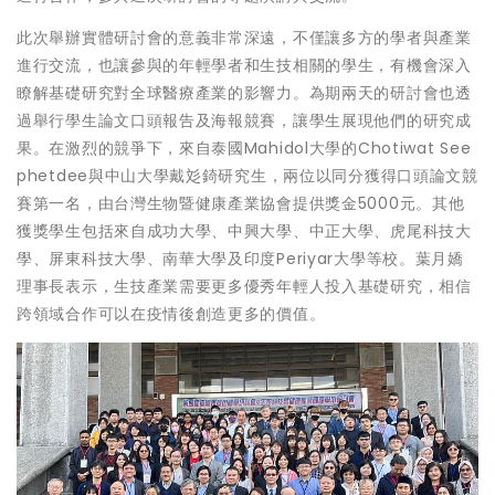
此次舉辦實體研討會的意義非常深遠，不僅讓多方的學者與產業
進行交流，也讓參與的年輕學者和生技相關的學生，有機會深入
瞭解基礎研究對全球醫療產業的影響力。為期兩天的研討會也透
過舉行學生論文口頭報告及海報競賽，讓學生展現他們的研究成
果。在激烈的競爭下，來自泰國Mahidol大學的Chotiwat See
phetdee與中山大學戴彣錡研究生，兩位以同分獲得口頭論文競
賽第一名，由台灣生物暨健康產業協會提供獎金5000元。其他
獲獎學生包括來自成功大學、中興大學、中正大學、虎尾科技大
學、屏東科技大學、南華大學及印度Periyar大學等校。葉月嬌
理事長表示，生技產業需要更多優秀年輕人投入基礎研究，相信
跨領域合作可以在疫情後創造更多的價值。