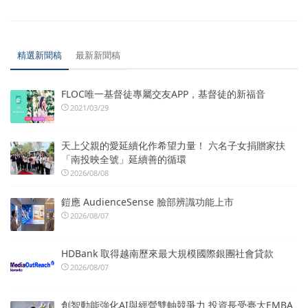
精選新聞稿
最新新聞稿
FLOC唯一基督徒專屬交友APP，基督徒的新福音
2021/03/29
天上父親的愛延續化作希望力量！ 六名子女捐贈家扶
「南投映全號」延續善的循環
2026/08/08
鎧應 AudienceSense 臉部辨識功能上市
2026/08/07
HDBank 取得越南歷來最大規模國際銀團社會貸款
2026/08/07
創智動能強化AI與經營雙軸競爭力 投資長受臺大EMBA