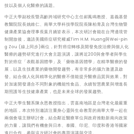
技以及個人化醫療的議題。
中正大學副校長暨高齡跨域研究中心主任郝鳳鳴教授、嘉義基督
教醫院院長姚維仁、南華大學科技學院院長陳柏青及台灣生物暨
健康產業協會理事長葉月嬌皆表示，本次研討會能在台灣邊境管
制開放後，邀請美國癌症研究權威Tim H.M. Huang與Wei-pin
g Zou (線上同步)兩位，針對癌症轉移及開發免疫治療與個人化
醫療的趨勢研究進行大會主題演講，讓將近200與會學者與學生
對於癌症「表觀基因體學」及「藥物基因體學」在精準醫療的發
展，以及生技產業的藥物開發趨勢，有非常多的腦力激盪及啟
發。結合個人化與精準化的醫療不僅能提升醫療品質與效果，對
於加速開發適合不同對象的機能性食品、永續智慧農業與增進長
期照護等生技健康產業，也是未來全球的發展趨勢。
中正大學生醫系陳永恩教授指出，雲嘉南地區是台灣老化最嚴重
的地區，本次特別邀請注重身心靈與生命教育的南華大學一起在
兩個會場主辦研討會，結合鄰近醫療單位與政府推動新南向政策
的力量，讓我們有機會與日本、泰國、印尼、印度和香港等國家
進行合作，參與這次研討會的專題演講與交流。