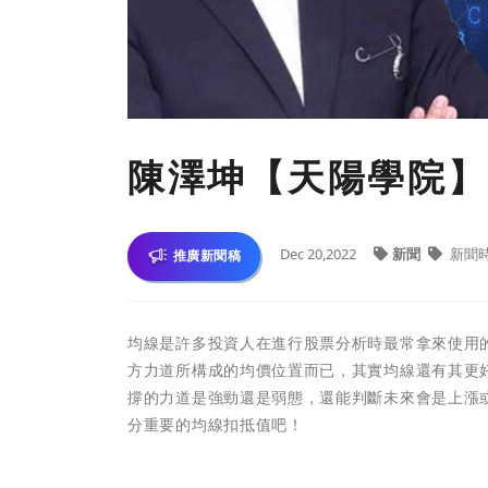
陳澤坤【天陽學院】
Dec 20,2022
新聞
新聞
推廣新聞稿
均線是許多投資人在進行股票分析時最常拿來使用
方力道所構成的均價位置而已，其實均線還有其更
撐的力道是強勁還是弱態，還能判斷未來會是上漲
分重要的均線扣抵值吧！