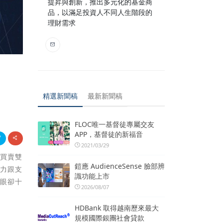
提昇與創新，推出多元化的基金商
品，以滿足投資人不同人生階段的
理財需求
精選新聞稿
最新新聞稿
FLOC唯一基督徒專屬交友
APP，基督徒的新福音
2021/03/29
的買賣雙
鎧應 AudienceSense 臉部辨
壓力跟支
識功能上市
起眼卻十
2026/08/07
HDBank 取得越南歷來最大
規模國際銀團社會貸款