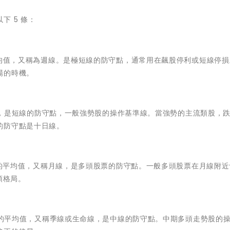
下 5 條：
價的平均值，又稱為週線。是極短線的防守點，通常用在飆股停利或短線停
場的時機。
平均值，是短線的防守點，一般強勢股的操作基準線。當強勢的主流類股，跌破
的防守點是十日線。
天收盤價的平均值，又稱月線，是多頭股票的防守點。一般多頭股票在月線附
頭格局。
天收盤價的平均值，又稱季線或生命線，是中線的防守點。中期多頭走勢股的