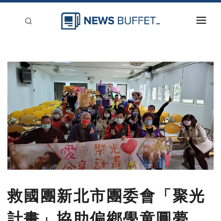
回到首頁
新聞稿分類
登入
刊登
救國團新北市團委會「聚光
計畫」協助偏鄉學童圓夢