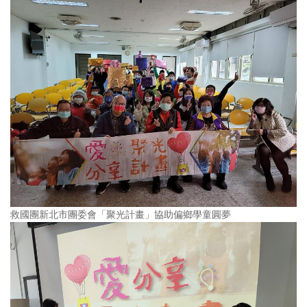
救國團新北市團委會「聚光計畫」協助偏鄉學童圓夢