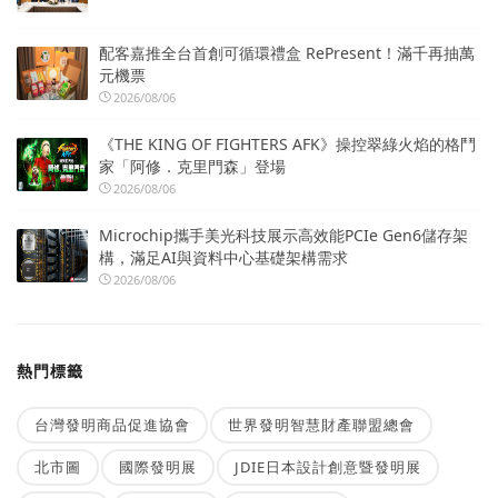
配客嘉推全台首創可循環禮盒 RePresent！滿千再抽萬
元機票
2026/08/06
《THE KING OF FIGHTERS AFK》操控翠綠火焰的格鬥
家「阿修．克里門森」登場
2026/08/06
Microchip攜手美光科技展示高效能PCIe Gen6儲存架
構，滿足AI與資料中心基礎架構需求
2026/08/06
熱門標籤
台灣發明商品促進協會
世界發明智慧財產聯盟總會
北市圖
國際發明展
JDIE日本設計創意暨發明展