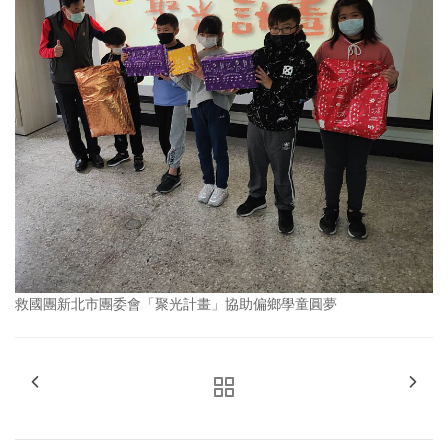
救國團新北市團委會「聚光計畫」協助偏鄉學童圓夢