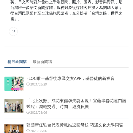
英、日文即時對外發出上千則新聞、照片、圖表、影音與資訊，是
台灣唯一多語文新聞媒體，服務對象從媒體客戶擴大為閱聽大眾；
從台灣民眾延伸至全球僑胞與讀者，充分扮演「台灣之眼，世界之
窗」。
精選新聞稿
最新新聞稿
FLOC唯一基督徒專屬交友APP，基督徒的新福音
2021/03/29
「北上次數」成花東備孕夫妻困境！宜蘊串聯花蓮門諾
醫院：減輕交通、時間、經濟負擔
2026/08/06
韓國新任駐台代表黃載皓返回母校 巧遇文化大學同窗
2026/08/06