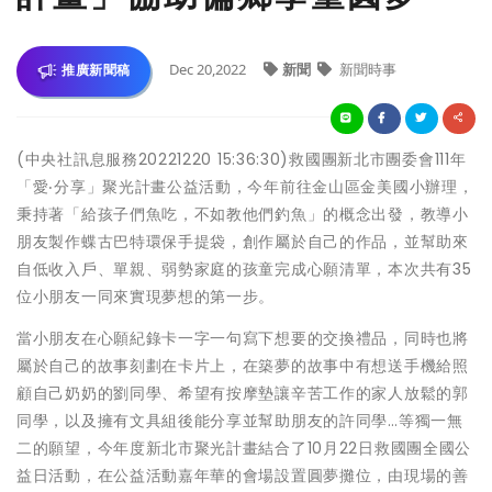
Dec 20,2022
新聞
新聞時事
推廣新聞稿
(中央社訊息服務20221220 15:36:30)救國團新北市團委會111年
「愛‧分享」聚光計畫公益活動，今年前往金山區金美國小辦理，
秉持著「給孩子們魚吃，不如教他們釣魚」的概念出發，教導小
朋友製作蝶古巴特環保手提袋，創作屬於自己的作品，並幫助來
自低收入戶、單親、弱勢家庭的孩童完成心願清單，本次共有35
位小朋友一同來實現夢想的第一步。
當小朋友在心願紀錄卡一字一句寫下想要的交換禮品，同時也將
屬於自己的故事刻劃在卡片上，在築夢的故事中有想送手機給照
顧自己奶奶的劉同學、希望有按摩墊讓辛苦工作的家人放鬆的郭
同學，以及擁有文具組後能分享並幫助朋友的許同學…等獨一無
二的願望，今年度新北市聚光計畫結合了10月22日救國團全國公
益日活動，在公益活動嘉年華的會場設置圓夢攤位，由現場的善