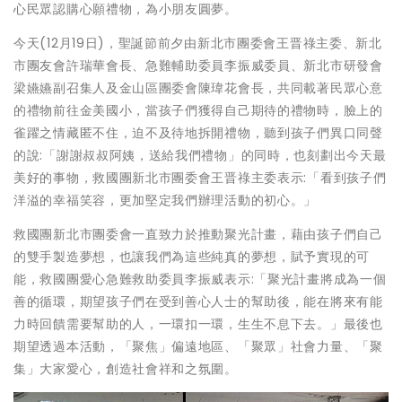
心民眾認購心願禮物，為小朋友圓夢。
今天(12月19日)，聖誕節前夕由新北市團委會王晋祿主委、新北
市團友會許瑞華會長、急難輔助委員李振威委員、新北市研發會
梁嬿嬿副召集人及金山區團委會陳瑋花會長，共同載著民眾心意
的禮物前往金美國小，當孩子們獲得自己期待的禮物時，臉上的
雀躍之情藏匿不住，迫不及待地拆開禮物，聽到孩子們異口同聲
的說:「謝謝叔叔阿姨，送給我們禮物」的同時，也刻劃出今天最
美好的事物，救國團新北市團委會王晋祿主委表示:「看到孩子們
洋溢的幸福笑容，更加堅定我們辦理活動的初心。」
救國團新北市團委會一直致力於推動聚光計畫，藉由孩子們自己
的雙手製造夢想，也讓我們為這些純真的夢想，賦予實現的可
能，救國團愛心急難救助委員李振威表示:「聚光計畫將成為一個
善的循環，期望孩子們在受到善心人士的幫助後，能在將來有能
力時回饋需要幫助的人，一環扣一環，生生不息下去。」最後也
期望透過本活動，「聚焦」偏遠地區、「聚眾」社會力量、「聚
集」大家愛心，創造社會祥和之氛圍。