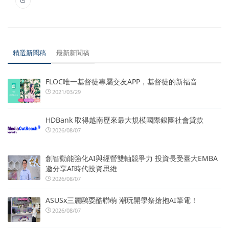
精選新聞稿
最新新聞稿
FLOC唯一基督徒專屬交友APP，基督徒的新福音
2021/03/29
HDBank 取得越南歷來最大規模國際銀團社會貸款
2026/08/07
創智動能強化AI與經營雙軸競爭力 投資長受臺大EMBA
邀分享AI時代投資思維
2026/08/07
ASUSx三麗鷗耍酷聯萌 潮玩開學祭搶抱AI筆電！
2026/08/07