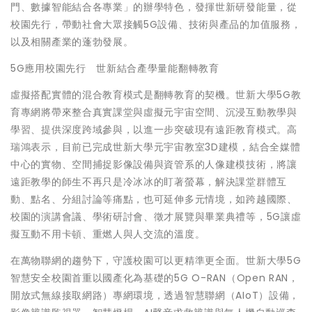
門、數據智能結合各專業」的辦學特色，發揮世新研發能量，從
校園先行，帶動社會大眾接觸5G設備、技術與產品的加值服務，
以及相關產業的蓬勃發展。
5G應用校園先行 世新結合產學量能翻轉教育
虛擬搭配實體的混合教育模式是翻轉教育的契機。世新大學5G教
育專網將帶來整合真實課堂與虛擬元宇宙空間、沉浸互動教學與
學習、提供深度跨域參與，以進一步突破現有遠距教育模式。高
瑞鴻表示，目前已完成世新大學元宇宙教室3D建模，結合全媒體
中心的實物、空間捕捉影像設備與資管系的人像建模技術，將讓
遠距教學的師生不再只是冷冰冰的盯著螢幕，解決課堂群體互
動、點名、分組討論等痛點，也可延伸多元情境，如跨越國際、
校園的演講會議、學術研討會、徵才展覽與畢業典禮等，5G讓虛
擬互動不用卡頓、重燃人與人交流的溫度。
在萬物聯網的趨勢下，守護校園可以更精準更全面。世新大學5G
智慧安全校園首重以國產化為基礎的5G O-RAN（Open RAN，
開放式無線接取網路）專網環境，透過智慧聯網（AIoT）設備，