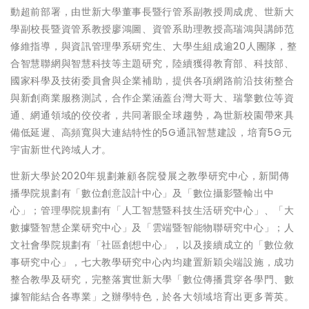
動超前部署，由世新大學董事長暨行管系副教授周成虎、世新大
學副校長暨資管系教授廖鴻圖、資管系助理教授高瑞鴻與講師范
修維指導，與資訊管理學系研究生、大學生組成逾20人團隊，整
合智慧聯網與智慧科技等主題研究，陸續獲得教育部、科技部、
國家科學及技術委員會與企業補助，提供各項網路前沿技術整合
與新創商業服務測試，合作企業涵蓋台灣大哥大、瑞擎數位等資
通、網通領域的佼佼者，共同著眼全球趨勢，為世新校園帶來具
備低延遲、高頻寬與大連結特性的5G通訊智慧建設，培育5G元
宇宙新世代跨域人才。
世新大學於2020年規劃兼顧各院發展之教學研究中心，新聞傳
播學院規劃有「數位創意設計中心」及「數位攝影暨輸出中
心」；管理學院規劃有「人工智慧暨科技生活研究中心」、「大
數據暨智慧企業研究中心」及「雲端暨智能物聯研究中心」；人
文社會學院規劃有「社區創想中心」，以及接續成立的「數位敘
事研究中心」，七大教學研究中心內均建置新穎尖端設施，成功
整合教學及研究，完整落實世新大學「數位傳播貫穿各學門、數
據智能結合各專業」之辦學特色，於各大領域培育出更多菁英。