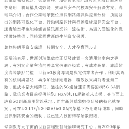
影像辨識監視器、智慧燈桿、AI聲音求救辨識與無人機自動巡查
等應用，將建構具備效能、效率與安全的校園安全解決方案。高
瑞鴻介紹，合作企業瑞擎數位擅長網路鑑識與流量分析，所開發
出的網路可視化平台、行動網路探針與行動邊緣運算安全平台，
讓實驗室學生能接觸資通訊產業的一流技術，為邁入國際化的職
場做好準備，同時鞏固世新師生的資安保護。
萬物聯網重資安保護 校園安全、人才孕育同步走
高瑞鴻表示，世新與瑞擎數位正研發建置一套適用於室內之專
網，有別於企業主流的整套電信網路模式，有成本高昂、維護難
度高等缺點門檻；世新5G教育專網是與電信業者合作，利用其既
有的核網與基站，再添加邊緣閘道器，獲致效果與前者並無二
致，但成本卻大幅降低。過往的5G邊緣運算需要架構5G SA網
路，電信業者目前提供的5G NSA與LTE網路並未支援，令市面上
許多5G創新應用難以落地，而世新與瑞擎數位研發的特色就在
於，可在4G LTE/5G NSA/5G SA的架構下啟用邊緣運算，同時
提供網路安全的機制，並已進入技術轉移洽談階段。
擘劃教育元宇宙的世新雲端暨智能物聯研究中心，自2020年啟