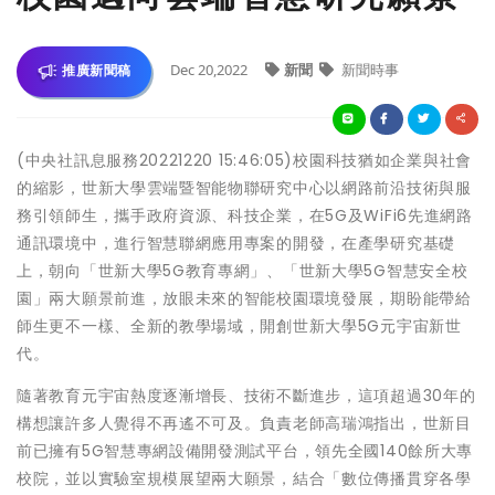
Dec 20,2022
新聞
新聞時事
推廣新聞稿
(中央社訊息服務20221220 15:46:05)校園科技猶如企業與社會
的縮影，世新大學雲端暨智能物聯研究中心以網路前沿技術與服
務引領師生，攜手政府資源、科技企業，在5G及WiFi6先進網路
通訊環境中，進行智慧聯網應用專案的開發，在產學研究基礎
上，朝向「世新大學5G教育專網」、「世新大學5G智慧安全校
園」兩大願景前進，放眼未來的智能校園環境發展，期盼能帶給
師生更不一樣、全新的教學場域，開創世新大學5G元宇宙新世
代。
隨著教育元宇宙熱度逐漸增長、技術不斷進步，這項超過30年的
構想讓許多人覺得不再遙不可及。負責老師高瑞鴻指出，世新目
前已擁有5G智慧專網設備開發測試平台，領先全國140餘所大專
校院，並以實驗室規模展望兩大願景，結合「數位傳播貫穿各學