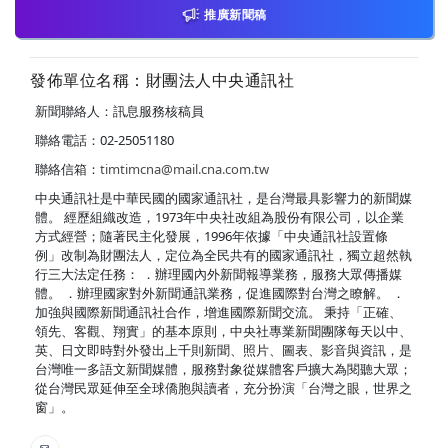
推廣新聞稿
發佈單位名稱：財團法人中央通訊社
新聞聯絡人：訊息服務核稿員
聯絡電話：02-25051180
聯絡信箱：
timtimcna@mail.cna.com.tw
中央通訊社是中華民國的國家通訊社，是台灣最具影響力的新聞媒
體。 經歷組織改造，1973年中央社改組為股份有限公司，以企業
方式經營；隨著民主化發展，1996年依據「中央通訊社設置條
例」改制為財團法人，定位為全民共有的國家通訊社，獨立超然執
行三大法定任務： ．辦理國內外新聞報導業務，服務大眾傳播媒
體。 ．辦理國家對外新聞通訊業務，促進國際對台灣之瞭解。 ．
加強與國際新聞通訊社合作，增進國際新聞交流。 秉持「正確、
領先、客觀、翔實」的基本原則，中央社專業新聞團隊每天以中、
英、日文即時對外發出上千則新聞、照片、圖表、影音與資訊，是
台灣唯一多語文新聞媒體，服務對象從媒體客戶擴大為閱聽大眾；
從台灣民眾延伸至全球僑胞與讀者，充分扮演「台灣之眼，世界之
窗」。