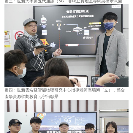
圖三：世新大學第五代通訊（5G）非獨立實驗室專網架構示意圖
圖四：世新雲端暨智能物聯研究中心指導老師高瑞鴻（左），整合
產學資源擘劃教育元宇宙願景