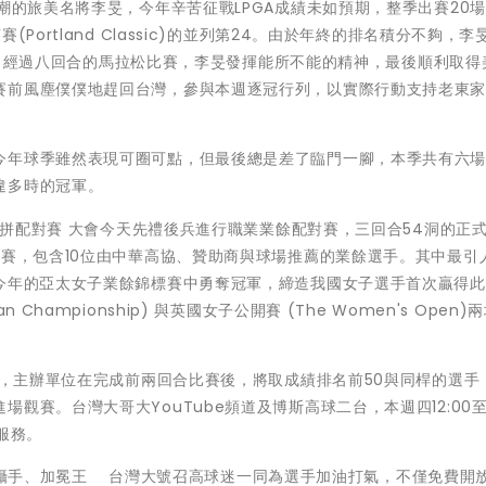
潮的旅美名將李旻，今年辛苦征戰LPGA成績未如預期，整季出賽20
Portland Classic)的並列第24。由於年終的排名積分不夠，李
資格賽，經過八回合的馬拉松比賽，李旻發揮能所不能的精神，最後順利取得
賽前風塵僕僕地趕回台灣，參與本週逐冠行列，以實際行動支持老東
今年球季雖然表現可圈可點，但最後總是差了臨門一腳，本季共有六
違多時的冠軍。
手力拼配對賽 大會今天先禮後兵進行職業業餘配對賽，三回合54洞的正
與賽，包含10位由中華高協、贊助商與球場推薦的業餘選手。其中最引
在今年的亞太女子業餘錦標賽中勇奪冠軍，締造我國女子選手首次贏得
hampionship) 與英國女子公開賽 (The Women's Open)
賽」，主辦單位在完成前兩回合比賽後，將取成績排名前50與同桿的選手
賽。台灣大哥大YouTube頻道及博斯高球二台，本週四12:00至1
播服務。
言家、神攝手、加冕王 台灣大號召高球迷一同為選手加油打氣，不僅免費開