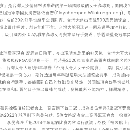
開賽」是台灣大疫情解封後舉辦的第一場國際級的女子高球賽，隨國境
泰國女將普洛依薔普(Ploychompoo Wilairungrueng)
排名前20的好手也幾乎全員到齊。台灣大祭出高達500萬元總獎金
手揮出最佳桿數，創造能所不能。台灣大號召球迷一同為選手加油打氣
額獎金，吸引國內外102名職業高球女將與業餘好手競逐，爭霸法藍瓷冠軍
政琮驚喜現身 歷經連日陰雨，今出現晴空萬里的好天氣，台灣大哥大
我國現役PGA美巡賽一哥、同時是2020東京奧運高爾夫球銅牌名將
示，台灣大哥大連續6年舉辦「台灣大哥大女子公開賽」，累計提供總
高球體壇盡一份心力，期許透過每年舉辦這場大型國際級賽事，成為國內
戰的台灣選手，都能回到自己的故鄉發光發熱，與國際頂尖好手切磋
能在風和日麗的日子揮出最棒的成績，發揮能所不能精神，揮灑精彩
珮芸與徐薇淩於記者會上，誓言摘下首二冠，成為首位奪得2座冠軍獎
，為2022年球季劃下完美句點。5位女將記者會上高呼冠軍宣言，徐葳
好」；李旻高呼「把2018年奪冠的比賽內容進行微調，然後『複製貼上
軍獎盃看起來有點孤單，需替它找個伴」；錢珮芸預測「今年比賽結束