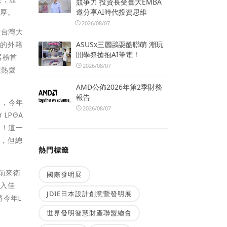
競爭力 投資長受臺大EMBA
邀分享AI時代投資思維
濃厚。
2026/08/07
謝台灣大
ASUSx三麗鷗耍酷聯萌 潮玩
年的外籍
開學祭搶抱AI筆電！
居榜首
2026/08/07
迎熱愛
AMD公佈2026年第2季財務
報告
淩，今年
2026/08/07
LPGA
油！這一
惜，但總
熱門標籤
法前來衛
國際發明展
漸入佳
JDIE日本設計創意暨發明展
台將今年L
世界發明智慧財產聯盟總會