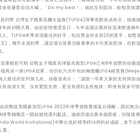
依薔普自信大喊，「Do my best！」彼此互別苗頭，較勁意味
員到齊 台灣女子職業高爾夫協會(TLPGA)理事長劉依貞表示，很感
賽年終封關大賽。由於疫情撥雲見日，今年這場比賽終於迎來睽違兩
2人。TLPGA本季表現最佳的好手，包括獎金排名前20的選手，如暫
(第五)，幾乎全員到齊，讓這場台巡賽頂級賽事的卡司更為堅強，也歡
氣。
冠軍精彩可期 征戰女子職業高球最高殿堂LPGA已有8年資歷的徐薇
再添一座LPGA冠軍，但仍在六月中旬的梅傑爾LPGA精英賽(Meijer 
下全年個人最佳的並列第九名。徐薇淩表示：「謝謝一年來大家的支持與加
沒有崩潰大哭、沒有驚慌失措，更沒有感到走投無路；即便有很多可
由於剛從美國參加完LPGA 2022年球季資格賽後返台隔離，因此無
PGA球季錢珮芸一開始雖然遇到亂流，連續四場比賽未能晉級，但隨後
anda World Invitational)中擊出低於標準桿14桿的好成績，拿下
人選。