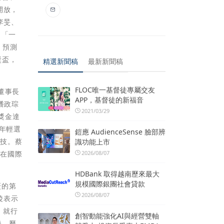
開放，
、李旻、
，「一
，預測
獎盃，
精選新聞稿
最新新聞稿
FLOC唯一基督徒專屬交友
董事長
APP，基督徒的新福音
潘政琮
2021/03/29
獎金達
年輕選
鎧應 AudienceSense 臉部辨
球技。蔡
識功能上市
2026/08/07
，在國際
HDBank 取得越南歷來最大
規模國際銀團社會貸款
盃的第
2026/08/07
淩表示
』就行
創智動能強化AI與經營雙軸
後，歷