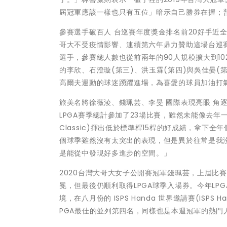
屆冠軍應該一樣也只有五位」暗示自己勝券在握；普洛
參賽選手破百人 台巡賽年度獎金排名前20好手近全
哥大不受疫情影響、連續第六年鼎力贊助這場台巡
選手，參賽總人數也從前兩年的90人規模擴大到10
的李欣、石澄璇(第三)、洪玉霖(第四)與吳佳晏
高爾夫運動的球迷踴躍進場，為喜愛的球員加油打
旅美名將徐薇淩、錢珮芸、李旻 國際表現亮眼 角逐
LPGA賽季總計參加了23場比賽，雖然未能像去年一樣
Classic)揮出低於標準桿15桿的好成績，拿
個球季雖然沒有太突出的表現，但是異於往常是我
是能從中發現好多進步的空間。」
2020台灣大哥大女子公開賽冠軍錢珮芸，上屆比賽
冕，但最後仍順利取得LPGA球季入場券。今年L
境，在八月份的 ISPS Handa 世界邀請賽(ISPS H
PGA最佳的並列第四名，同樣也是本週冠軍的熱門