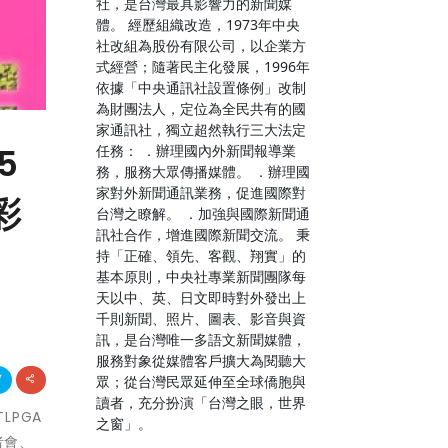
社，是台灣最具影響力的新聞媒
體。 經歷組織改造，1973年中央
社改組為股份有限公司，以企業方
式經營；隨著民主化發展，1996年
依據「中央通訊社設置條例」改制
為財團法人，定位為全民共有的國
家通訊社，獨立超然執行三大法定
任務： ．辦理國內外新聞報導業
5
務，服務大眾傳播媒體。 ．辦理國
家對外新聞通訊業務，促進國際對
彩
台灣之瞭解。 ．加強與國際新聞通
訊社合作，增進國際新聞交流。 秉
持「正確、領先、客觀、翔實」的
基本原則，中央社專業新聞團隊每
天以中、英、日文即時對外發出上
千則新聞、照片、圖表、影音與資
訊，是台灣唯一多語文新聞媒體，
服務對象從媒體客戶擴大為閱聽大
眾；從台灣民眾延伸至全球僑胞與
讀者，充分扮演「台灣之眼，世界
LPGA
之窗」。
者會、