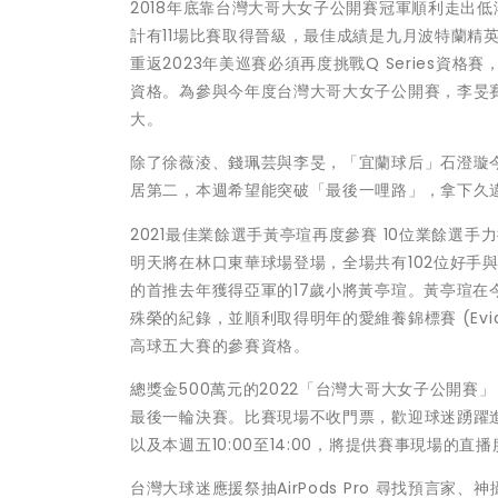
2018年底靠台灣大哥大女子公開賽冠軍順利走出低
計有11場比賽取得晉級，最佳成績是九月波特蘭精英賽(
重返2023年美巡賽必須再度挑戰Q Series
資格。為參與今年度台灣大哥大女子公開賽，李旻
大。
除了徐薇淩、錢珮芸與李旻，「宜蘭球后」石澄璇
居第二，本週希望能突破「最後一哩路」，拿下久
2021最佳業餘選手黃亭瑄再度參賽 10位業餘選
明天將在林口東華球場登場，全場共有102位好手
的首推去年獲得亞軍的17歲小將黃亭瑄。黃亭瑄
殊榮的紀錄，並順利取得明年的愛維養錦標賽 (Evian C
高球五大賽的參賽資格。
總獎金500萬元的2022「台灣大哥大女子公開
最後一輪決賽。比賽現場不收門票，歡迎球迷踴躍進場觀
以及本週五10:00至14:00，將提供賽事現場的直
台灣大球迷應援祭抽AirPods Pro 尋找預