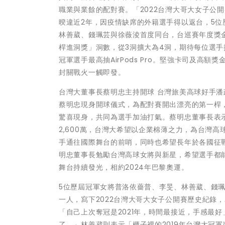
職業與業餘的配對賽。「2022台灣大哥大女子公
暌違近2年，因疫情缺席的外籍選手得以返台，5位歷屆冠軍
林善葳、錢珮芸與徐薇淩首度同台，台巡賽年度獎金
桿進洞獎」洞數，從3洞擴大為4洞，期待每位選
冠軍選手最高抽AirPods Pro。堅強卡司及高
封關戰火一觸即發。
台灣大董事長蔡明忠主持開球 台灣旅美高球好手潘
蔡明忠現身開球儀式，為配對賽開出漂亮的第一桿，
驚喜現身，共同為選手加油打氣。蔡明忠董事長表
2,600萬，台灣大希望以企業棉薄之力，為台灣
手通往國際舞台的前哨，同時也希望長年於各國征
明忠董事長勉勵台灣高球女將與新星，希望選手都
舞台持續發光，相約2024年巴黎奧運。
5位歷屆冠軍女將普洛依薔普、李旻、林善葳、錢
一人，寫下2022台灣大哥大女子公開賽歷史紀錄
「自己上次奪冠是2021年，時間最接近，手感最
了。」林善葳則表示「櫃子裡的2019年台灣大冠