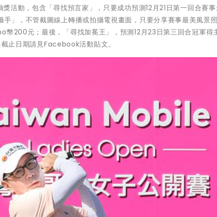
合抽獎活動，包含「尋找預言家」，只要成功預測12月21日第一回合賽
神攝手」，不管截圖線上轉播或拍攝電視畫面，只要分享賽事最美風景
o幣200元；最後，「尋找加冕王」，預測12月23日第三回合冠軍得
與截止日期請見Facebook活動貼文。