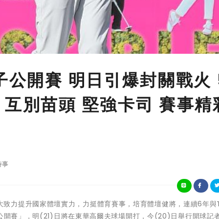
子公開賽 明日引爆封關戰火 
 互別苗頭 堅強卡司 賽事精
時事
台灣大哥大致力提升國家體壇實力，力挺體育賽事，培育體壇健將，連續6年與T
公開賽」，明(21)日將在東華高爾夫球場開打，今(20)日舉行開球記