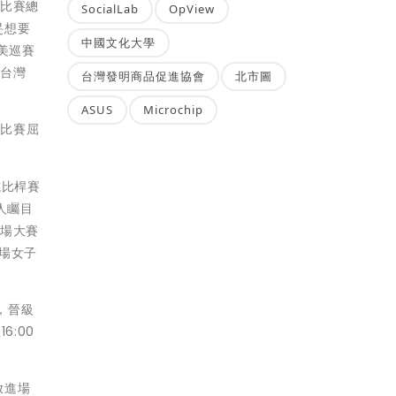
場比賽總
SocialLab
OpView
旻想要
中國文化大學
美巡賽
家台灣
台灣發明商品促進協會
北市圖
ASUS
Microchip
場比賽屈
式比桿賽
人矚目
此場大賽
兩場女子
，晉級
6:00
放進場