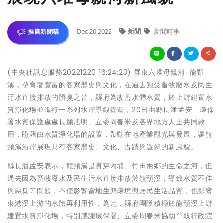
Dec 20,2022
新聞
新聞時事
推廣新聞稿
(中央社訊息服務20221220 16:24:23) 屏東六堆母親河-龍頸
溪，孕育著豐富的客家歷史與文化，在過去飽受畜牧廢水及民生
汙水直接排放的髒臭之苦，縣府為改善水體水質，於上游建置水
質淨化場並進行一系列水岸景觀營造，20日由縣長潘孟安、環保
署水質保護處處長顏旭明、立委周春米及各界地方人士共同啟
用，盼藉由水質淨化場的設置，帶動在地產業觀光與發展，讓龍
頸溪沿岸展現具有客家歷史、文化、古蹟與遊憩的新風貌。
縣長潘孟安表示，龍頸溪是貫穿內埔、竹田兩鄉的生命之河，但
過去因為畜牧廢水及民生污水直接排放於龍頸溪，導致水質不佳
與惡臭等問題，不僅影響當地生態環境與居民生活品質，也影響
東港溪上游的水體再利用性，為此，縣府團隊積極於龍頸溪上游
建置水質淨化場，特別感謝環保署、立委周春米協助爭取行政院