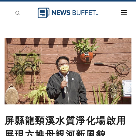
回到首頁
新聞稿分類
登入
刊登
屏縣龍頸溪水質淨化場啟用
展現六堆母親河新風貌