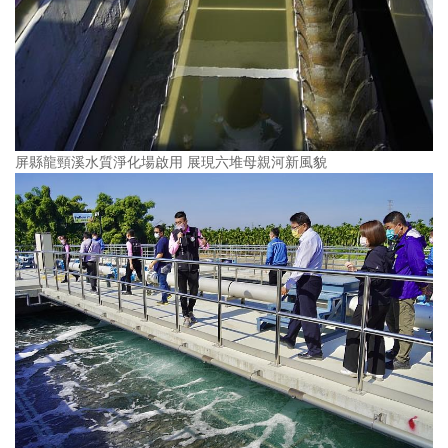
屏縣龍頸溪水質淨化場啟用 展現六堆母親河新風貌