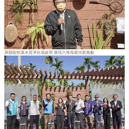
屏縣龍頸溪水質淨化場啟用 展現六堆母親河新風貌