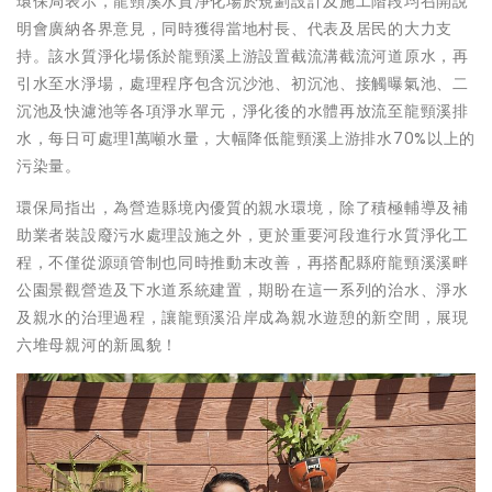
環保局表示，龍頸溪水質淨化場於規劃設計及施工階段均召開說
明會廣納各界意見，同時獲得當地村長、代表及居民的大力支
持。該水質淨化場係於龍頸溪上游設置截流溝截流河道原水，再
引水至水淨場，處理程序包含沉沙池、初沉池、接觸曝氣池、二
沉池及快濾池等各項淨水單元，淨化後的水體再放流至龍頸溪排
水，每日可處理1萬噸水量，大幅降低龍頸溪上游排水70%以上的
污染量。
環保局指出，為營造縣境內優質的親水環境，除了積極輔導及補
助業者裝設廢污水處理設施之外，更於重要河段進行水質淨化工
程，不僅從源頭管制也同時推動末改善，再搭配縣府龍頸溪溪畔
公園景觀營造及下水道系統建置，期盼在這一系列的治水、淨水
及親水的治理過程，讓龍頸溪沿岸成為親水遊憩的新空間，展現
六堆母親河的新風貌！