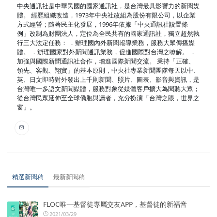
中央通訊社是中華民國的國家通訊社，是台灣最具影響力的新聞媒
體。 經歷組織改造，1973年中央社改組為股份有限公司，以企業
方式經營；隨著民主化發展，1996年依據「中央通訊社設置條
例」改制為財團法人，定位為全民共有的國家通訊社，獨立超然執
行三大法定任務： ．辦理國內外新聞報導業務，服務大眾傳播媒
體。 ．辦理國家對外新聞通訊業務，促進國際對台灣之瞭解。 ．
加強與國際新聞通訊社合作，增進國際新聞交流。 秉持「正確、
領先、客觀、翔實」的基本原則，中央社專業新聞團隊每天以中、
英、日文即時對外發出上千則新聞、照片、圖表、影音與資訊，是
台灣唯一多語文新聞媒體，服務對象從媒體客戶擴大為閱聽大眾；
從台灣民眾延伸至全球僑胞與讀者，充分扮演「台灣之眼，世界之
窗」。
精選新聞稿
最新新聞稿
FLOC唯一基督徒專屬交友APP，基督徒的新福音
2021/03/29