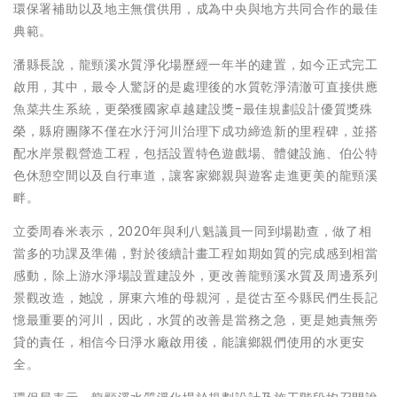
環保署補助以及地主無償供用，成為中央與地方共同合作的最佳
典範。
潘縣長說，龍頸溪水質淨化場歷經一年半的建置，如今正式完工
啟用，其中，最令人驚訝的是處理後的水質乾淨清澈可直接供應
魚菜共生系統，更榮獲國家卓越建設獎-最佳規劃設計優質獎殊
榮，縣府團隊不僅在水汙河川治理下成功締造新的里程碑，並搭
配水岸景觀營造工程，包括設置特色遊戲場、體健設施、伯公特
色休憩空間以及自行車道，讓客家鄉親與遊客走進更美的龍頸溪
畔。
立委周春米表示，2020年與利八魁議員一同到場勘查，做了相
當多的功課及準備，對於後續計畫工程如期如質的完成感到相當
感動，除上游水淨場設置建設外，更改善龍頸溪水質及周邊系列
景觀改造，她說，屏東六堆的母親河，是從古至今縣民們生長記
憶最重要的河川，因此，水質的改善是當務之急，更是她責無旁
貸的責任，相信今日淨水廠啟用後，能讓鄉親們使用的水更安
全。