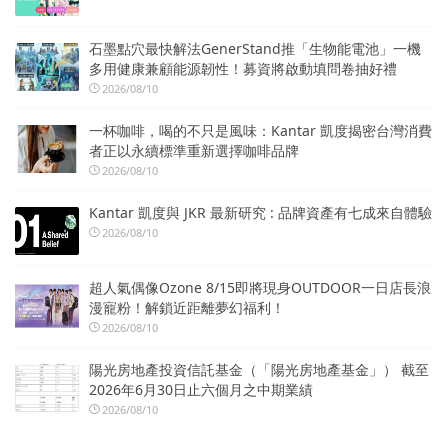
石墨點穴最快解法GenerStand推「生物能電池」一機
多用健康兼顧能源韌性！募資將啟動填問卷抽好禮
2026/08/10
一杯咖啡，喝的不只是風味：Kantar 凱度揭密台灣消費
者正以永續標準重新選擇咖啡品牌
2026/08/10
Kantar 凱度與 JKR 最新研究 : 品牌資產有七成來自體驗
2026/08/10
超人氣偶像Ozone 8/15即將現身OUTDOOR一日店長浪
漫寵粉！解鎖近距離夢幻福利！
2026/08/10
陽光房地產投資信託基金（「陽光房地產基金」） 截至
2026年6月30日止六個月之中期業績
2026/08/10