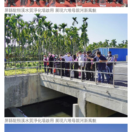
屏縣龍頸溪水質淨化場啟用 展現六堆母親河新風貌
屏縣龍頸溪水質淨化場啟用 展現六堆母親河新風貌