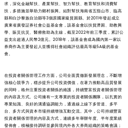
求，深化金融幫扶、產業幫扶、智力幫扶、教育幫扶和消費幫
扶，多措施並舉助力鄉村振興。結對幫扶海南省五指山市、臨高
縣和白沙黎族自治縣等3個原國家級貧困縣。於2011年發起成立
廣東省廣發証券社會公益基金會，該基金會以扶貧濟困、助教興
學、賑災抗災、醫療救助為主線，截至2022年前三季度，累計公
益支出超過人民幣2億元。2018年，該基金會成為國內第一家以
券商作為主要發起人並獲得社會組織評估最高等級5A級的基金
會。
在投資者關係管理工作方面，公司全面貫徹新發展理念，不斷增
強核心競爭力，穩步提升公司投資價值，在著力推動高品質發展
的同時，格外注重投資者關係的維護，持續豐富投資者關係管理
的內容及方式。公司擁有一支專業的投資者關係團隊，以扎實的
專業知識、良好的溝通協調能力，通過線上線下多管道、多平
台、多方式與資本市場持續增強互動交流。其中，公司持續豐富
投資者關係管理的內容及方式，連續多年舉辦年度、半年度業績
發佈會，積極接待調研並參與境內外各大券商組織的策略會議；