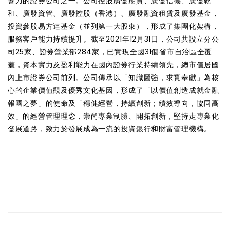
響力的證券公司之一。公司控股廣發期貨、廣發信德、廣發乾
和、廣發資管、廣發控股（香港）、廣發融資租賃及廣發基金，
投資參股易方達基金（並列第一大股東），形成了集團化架構，
服務客戶能力持續提升。截至2021年12月31日，公司共設立分公
司25家、證券營業部284家，已實現全國31個省市自治區全覆
蓋，資本實力及盈利能力在國內證券行業持續領先，總市值居國
內上市證券公司前列。公司傳承以「知識圖強，求實奉獻」為核
心的企業價值觀及優秀文化基因，形成了「以價值創造成就金融
報國之夢」的使命及「穩健經營，持續創新；績效導向，協同高
效」的經營管理理念，崇尚專業制勝、開拓創新，堅持走專業化
發展道路，致力於發展成為一流的投資銀行和財富管理機構。