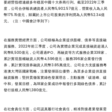
要經營指標連續多年穩居中國十大券商行列。截至2022年三季
度，公司合併報表總資產人民幣5,902.57億元，營業收入為人民
幣175.15億元，歸屬於上市公司股東的淨利潤為人民幣52.34億
元。（注：中國會計準則下）
在服務實體經濟方面，公司積極為企業提供股權、債券等直接融
資服務。2022年前三季度，公司為實體企業完成直接融資超過人
民幣8,500億元，公司通過IPO、再融資等方式服務企業338家，
累計實現股權融資人民幣4,596億元；服務396家企業發行債
券，累計實現債券融資人民幣3.85萬億元。公司全力支援服務粵
港澳大灣區國家戰略，注重發揮區位優勢，為眾多企業提供直接
融資服務；堅持貫徹落實綠色發展理念，主動服務「碳達峰、碳
中和」發展目標，為18家企業成功申報發行多期綠色債券，累計
發行規模人民幣1,380億元。
在社會責任方面，公司認真履行社會責任，精准對接產業發展需