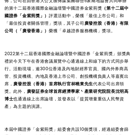
佈，公司在由香港大公文匯傳媒集團聯合5家兩地協會共同舉辦
的第十二屆香港國際金融論壇暨中國證券金紫荊獎
（第十二屆中
國證券「金紫荊獎」）
評選活動中，榮獲「最佳上市公司」和
「最佳投資者關係管理」獎項，其子公司
廣發控股（香港）有限
公司（「廣發香港」）
榮獲「卓越證券服務機構」獎項。
2022第十二屆香港國際金融論壇暨中國證券「金紫荊獎」頒獎典
禮於今天下午在香港會議展覽中心通過線上和線下的方式同步舉
行。活動現場，逾300位香港及內地財經界官員、國內外券商高
管、投資機構、內地及香港上市公司、創投機構負責人等嘉賓出
席，
廣發控股（香港）首席執行官林曉東先生
代表公司出席領
獎。此外，
廣發証券全球首席經濟學家丶產業研究院院長沈明高
博士
也通過線上出席論壇，並發表以「提質增量重估人民幣資
產」為主題的演講。
本屆中國證券「金紫荊獎」組委會共設10個獎項，經過組委會篩