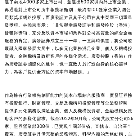
選了兩地4000多家上市公司，並選出500家境內外上市企業，
再通過對上市公司所申報獎項甄別，最終有100餘家企業入圍公
司類獎項網絡投票，而廣發証券及其子公司在其中榮膺三項重量
級獎項。林曉東表示：「非常榮幸廣發証券和廣發控股（香港）
皆獲得獎項，充分反映資本市場和業界對公司高質量的綜合金融
服務的肯定。廣發証券成立三十一年，一直與時俱進，將公司發
展融入國家發展大局中，以多元化業務滿足企業、個人及機構投
資者、金融機構及政府客戶的多樣化需求。廣發控股（香港）作
為廣發証券國際化的延伸，也一直致力於打造自身的核心競爭
力，為客戶提供全方位的資本市場服務。」
作為擁有行業領先創新能力的資本市場綜合服務商，廣發証券擁
有投資銀行、財富管理、交易及機構和投資管理等全業務牌照，
提供多元化業務以滿足企業、個人及機構投資者、金融機構及政
府客戶的多樣化需求。截至2022年9月底，公司共設立分公司25
家、證券營業部308個，已實現全國31個省、直轄市、自治區全
覆蓋。廣發証券具備完整的業務體系、科學均衡的業務結構，主