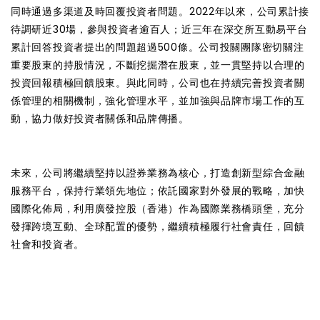
同時通過多渠道及時回覆投資者問題。2022年以來，公司累計接
待調研近30場，參與投資者逾百人；近三年在深交所互動易平台
累計回答投資者提出的問題超過500條。公司投關團隊密切關注
重要股東的持股情況，不斷挖掘潛在股東，並一貫堅持以合理的
投資回報積極回饋股東。與此同時，公司也在持續完善投資者關
係管理的相關機制，強化管理水平，並加強與品牌市場工作的互
動，協力做好投資者關係和品牌傳播。
未來，公司將繼續堅持以證券業務為核心，打造創新型綜合金融
服務平台，保持行業領先地位；依託國家對外發展的戰略，加快
國際化佈局，利用廣發控股（香港）作為國際業務橋頭堡，充分
發揮跨境互動、全球配置的優勢，繼續積極履行社會責任，回饋
社會和投資者。