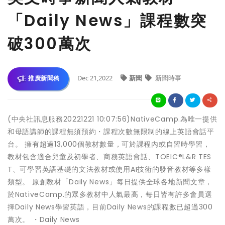
「Daily News」課程數突
破300萬次
Dec 21,2022
新聞
新聞時事
推廣新聞稿
(中央社訊息服務20221221 10:07:56)NativeCamp.為唯一提供
和母語講師的課程無須預約・課程次數無限制的線上英語會話平
台。 擁有超過13,000個教材數量，可於課程內或自習時學習，
教材包含適合兒童及初學者、商務英語會話、TOEIC®L&R TES
T、可學習英語基礎的文法教材或使用AI技術的發音教材等多樣
類型。 原創教材「Daily News」每日提供全球各地新聞文章，
於NativeCamp.的眾多教材中人氣最高，每日皆有許多會員選
擇Daily News學習英語，目前Daily News的課程數已超過300
萬次。 ・Daily News