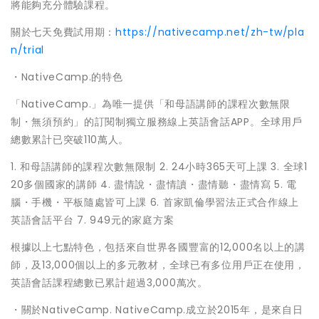
將能夠充分體驗課程。
關於七天免費試用期：
https://nativecamp.net/zh-tw/pla
n/trial
・NativeCamp.的特色
「NativeCamp.」為唯一提供「和母語講師的課程次數無限
制・無須預約」的訂閱制獨立服務線上英語會話APP。全球用戶
總數累計已突破110萬人。
1. 和母語講師的課程次數無限制 2. 24小時365天可上課 3. 全球1
20多個國家的講師 4. 盡情說・盡情讀・盡情聽・盡情寫 5. 電
腦・手機・平板隨處皆可上課 6. 首家凱倫學習法正式合作線上
英語會話平台 7. 949元的家庭方案
根據以上七點特色，包括來自世界各國豐富的12,000名以上的講
師，及13,000個以上的多元教材，全球已有多位用戶正在使用，
英語會話課程總數已累計超過3,000萬次。
・關於NativeCamp. NativeCamp.成立於2015年，是來自日