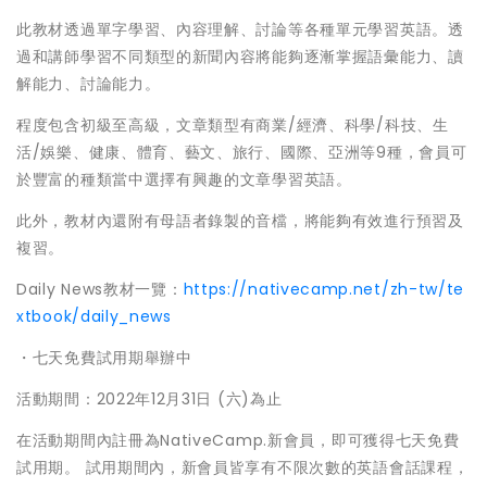
此教材透過單字學習、內容理解、討論等各種單元學習英語。透
過和講師學習不同類型的新聞內容將能夠逐漸掌握語彙能力、讀
解能力、討論能力。
程度包含初級至高級，文章類型有商業/經濟、科學/科技、生
活/娛樂、健康、體育、藝文、旅行、國際、亞洲等9種，會員可
於豐富的種類當中選擇有興趣的文章學習英語。
此外，教材內還附有母語者錄製的音檔，將能夠有效進行預習及
複習。
Daily News教材一覽：
https://nativecamp.net/zh-tw/te
xtbook/daily_news
・七天免費試用期舉辦中
活動期間：2022年12月31日 (六)為止
在活動期間內註冊為NativeCamp.新會員，即可獲得七天免費
試用期。 試用期間內，新會員皆享有不限次數的英語會話課程，