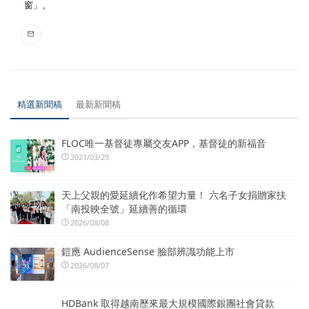
窗」。
精選新聞稿
最新新聞稿
FLOC唯一基督徒專屬交友APP，基督徒的新福音
2021/03/29
天上父親的愛延續化作希望力量！ 六名子女捐贈家扶
「南投映全號」延續善的循環
2026/08/08
鎧應 AudienceSense 臉部辨識功能上市
2026/08/07
HDBank 取得越南歷來最大規模國際銀團社會貸款