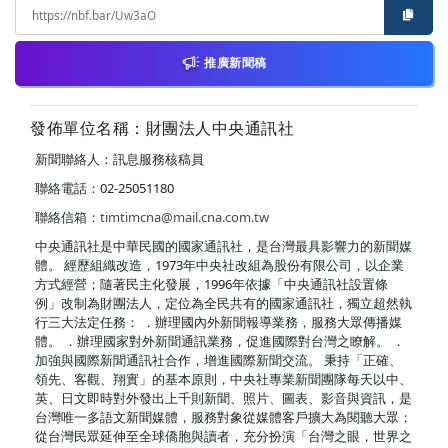
推廣新聞稿
發佈單位名稱：財團法人中央通訊社
新聞聯絡人：訊息服務核稿員
聯絡電話：02-25051180
聯絡信箱：
timtimcna@mail.cna.com.tw
中央通訊社是中華民國的國家通訊社，是台灣最具影響力的新聞媒
體。 經歷組織改造，1973年中央社改組為股份有限公司，以企業
方式經營；隨著民主化發展，1996年依據「中央通訊社設置條
例」改制為財團法人，定位為全民共有的國家通訊社，獨立超然執
行三大法定任務： ．辦理國內外新聞報導業務，服務大眾傳播媒
體。 ．辦理國家對外新聞通訊業務，促進國際對台灣之瞭解。 ．
加強與國際新聞通訊社合作，增進國際新聞交流。 秉持「正確、
領先、客觀、翔實」的基本原則，中央社專業新聞團隊每天以中、
英、日文即時對外發出上千則新聞、照片、圖表、影音與資訊，是
台灣唯一多語文新聞媒體，服務對象從媒體客戶擴大為閱聽大眾；
從台灣民眾延伸至全球僑胞與讀者，充分扮演「台灣之眼，世界之