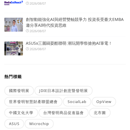
2026/08/07
創智動能強化AI與經營雙軸競爭力 投資長受臺大EMBA
邀分享AI時代投資思維
2026/08/07
ASUSx三麗鷗耍酷聯萌 潮玩開學祭搶抱AI筆電！
2026/08/07
熱門標籤
國際發明展
JDIE日本設計創意暨發明展
世界發明智慧財產聯盟總會
SocialLab
OpView
中國文化大學
台灣發明商品促進協會
北市圖
ASUS
Microchip