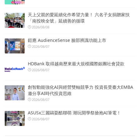
天上父親的愛延續化作希望力量！ 六名子女捐贈家扶
「南投映全號」延續善的循環
2026/08/08
鎧應 AudienceSense 臉部辨識功能上市
2026/08/07
HDBank 取得越南歷來最大規模國際銀團社會貸款
2026/08/07
創智動能強化AI與經營雙軸競爭力 投資長受臺大EMBA
邀分享AI時代投資思維
2026/08/07
ASUSx三麗鷗耍酷聯萌 潮玩開學祭搶抱AI筆電！
2026/08/07