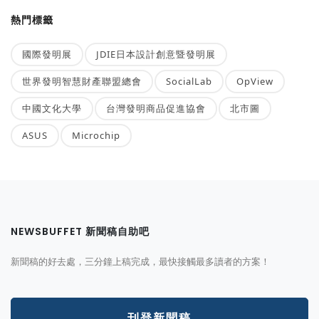
熱門標籤
國際發明展
JDIE日本設計創意暨發明展
世界發明智慧財產聯盟總會
SocialLab
OpView
中國文化大學
台灣發明商品促進協會
北市圖
ASUS
Microchip
NEWSBUFFET 新聞稿自助吧
新聞稿的好去處，三分鐘上稿完成，最快接觸最多讀者的方案！
刊登新聞稿