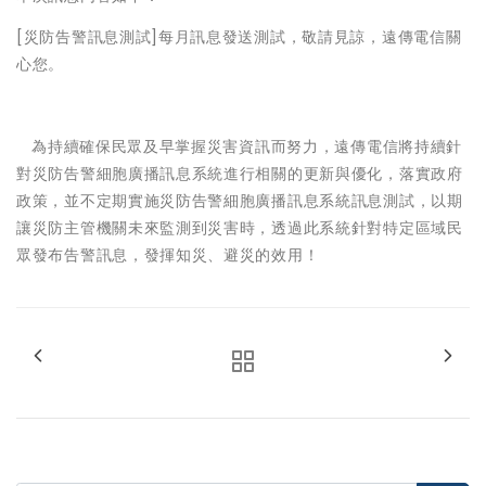
[災防告警訊息測試]每月訊息發送測試，敬請見諒，遠傳電信關
心您。
為持續確保民眾及早掌握災害資訊而努力，遠傳電信將持續針
對災防告警細胞廣播訊息系統進行相關的更新與優化，落實政府
政策，並不定期實施災防告警細胞廣播訊息系統訊息測試，以期
讓災防主管機關未來監測到災害時，透過此系統針對特定區域民
眾發布告警訊息，發揮知災、避災的效用！