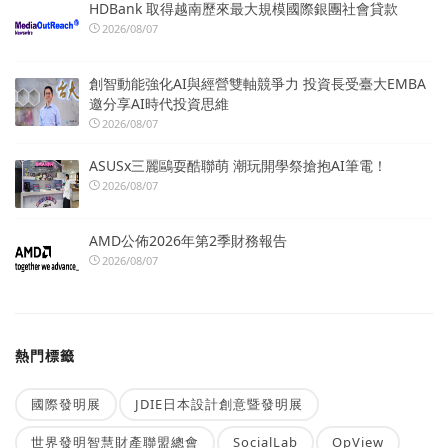
HDBank 取得越南歷來最大規模國際銀團社會貸款
2026/08/07
創智動能強化AI與經營雙軸競爭力 投資長受臺大EMBA
邀分享AI時代投資思維
2026/08/07
ASUSx三麗鷗耍酷聯萌 潮玩開學祭搶抱AI筆電！
2026/08/07
AMD公佈2026年第2季財務報告
2026/08/07
熱門標籤
國際發明展
JDIE日本設計創意暨發明展
世界發明智慧財產聯盟總會
SocialLab
OpView