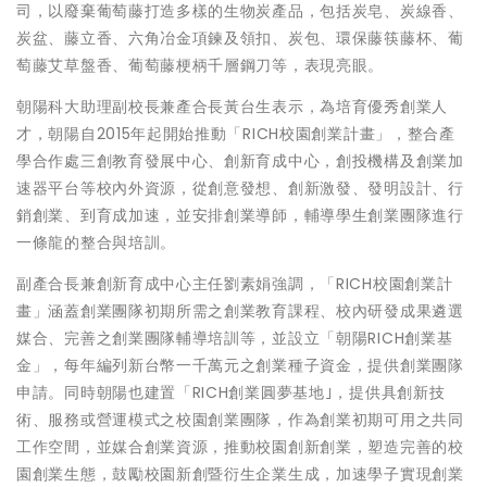
司，以廢棄葡萄藤打造多樣的生物炭產品，包括炭皂、炭線香、
炭盆、藤立香、六角冶金項鍊及領扣、炭包、環保藤筷藤杯、葡
萄藤艾草盤香、葡萄藤梗柄千層鋼刀等，表現亮眼。
朝陽科大助理副校長兼產合長黃台生表示，為培育優秀創業人
才，朝陽自2015年起開始推動「RICH校園創業計畫」，整合產
學合作處三創教育發展中心、創新育成中心，創投機構及創業加
速器平台等校內外資源，從創意發想、創新激發、發明設計、行
銷創業、到育成加速，並安排創業導師，輔導學生創業團隊進行
一條龍的整合與培訓。
副產合長兼創新育成中心主任劉素娟強調，「RICH校園創業計
畫」涵蓋創業團隊初期所需之創業教育課程、校內研發成果遴選
媒合、完善之創業團隊輔導培訓等，並設立「朝陽RICH創業基
金」，每年編列新台幣一千萬元之創業種子資金，提供創業團隊
申請。同時朝陽也建置「RICH創業圓夢基地｣，提供具創新技
術、服務或營運模式之校園創業團隊，作為創業初期可用之共同
工作空間，並媒合創業資源，推動校園創新創業，塑造完善的校
園創業生態，鼓勵校園新創暨衍生企業生成，加速學子實現創業