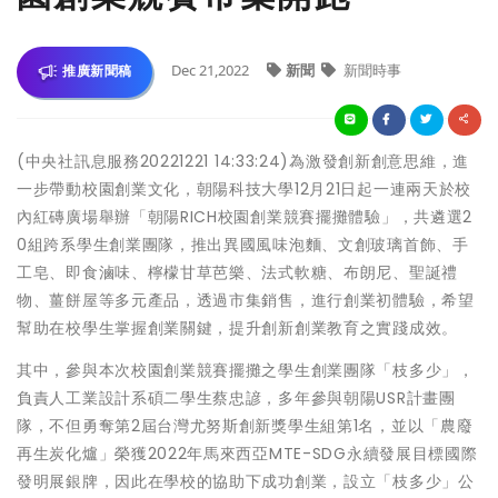
Dec 21,2022
新聞
新聞時事
推廣新聞稿
(中央社訊息服務20221221 14:33:24)為激發創新創意思維，進
一步帶動校園創業文化，朝陽科技大學12月21日起一連兩天於校
內紅磚廣場舉辦「朝陽RICH校園創業競賽擺攤體驗」，共遴選2
0組跨系學生創業團隊，推出異國風味泡麵、文創玻璃首飾、手
工皂、即食滷味、檸檬甘草芭樂、法式軟糖、布朗尼、聖誕禮
物、薑餅屋等多元產品，透過市集銷售，進行創業初體驗，希望
幫助在校學生掌握創業關鍵，提升創新創業教育之實踐成效。
其中，參與本次校園創業競賽擺攤之學生創業團隊「枝多少」，
負責人工業設計系碩二學生蔡忠諺，多年參與朝陽USR計畫團
隊，不但勇奪第2屆台灣尤努斯創新獎學生組第1名，並以「農廢
再生炭化爐」榮獲2022年馬來西亞MTE-SDG永續發展目標國際
發明展銀牌，因此在學校的協助下成功創業，設立「枝多少」公