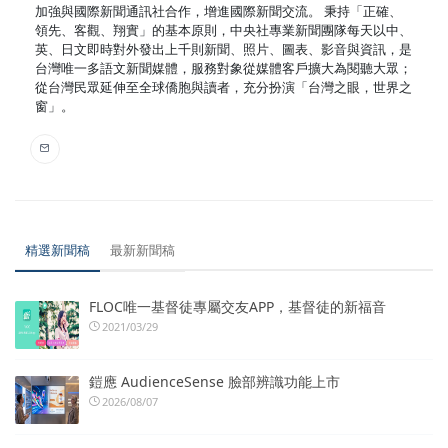
加強與國際新聞通訊社合作，增進國際新聞交流。 秉持「正確、
領先、客觀、翔實」的基本原則，中央社專業新聞團隊每天以中、
英、日文即時對外發出上千則新聞、照片、圖表、影音與資訊，是
台灣唯一多語文新聞媒體，服務對象從媒體客戶擴大為閱聽大眾；
從台灣民眾延伸至全球僑胞與讀者，充分扮演「台灣之眼，世界之
窗」。
精選新聞稿
最新新聞稿
FLOC唯一基督徒專屬交友APP，基督徒的新福音
2021/03/29
鎧應 AudienceSense 臉部辨識功能上市
2026/08/07