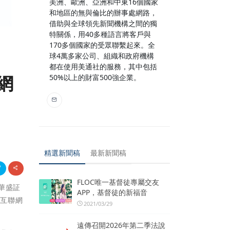
美洲、歐洲、亞洲和中東16個國家
和地區的無與倫比的辦事處網路，
借助與全球領先新聞機構之間的獨
特關係，用40多種語言將客戶與
170多個國家的受眾聯繫起來。全
球4萬多家公司、組織和政府機構
都在使用美通社的服務，其中包括
網
50%以上的財富500強企業。
精選新聞稿
最新新聞稿
FLOC唯一基督徒專屬交友
華盛証
APP，基督徒的新福音
及互聯網
2021/03/29
遠傳召開2026年第二季法說