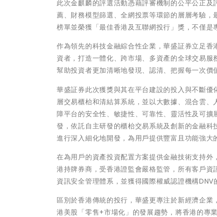
此次金麒麟的評選活動憑藉評審機制的公平公正及
薦、財務模型篩選、全網投票等環節的層層考驗，最
榜單並榮獲「最佳香港及互聯網投行」獎，不僅是
作為領先的科技金融綜合性企業，華盛証券立足香
資者，打造一體化、跨市場、多資產的全球交易服
幫助投資者更加清晰地發現、認清、把握每一次價
華盛証券此次獲獎與其在平台建設的投入與不斷優
層交易櫃枱和清結算系統，並以大數據、混合雲、
障平台的安全性、敏捷性、可靠性、靈活性及可擴
發，依託自主研發的櫃枱交易系統及創新的金融科
進行深入細化地開發，為用戶提供豐富且功能強大
在為用戶的資產投資配置方案提供金融技術支持外
港持牌券商，受香港證監會嚴格監管，所有客戶資
資訊安全管理體系，並獲得國際權威認證機構DNV
區別於香港傳統的投行，華盛更專注於新經濟企業，
港美股「零售+市場化」的發展趨勢，將香港的專