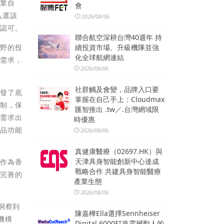
企業自
會
入選該
2026/08/06
同認可。
聯合航空深耕台灣40週年 持
續投資市場、升級機隊並強
視野的投
化全球航網連結
資需求，
2026/08/06
社群觸及會變，品牌入口要
研發了底
掌握在自己手上：Cloudmax
控制，保
匯智推出 .tw／.台灣網域限
的需求出
時優惠
產品功能
2026/08/06
真健康醫療（02697.HK）與
天津具身智能創新中心達成
券作為香
戰略合作 共建具身智能醫療
有完善的
產業生態
2026/08/06
洞察到
陳嘉樺Ella選擇Sennheiser
機構
Digital 6000打造震撼動人的