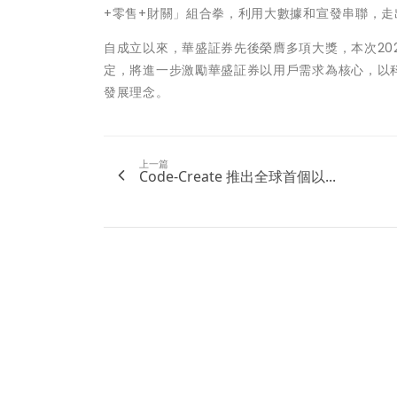
+零售+財關」組合拳，利用大數據和宣發串聯，
自成立以來，華盛証券先後榮膺多項大獎，本次20
定，將進一步激勵華盛証券以用戶需求為核心，以
發展理念。
上一篇
Code-Create 推出全球首個以...