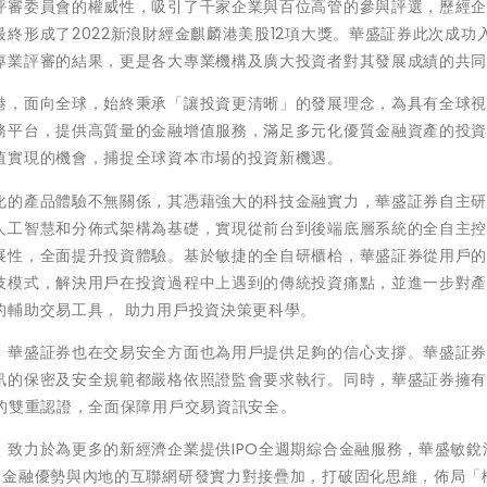
評審委員會的權威性，吸引了千家企業與百位高管的參與評選，歷經
終形成了2022新浪財經金麒麟港美股12項大獎。華盛証券此次成功
專業評審的結果，更是各大專業機構及廣大投資者對其發展成績的共
港，面向全球，始終秉承「讓投資更清晰」的發展理念，為具有全球
務平台，提供高質量的金融增值服務，滿足多元化優質金融資產的投
值實現的機會，捕捉全球資本市場的投資新機遇。
化的產品體驗不無關係，其憑藉強大的科技金融實力，華盛証券自主
人工智慧和分佈式架構為基礎，實現從前台到後端底層系統的全自主
展性，全面提升投資體驗。基於敏捷的全自研櫃枱，華盛証券從用戶
技模式，解決用戶在投資過程中上遇到的傳統投資痛點，並進一步對
的輔助交易工具， 助力用戶投資決策更科學。
，華盛証券也在交易安全方面也為用戶提供足夠的信心支撐。華盛証
訊的保密及安全規範都嚴格依照證監會要求執行。同時，華盛証券擁
的雙重認證，全面保障用戶交易資訊安全。
致力於為更多的新經濟企業提供IPO全週期綜合金融服務，華盛敏銳
業金融優勢與內地的互聯網研發實力對接疊加，打破固化思維，佈局「