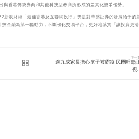
走出與香港傳統券商和其他科技型券商所形成的差異化競爭優勢。
22新浪財經「最佳香港及互聯網投行」獎是對華盛証券的發展給予的
科技金融為第一驅動力，不斷優化交易平台，更好地落實「讓投資更
下一
逾九成家長擔心孩子被霸凌 民團呼籲
視..