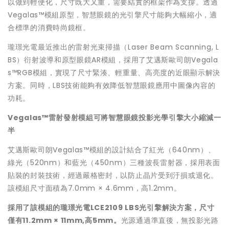
以做到輕便化，尺寸既大又重，需要結實的框架作為支撐。透過
Vegalas™模組原型，智慧眼鏡的光引擎尺寸能夠大幅縮小，適
合標準的消費時尚鏡框。
瓏璟光電最近推出的雷射光束掃描（Laser Beam Scanning, L
BS）衍射波導和原型眼鏡AR模組，採用了艾邁斯歐司朗Vegala
s™RGB模組，實現了尺寸緊湊、輕重量、高亮度的近眼顯示解決
方案。同時，LBS技術能夠有效降低智慧眼鏡應用中圖像內容的
功耗。
Vegalas™雷射發射模組可將智慧眼鏡投影光學引擎大小縮減一
半
艾邁斯歐司朗Vegalas™模組的設計結合了紅光（640nm）、
綠光（520nm）和藍光（450nm）三種波長雷射器，採用表面
貼裝的封裝技術，經過嚴格密封，以防止晶片受到汙損或退化。
該模組尺寸面積為7.0mm × 4.6mm，高1.2mm。
採用了該模組的瓏璟光電LCE2109 LBS光引擎解決方案，尺寸
僅有11.2mm × 11mm,高5mm。
光源通過準直後，無投影光路