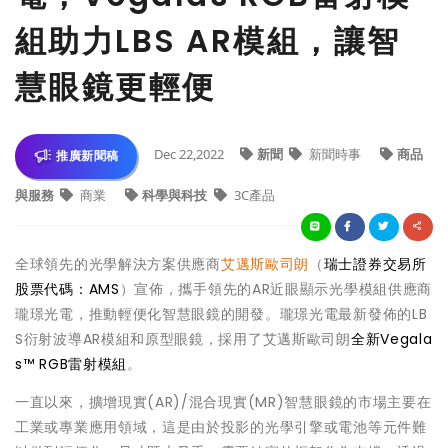
組助力LBS AR模組，讓智
慧眼鏡更輕便
Dec 22,2022
新聞
新聞時事
商品
推廣新聞稿
與服務
商業
科學與科技
3C產品
全球領先的光學解決方案供應商
艾邁斯歐司朗
（
瑞士證券交易所
股票代碼：AMS
）宣佈，攜手領先的AR近眼顯示光學模組供應商
瓏璟光電，推動輕便化智慧眼鏡的開發。瓏璟光電最新發佈的LB
S衍射波導AR模組和原型眼鏡，採用了艾邁斯歐司朗
全新Vegala
s™ RGB雷射模組
。
一直以來，擴增現實(AR)/混合現實(MR)智慧眼鏡的市場主要在
工業或專業應用領域，這是由於投影的光學引擎或電池等元件難