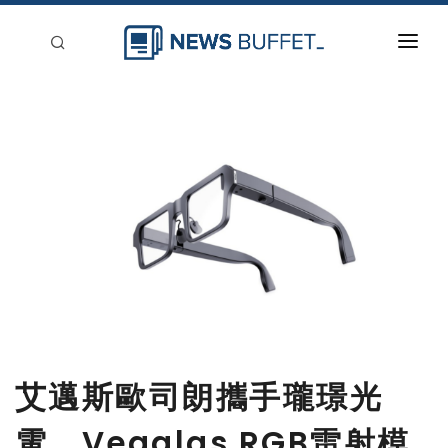
回到首頁
新聞稿分類
登入
刊登
艾邁斯歐司朗攜手瓏璟光
電，Vegalas RGB雷射模