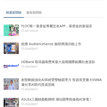
精選新聞稿
最新新聞稿
FLOC唯一基督徒專屬交友APP，基督徒的新福音
2021/03/29
鎧應 AudienceSense 臉部辨識功能上市
2026/08/07
HDBank 取得越南歷來最大規模國際銀團社會貸款
2026/08/07
創智動能強化AI與經營雙軸競爭力 投資長受臺大EMBA
邀分享AI時代投資思維
2026/08/07
ASUSx三麗鷗耍酷聯萌 潮玩開學祭搶抱AI筆電！
2026/08/07