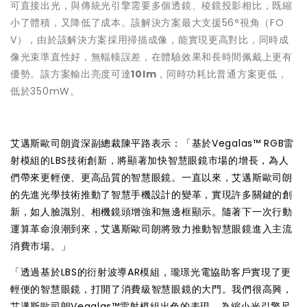
可直接出光，與傳統光引擎需要多個透鏡、稜鏡投影相比，既縮
小了體積，又降低了成本。該解決方案最大支援56°視角（FO
V），由於該解決方案採用掃描成像，能實現更高對比，同時成
像光束準直性好，無輻輳誤差，在體驗效果和長時間佩戴上更有
優勢。該方案輸出亮度可達
10lm
，同時功耗比普通方案更低，
低於350mW。
艾邁斯歐司朗資深副總裁陳平路表示：「基於Vegalas™ RGB雷
射模組的LBS技術創新，將顯著加快智慧眼鏡市場的增長，為人
們帶來更輕便、更高品質的智慧眼鏡。一直以來，艾邁斯歐司朗
的先進光學技術推動了智慧手機設計的變革，實現許多關鍵的創
新，如人臉識別、相機鏡頭增強和無邊框顯示。隨著下一次行動
運算革命浪潮到來，艾邁斯歐司朗將致力推動智慧眼鏡進入主流
消費市場。」
「透過基於LBS的衍射波導AR模組，瓏璟光電協助客戶實現了更
輕便的智慧眼鏡，打開了消費級智慧眼鏡的大門。我們很高興，
艾邁斯歐司朗Vegalas™雷射模組出色的表現，為縮小光引擎尺