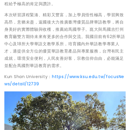
程給予極高的肯定與讚許。
本次研習課程緊湊、精彩又豐富，加上學員悟性極高，學習興致
高昂，意猶未盡，返國後大力推廣臺灣優質品牌華語教學，將自
身美好的實際體驗與收穫，推薦給馬國學子。崑大與馬國吉打州
教育廳雙方期待未來有更多的合作與交流。我國目前有62所華語
中心及18所大學華語文教學系所，培育國內外華語教學專業人
才，適提供全方位的優質華語教育產品與專業服務，台灣有民主
成就，環境安全便利，人民友善好客，宗教信仰自由，必能滿足
並配合馬國對華語教育的需求。
Kun Shan University：
https://www.ksu.edu.tw/focusNe
ws/detail/12739