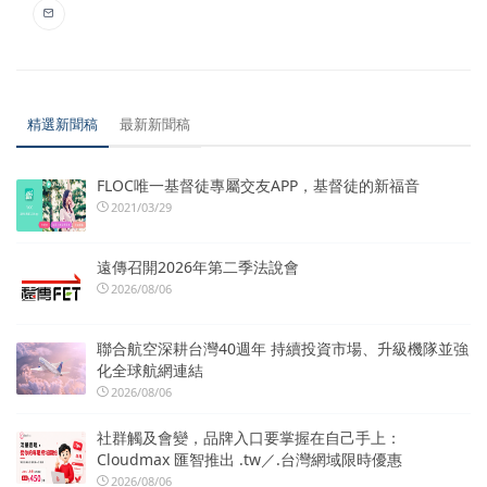
精選新聞稿
最新新聞稿
FLOC唯一基督徒專屬交友APP，基督徒的新福音
2021/03/29
遠傳召開2026年第二季法說會
2026/08/06
聯合航空深耕台灣40週年 持續投資市場、升級機隊並強
化全球航網連結
2026/08/06
社群觸及會變，品牌入口要掌握在自己手上：
Cloudmax 匯智推出 .tw／.台灣網域限時優惠
2026/08/06