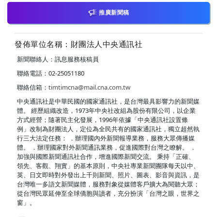
推廣新聞稿
發佈單位名稱：財團法人中央通訊社
新聞聯絡人：訊息服務核稿員
聯絡電話：02-25051180
聯絡信箱：
timtimcna@mail.cna.com.tw
中央通訊社是中華民國的國家通訊社，是台灣最具影響力的新聞媒
體。 經歷組織改造，1973年中央社改組為股份有限公司，以企業
方式經營；隨著民主化發展，1996年依據「中央通訊社設置條
例」改制為財團法人，定位為全民共有的國家通訊社，獨立超然執
行三大法定任務： ．辦理國內外新聞報導業務，服務大眾傳播媒
體。 ．辦理國家對外新聞通訊業務，促進國際對台灣之瞭解。 ．
加強與國際新聞通訊社合作，增進國際新聞交流。 秉持「正確、
領先、客觀、翔實」的基本原則，中央社專業新聞團隊每天以中、
英、日文即時對外發出上千則新聞、照片、圖表、影音與資訊，是
台灣唯一多語文新聞媒體，服務對象從媒體客戶擴大為閱聽大眾；
從台灣民眾延伸至全球僑胞與讀者，充分扮演「台灣之眼，世界之
窗」。