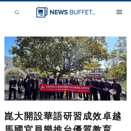
回到首頁
新聞稿分類
登入
刊登
崑大開設華語研習成效卓越
馬國官員樂推台優質教育