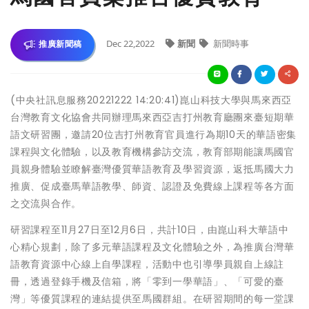
Dec 22,2022
新聞
新聞時事
推廣新聞稿
(中央社訊息服務20221222 14:20:41)崑山科技大學與馬來西亞
台灣教育文化協會共同辦理馬來西亞吉打州教育廳團來臺短期華
語文研習團，邀請20位吉打州教育官員進行為期10天的華語密集
課程與文化體驗，以及教育機構參訪交流，教育部期能讓馬國官
員親身體驗並瞭解臺灣優質華語教育及學習資源，返抵馬國大力
推廣、促成臺馬華語教學、師資、認證及免費線上課程等各方面
之交流與合作。
研習課程至11月27日至12月6日，共計10日，由崑山科大華語中
心精心規劃，除了多元華語課程及文化體驗之外，為推廣台灣華
語教育資源中心線上自學課程，活動中也引導學員親自上線註
冊，透過登錄手機及信箱，將「零到一學華語」、「可愛的臺
灣」等優質課程的連結提供至馬國群組。在研習期間的每一堂課