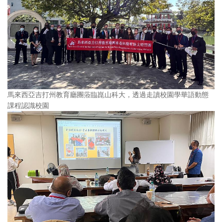
馬來西亞吉打州教育廳團蒞臨崑山科大，透過走讀校園學華語動態
課程認識校園