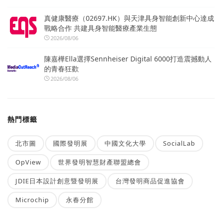
真健康醫療（02697.HK）與天津具身智能創新中心達成
戰略合作 共建具身智能醫療產業生態
2026/08/06
陳嘉樺Ella選擇Sennheiser Digital 6000打造震撼動人
的青春狂歡
2026/08/06
熱門標籤
北市圖
國際發明展
中國文化大學
SocialLab
OpView
世界發明智慧財產聯盟總會
JDIE日本設計創意暨發明展
台灣發明商品促進協會
Microchip
永春分館