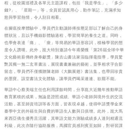
程，從校園巡禮及各單元主題課程，包括「我是學生」、「多少
錢?」、「星期一」等，全員皆認真用心，勤作筆記，充滿求知
慾與學習熱情，令人刮目相看。
在腳底按摩體驗中，學員們主動讓師傅按壓足部以了解自己的身
體狀況，且以手機錄影體驗過程，學習簡單的養生之道。同時，
也學會表達「痛」、「痠」等簡易的華語形容詞，積極學習的態
度令人讚嘆。此外，崑大特別邀請今年甫榮獲「第26屆全球中華
文化藝術薪傳終身奉獻獎」陳吉山書法家蒞臨揮毫指導，學員驚
艷其獨一無二玄草書法，展現書畫兼融的藝術，並爭相求字合影
留念，學員們不僅獲贈陳老師《大鵬展翅》書法集，也帶回珍貴
的墨寶。該堂書法文化體驗，讓學員們喝采連連、欲罷不能。
華語中心蔡美端主任也利用課餘時間，分享崑大近幾年推動華語
教育累積的成果，無論是證照成績、華語小老師與境外生的交流
活動，甚至師資培訓等各方面，皆表現卓越，使得申請獎學金來
臺學中文的外籍生與自費的華語生人數與日俱增。此外，崑大馬
來西亞僑生優秀且活躍，其華語文能力測驗成績多人達到精通流
利級，此次亦隨行協助服務，馬國官員感到賓至如歸，對研習課