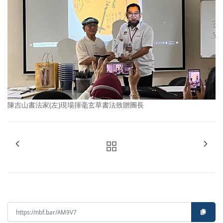
陳吉山書法家(左)現場揮毫玄草書法致贈團長