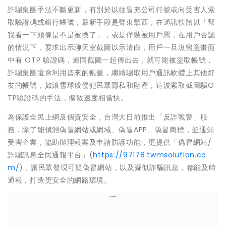
詐騙集團手法不斷更新，有別於以往冒充公司行號或向受害人索
取驗證碼或銀行帳號，最新手段是聲東擊西，在通訊軟體以「幫
我看一下頭像是不是被換了」，或是佯裝被用戶罵，在用戶否認
的情況下，要求出示聊天室截圖以示清白，用戶一旦沒留意畫面
中有 OTP 驗證碼，連同截圖一起傳出去，就可能被盜取帳號，
詐騙集團還會利用盜來的帳號，繼續騙取用戶通訊軟體上其他好
友的帳號，如滾雪球般侵犯民眾隱私和財產，這波索取截圖騙O
TP驗證碼的手法，擴散速度相當快。
為保護全民上網及個資安全，台灣大日前推出「反詐戰警」服
務，除了能偵測偽冒網站或網域、偽冒APP、偽冒商標，並通知
受害企業，協助辦理報案及申請防護功能，更提供「偽冒網站/
詐騙訊息全民通報平台」(
https://97178.twmsolution.co
m/
)，讓民眾發現可疑偽冒網站，以及疑似詐騙訊息，都能及時
通報，打造更安全的網路環境。