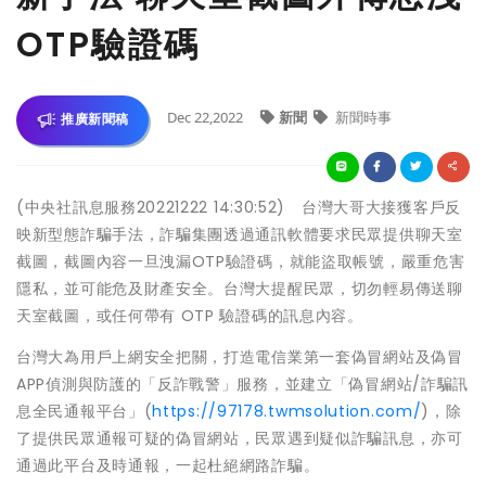
OTP驗證碼
Dec 22,2022
新聞
新聞時事
推廣新聞稿
(中央社訊息服務20221222 14:30:52) 台灣大哥大接獲客戶反
映新型態詐騙手法，詐騙集團透過通訊軟體要求民眾提供聊天室
截圖，截圖內容一旦洩漏OTP驗證碼，就能盜取帳號，嚴重危害
隱私，並可能危及財產安全。台灣大提醒民眾，切勿輕易傳送聊
天室截圖，或任何帶有 OTP 驗證碼的訊息內容。
台灣大為用戶上網安全把關，打造電信業第一套偽冒網站及偽冒
APP偵測與防護的「反詐戰警」服務，並建立「偽冒網站/詐騙訊
息全民通報平台」(
https://97178.twmsolution.com/
)，除
了提供民眾通報可疑的偽冒網站，民眾遇到疑似詐騙訊息，亦可
通過此平台及時通報，一起杜絕網路詐騙。