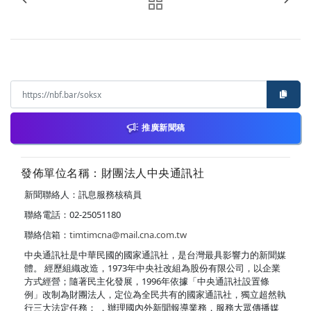
推廣新聞稿
發佈單位名稱：財團法人中央通訊社
新聞聯絡人：訊息服務核稿員
聯絡電話：02-25051180
聯絡信箱：
timtimcna@mail.cna.com.tw
中央通訊社是中華民國的國家通訊社，是台灣最具影響力的新聞媒
體。 經歷組織改造，1973年中央社改組為股份有限公司，以企業
方式經營；隨著民主化發展，1996年依據「中央通訊社設置條
例」改制為財團法人，定位為全民共有的國家通訊社，獨立超然執
行三大法定任務： ．辦理國內外新聞報導業務，服務大眾傳播媒