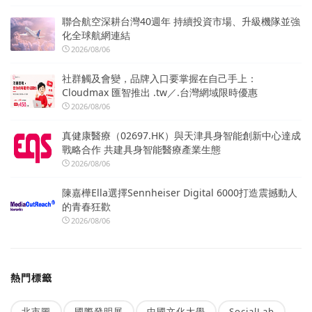
聯合航空深耕台灣40週年 持續投資市場、升級機隊並強
化全球航網連結
2026/08/06
社群觸及會變，品牌入口要掌握在自己手上：
Cloudmax 匯智推出 .tw／.台灣網域限時優惠
2026/08/06
真健康醫療（02697.HK）與天津具身智能創新中心達成
戰略合作 共建具身智能醫療產業生態
2026/08/06
陳嘉樺Ella選擇Sennheiser Digital 6000打造震撼動人
的青春狂歡
2026/08/06
熱門標籤
北市圖
國際發明展
中國文化大學
SocialLab