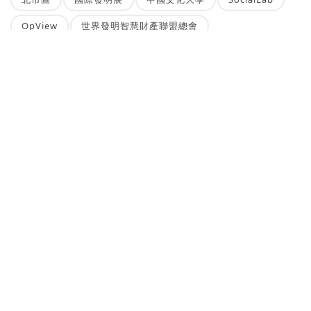
OpView
世界發明智慧財產聯盟總會
JDIE日本設計創意暨發明展
台灣發明商品促進協會
Microchip
永春分館
NEWSBUFFET 新聞稿自助吧
新聞稿的好去處，三分鐘上稿完成，最快接觸最多讀者的方案！
刊登新聞稿
立即購買新聞稿曝光