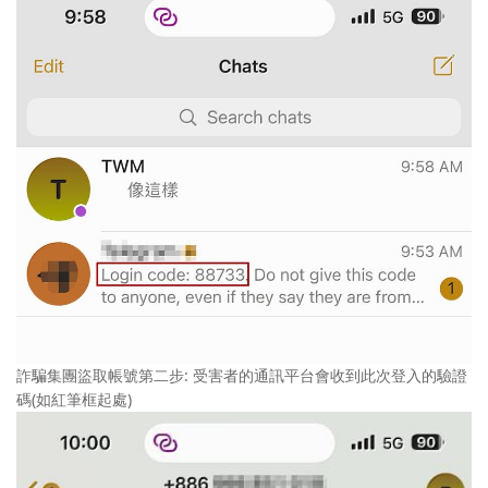
詐騙集團盜取帳號第二步: 受害者的通訊平台會收到此次登入的驗證
碼(如紅筆框起處)