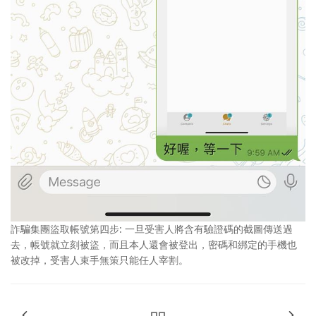
詐騙集團盜取帳號第四步: 一旦受害人將含有驗證碼的截圖傳送過
去，帳號就立刻被盜，而且本人還會被登出，密碼和綁定的手機也
被改掉，受害人束手無策只能任人宰割。