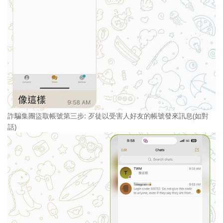
詐騙集團盜取帳號第三步: 歹徒以受害人好友的帳號發來訊息(如對
話)