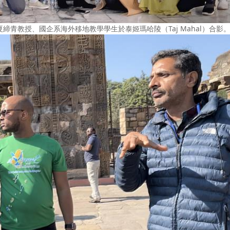
系夏締青教授、國企系海外移地教學學生於泰姬瑪哈陵（Taj Mahal）合影