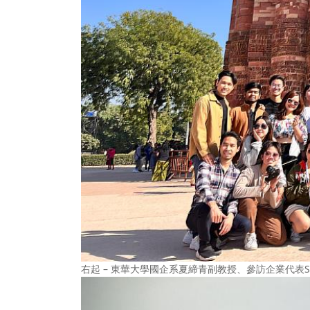
右起 – 東華大學國企系夏締青副教授、參訪企業代表Sar