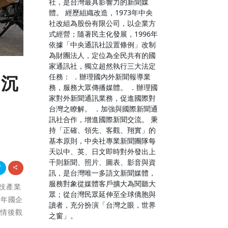
社，是台灣最具影響力的新聞媒
體。 經歷組織改造，1973年中央
社改組為股份有限公司，以企業方
式經營；隨著民主化發展，1996年
依據「中央通訊社設置條例」改制
為財團法人，定位為全民共有的國
家通訊社，獨立超然執行三大法定
任務： ．辦理國內外新聞報導業
 沉
務，服務大眾傳播媒體。 ．辦理國
家對外新聞通訊業務，促進國際對
台灣之瞭解。 ．加強與國際新聞通
訊社合作，增進國際新聞交流。 秉
持「正確、領先、客觀、翔實」的
基本原則，中央社專業新聞團隊每
天以中、英、日文即時對外發出上
千則新聞、照片、圖表、影音與資
訊，是台灣唯一多語文新聞媒體，
服務對象從媒體客戶擴大為閱聽大
科技產業
眾；從台灣民眾延伸至全球僑胞與
2年國企
讀者，充分扮演「台灣之眼，世界
疫情後觀
之窗」。