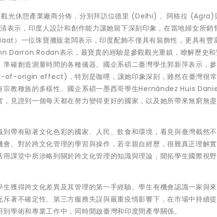
休憩產業廠商分佈，分別拜訪位德里 (Delhi) 、阿格拉 (Agra
黎美玲清表示，印度人設計和創作能力讓她留下深刻印象，在當地婦女所銷
i Haat）一位珠寶攤販老闆表示，印度配飾不僅具有裝飾性，更具有豐
 Darron Rodan表示，最寶貴的經驗是參觀觀光重鎮，瞭解歷史
，準確創造測量時間的各種儀器。國企系碩二臺灣學生郭新萍表示，
ry-of-origin effect)，特別是咖哩，讓她印象深刻，雖然在臺灣很
族的多樣性。國企系碩一墨西哥學生Hernández Huis Danie
實，見證到一個每天都在努力變得更好的國家，以及她所帶來無窮無
識到帶有顯著文化色彩的國家、人民、飲食和環境，看見與臺灣截然
機會。對於跨文化管理的學習與操作，若非親自經歷，很難真正理解
活用課堂中所涉略到關於跨文化管理的知識與理論，開拓學生國際視
學生獲得跨文化差異及其管理的第一手經驗。學生有機會認識一家與
充斥著不確定性、第三方服務失誤與嚴重疫情影響下，在市場中持續
用到學術和專業工作中，同時開啟臺灣和印度間產學關係。