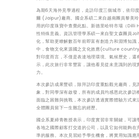
為期6天海外見學過程，走訪印度三個城市，依印度觀光
爾 (Jaipur)廠商。國企系碩二來自越南團員
用的印度珠寶中查覺此點。新德里哈特市場（Dill
性特殊意義。資訊管理學系碩一來自聖文森團員John
化，幫助更瞭解數百年前即富有創造力和淵博知識
中，食物文化來源國之文化效應(culture count
對印度而言，不僅是表達地理環境、氣候歷史，還有宗教種
示，此次旅行非常豐富，讓他看見從未意識到的現
力。
本次參訪成果豐碩，除拜訪印度重點觀光廠商，見
象，對同學深有啟發，所有的成員均感恩此次參訪
面臨之困難與挑戰，本次參訪透過實際體驗方式來
全體團員留下一生難忘的經歷。
國企系夏締青教授表示，印度實習非常關鍵，可讓
各地之國際顧客打交道的公司，以及它如何能夠在
準的服務。本次見習給予學生機會，將實用知識應