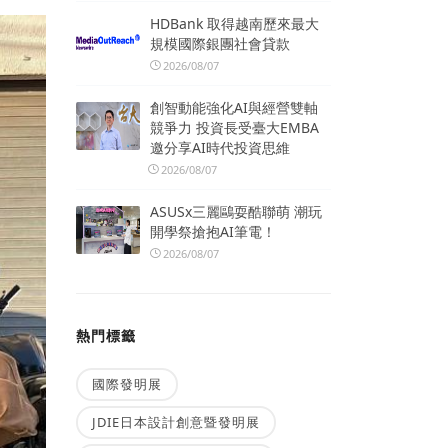
HDBank 取得越南歷來最大
規模國際銀團社會貸款
2026/08/07
創智動能強化AI與經營雙軸
競爭力 投資長受臺大EMBA
邀分享AI時代投資思維
2026/08/07
ASUSx三麗鷗耍酷聯萌 潮玩
開學祭搶抱AI筆電！
2026/08/07
熱門標籤
國際發明展
JDIE日本設計創意暨發明展