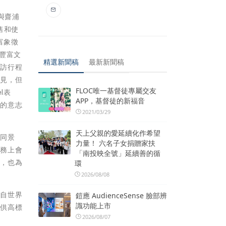
)與齋浦
售和使
富象徵
和豐富文
精選新聞稿
最新新聞稿
參訪行程
常見，但
FLOC唯一基督徒專屬交友
l表
APP，基督徒的新福音
盡的意志
2021/03/29
天上父親的愛延續化作希望
不同景
力量！ 六名子女捐贈家扶
實務上會
「南投映全號」延續善的循
野，也為
環
2026/08/08
來自世界
鎧應 AudienceSense 臉部辨
識功能上市
提供高標
2026/08/07