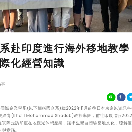
系赴印度進行海外移地教學
際化經營知識
時事
立東華大學國際企業學系(以下簡稱國企系)繼2022年11月前往日本東京以資訊
(Khalil Mohammad Shadab)教授率團，前往印度進行202
過實際走訪印度在地觀光休憩產業，讓學生親自體驗當地文化，瞭解
史與意涵。