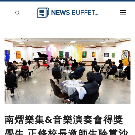
回到首頁
新聞稿分類
登入
刊登
南熠樂集&音樂演奏會得獎
學生 正修校長邀師生聆賞沙