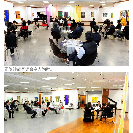
正修沙龍音樂會令人陶醉。