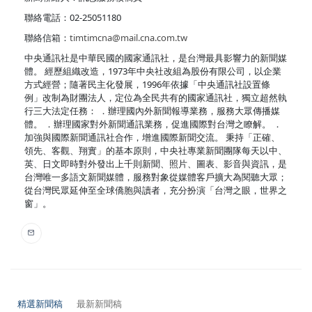
聯絡電話：02-25051180
聯絡信箱：
timtimcna@mail.cna.com.tw
中央通訊社是中華民國的國家通訊社，是台灣最具影響力的新聞媒
體。 經歷組織改造，1973年中央社改組為股份有限公司，以企業
方式經營；隨著民主化發展，1996年依據「中央通訊社設置條
例」改制為財團法人，定位為全民共有的國家通訊社，獨立超然執
行三大法定任務： ．辦理國內外新聞報導業務，服務大眾傳播媒
體。 ．辦理國家對外新聞通訊業務，促進國際對台灣之瞭解。 ．
加強與國際新聞通訊社合作，增進國際新聞交流。 秉持「正確、
領先、客觀、翔實」的基本原則，中央社專業新聞團隊每天以中、
英、日文即時對外發出上千則新聞、照片、圖表、影音與資訊，是
台灣唯一多語文新聞媒體，服務對象從媒體客戶擴大為閱聽大眾；
從台灣民眾延伸至全球僑胞與讀者，充分扮演「台灣之眼，世界之
窗」。
精選新聞稿
最新新聞稿