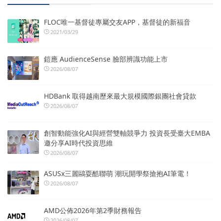
FLOC唯一基督徒專屬交友APP，基督徒的新福音
2021/03/29
鎧應 AudienceSense 臉部辨識功能上市
2026/08/07
HDBank 取得越南歷來最大規模國際銀團社會貸款
2026/08/07
創智動能強化AI與經營雙軸競爭力 投資長受臺大EMBA
邀分享AI時代投資思維
2026/08/07
ASUSx三麗鷗耍酷聯萌 潮玩開學祭搶抱AI筆電！
2026/08/07
AMD公佈2026年第2季財務報告
2026/08/07