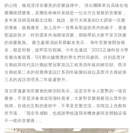
的心情，徹底浸淫在優美的音樂旋律中。 演出團隊來自高雄在地
樂團南熠樂集，其團長林喚玲老師是一位全方位發展的音樂家，
多年來深耕高雄藝文活動。她說，柴可夫斯基的D大調第一弦樂
四重奏，曲風優美，加上其中一首專為聖誕節而作的曲子，適逢
聖誕節前夕，特別選來作為開場音樂，期盼帶給大家平安又快樂
的節慶氣氛。 藝文處展演組長蔡獻友表示， 每年音樂會開放報
名，都是秒殺，旋即宣告額滿。今年也邀請「2022正修科技大學
音樂演奏競賽」11月剛出爐獲獎的學生們共同參與。分別是西洋
古典組與現代流行樂組雙冠軍資訊工程系四年級的柳宗頤、西洋
古典組第二名的視覺傳達設計系四年級陳鈺禛以及西洋古典組第
三名的資訊管理系二年級盧譽升。
首次受邀參加音樂會的柳宗頣表示，這是非常令人驚艷的一場音
樂會，不管是演奏者或現場聆賞者，大家對音樂都展現出異常的
熱情，在彼此互動的過程中，不單是音樂交流，在情誼上也都有
所升溫，「我非常感動，也感謝學校讓我有機會參與並體驗這場
不一樣的音樂會」。