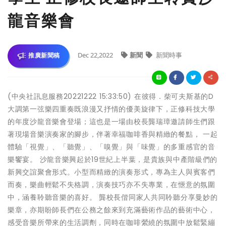
龍音樂會
Dec 22,2022
新聞
新聞時事
推廣新聞稿
(中央社訊息服務20221222 15:33:50) 在彼得．柴可夫斯基的D
大調第一弦樂四重奏既浪漫又抒情的優美旋律下，正修科技大學
的年度沙龍音樂會登場；這也是一場由校長龔瑞璋邀請師生們跟
著現場音樂演奏家的腳步，伴著幸福咖啡香與精緻的餐點， 一起
體驗「視覺」、「聽覺」、「嗅覺」與「味覺」的多重感官的音
樂饗宴。 沙龍音樂興起於19世紀上半葉，是貴族與中產階級們的
新興交誼聚會形式。小型而精緻的演奏形式，專為主人與賓客們
而奏，樂曲輕鬆不失格調，演奏技巧亦不失專業，在愜意的氛圍
中，涵養聆聽音樂的喜好。 龔校長偕同家人共同聆聽分享曼妙的
樂章，亦期盼師長們在公務之餘來到充滿藝術作品的藝術中心，
感受音樂所帶來的生活調劑，同時在咖啡縈繞的氛圍中放鬆緊繃