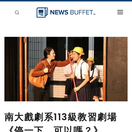
回到首頁
新聞稿分類
登入
刊登
南大戲劇系113級教習劇場
《停一下，可以嗎？》