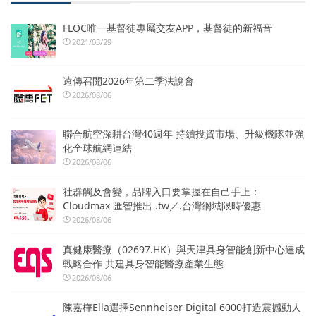
FLOC唯一基督徒專屬交友APP，基督徒的新福音
2021/03/29
遠傳召開2026年第二季法說會
2026/08/06
聯合航空深耕台灣40週年 持續投資市場、升級機隊並強
化全球航網連結
2026/08/06
社群觸及會變，品牌入口要掌握在自己手上：
Cloudmax 匯智推出 .tw／.台灣網域限時優惠
2026/08/06
真健康醫療（02697.HK）與天津具身智能創新中心達成
戰略合作 共建具身智能醫療產業生態
2026/08/06
陳嘉樺Ella選擇Sennheiser Digital 6000打造震撼動人