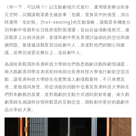
《停一下，可以嗎？》以互動劇場方式進行，運用環形舞台的多
元空間，試圖讓觀眾產生被故事「包圍」置身其中的感受，演出
時運用「坐針氈」(hot-seating)的互動策略，讓觀眾有機會分
別和劇中母親和女兒筱婷面對面溝通；並結合論壇劇場形式，邀
請觀眾上台扮演筱婷，直接和劇中男友昱傑討論彼此的交往與婚
姻問題。最後邀請觀眾寫信給劇中人，表達對他們的關心與建
議，並將信放置在舞台上，送給劇中人。
為讓前來觀賞的長庚科技大學師生們熟悉戲劇活動與劇情議題，
南大戲劇系同學在表演前特地前往長庚科技大學進行劇前交流活
動，讓長庚科技大學師生在實際進入劇場觀看時，不只身歷其
境，更能感同身受。而從演後的回饋中也看見長庚科技大學師生
們對本齣戲的喜愛，並對戲劇的互動方式感到新鮮有趣。南大戲
劇系師生感謝與珍惜與觀眾的互動交流，期盼創作更好的戲劇作
品分享給大家。