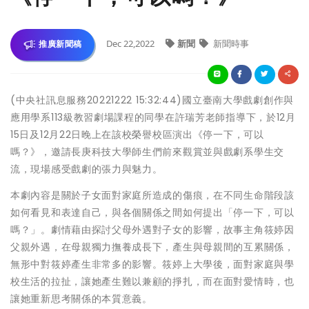
Dec 22,2022
新聞
新聞時事
推廣新聞稿
(中央社訊息服務20221222 15:32:44)國立臺南大學戲劇創作與
應用學系113級教習劇場課程的同學在許瑞芳老師指導下，於12月
15日及12月22日晚上在該校榮譽校區演出《停一下，可以
嗎？》，邀請長庚科技大學師生們前來觀賞並與戲劇系學生交
流，現場感受戲劇的張力與魅力。
本劇內容是關於子女面對家庭所造成的傷痕，在不同生命階段該
如何看見和表達自己，與各個關係之間如何提出「停一下，可以
嗎？」。劇情藉由探討父母外遇對子女的影響，故事主角筱婷因
父親外遇，在母親獨力撫養成長下，產生與母親間的互累關係，
無形中對筱婷產生非常多的影響。筱婷上大學後，面對家庭與學
校生活的拉扯，讓她產生難以兼顧的掙扎，而在面對愛情時，也
讓她重新思考關係的本質意義。