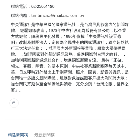
聯絡電話：02-25051180
聯絡信箱：
timtimcna@mail.cna.com.tw
中央通訊社是中華民國的國家通訊社，是台灣最具影響力的新聞媒
體。 經歷組織改造，1973年中央社改組為股份有限公司，以企業
方式經營；隨著民主化發展，1996年依據「中央通訊社設置條
例」改制為財團法人，定位為全民共有的國家通訊社，獨立超然執
行三大法定任務： ．辦理國內外新聞報導業務，服務大眾傳播媒
體。 ．辦理國家對外新聞通訊業務，促進國際對台灣之瞭解。 ．
加強與國際新聞通訊社合作，增進國際新聞交流。 秉持「正確、
領先、客觀、翔實」的基本原則，中央社專業新聞團隊每天以中、
英、日文即時對外發出上千則新聞、照片、圖表、影音與資訊，是
台灣唯一多語文新聞媒體，服務對象從媒體客戶擴大為閱聽大眾；
從台灣民眾延伸至全球僑胞與讀者，充分扮演「台灣之眼，世界之
窗」。
精選新聞稿
最新新聞稿