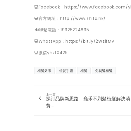
💻Facebook：https://www.facebook.com/y
💻官方網址：http://www.zhifa.hk/
️🔊聯繫電話：19925224895
💻WhatsApp：https://bit.ly/2WzlfMv
💻微信yhzf0425
植髮效果
植髮手術
植髮
免剃髮植髮
上一篇
探討品牌新思路，雍禾不剃髮植髮解決消
費...