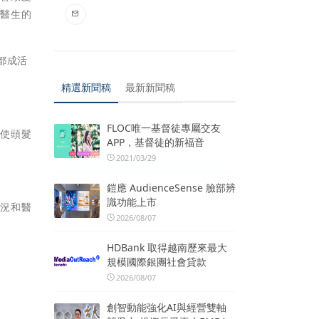
及醫生的
都成活
精選新聞稿
最新新聞稿
FLOC唯一基督徒專屬交友
會使頭髮
APP，基督徒的新福音
2021/03/29
鎧應 AudienceSense 臉部辨
識功能上市
狀況和醫
2026/08/07
HDBank 取得越南歷來最大
規模國際銀團社會貸款
2026/08/07
創智動能強化AI與經營雙軸