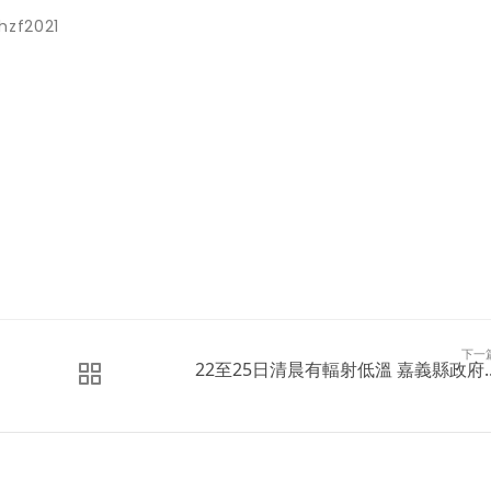
hzf2021
下一
22至25日清晨有輻射低溫 嘉義縣政府..