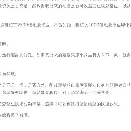
囊資源是否充足，能夠提取出來的毛囊是否可以遮蓋住脫髮部位，以
像種植了2500個毛囊單位，不當的話，種植的2000個毛囊單位即使
方向。
向進行適當的打孔。如果長出來的頭髮跟原來的生長方向不一致，就
的自然度。
來是不是一樣，是否自然。術後頭髮的自然度跟髮友自身的頭髮健康
新舊頭髮有斷層，頭髮聚集程度不同，頭髮密疏不同等效果。
植髮醫生技術要夠專業，這樣才可以保證植髮後頭髮的恢復效果。
在線聯繫了解哦。