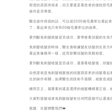
密度的原因有很多，但主要還是看患者的後枕部毛
操作是否專業。
醫生操作得當的話，可以使2000個毛囊單位看起來
了，看起來也只有1500個毛囊單位的效果。
要判斷免剃髮植髮是否成功，要學會看頭髮的生長
免剃髮植髮的時候，醫生會根據髮友頭髮的生長方
看起來像雜草一樣，從而影響頭髮的美觀程度。
要判斷免剃髮植髮是否成功，還要看植髮後，頭髮
自然度就是免剃髮植髮後的頭髮跟原來的頭髮看起
生的操作有關，如果醫生的技術不過關，就會造成
總而言之，最重要的還是選擇的植髮機構要正規，
大家對脫髮或者免剃髮植髮有任何問題都可以通過
脫髮、生髮聯繫我們❤️