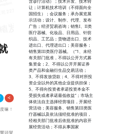
含诊疗活动）；技术开发、技术转
让；计算机技术培训（不得面向全
国招生）；会议服务；承办展览展
示活动；设计、制作、代理、发布
广告；经济贸易咨询；销售I、II类
医疗器械、化妆品、日用品、针纺
织品、工艺品；货物进出口、技术
就
进出口、代理进出口；美容服务；
销售第III类医疗器械。（“1、未经
有关部门批准，不得以公开方式募
集资金；2、不得以公开开展证券
类产品和金融衍生品交易活动；
3、不得发放贷款；4、不得对所投
资企业以外的其他企业提供担保；
5、不得向投资者承诺投资本金不
受损失或者承诺最低收益”；市场主
体依法自主选择经营项目，开展经
营活动；美容服务、销售第III类医
密度嘛！
疗器械以及依法须经批准的项目，
经相关部门批准后依批准的内容开
展经营活动；不得从事国家
影響頭髮