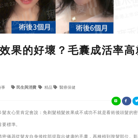
效果的好壞？毛囊成活率高
時事
民生與消費
精品
醫療保健
多髮友心里肯定會說：免剃髮植髮效果成不成功不就是看術後頭髮的
首要標準。
精密儀器從髮友自身後枕部提取出健康的毛囊，再種植到脫髮部位。