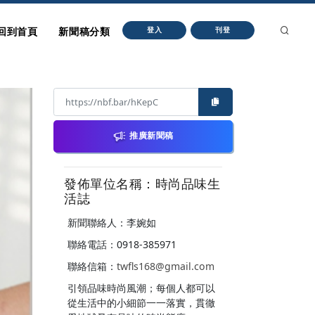
回到首頁
新聞稿分類
登入
刊登
推廣新聞稿
發佈單位名稱：時尚品味生
活誌
新聞聯絡人：李婉如
聯絡電話：0918-385971
聯絡信箱：
twfls168@gmail.com
引領品味時尚風潮；每個人都可以
從生活中的小細節一一落實，貫徹