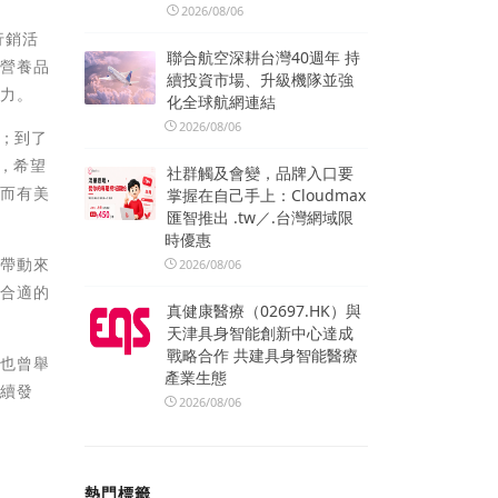
2026/08/06
行銷活
聯合航空深耕台灣40週年 持
力營養品
續投資市場、升級機隊並強
心力。
化全球航網連結
2026/08/06
肚；到了
，希望
社群觸及會變，品牌入口要
，而有美
掌握在自己手上：Cloudmax
匯智推出 .tw／.台灣網域限
時優惠
，帶動來
2026/08/06
最合適的
真健康醫療（02697.HK）與
天津具身智能創新中心達成
戰略合作 共建具身智能醫療
往也曾舉
產業生態
永續發
2026/08/06
熱門標籤