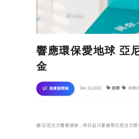
響應環保愛地球 亞
金
Dec 22,2022
娛樂
休閒
推廣新聞稿
圖:亞尼活力響應環保，即日起只要攜帶亞尼活力營