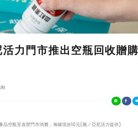
尼活力門市推出空瓶回收贈
活動
養品空瓶至直營門市消費，每罐現折10元(圖／亞尼活力提供)