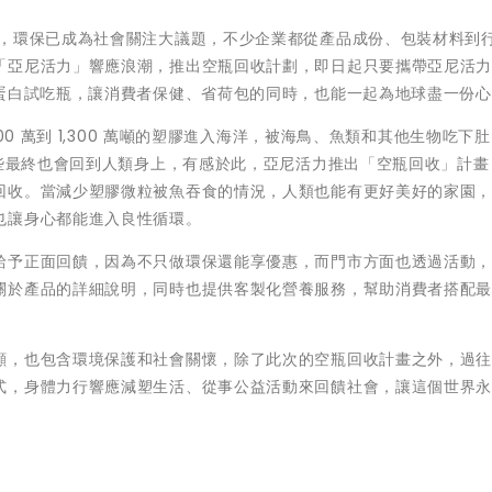
重，環保已成為社會關注大議題，不少企業都從產品成份、包裝材料到
「亞尼活力」響應浪潮，推出空瓶回收計劃，即日起只要攜帶亞尼活
原蛋白試吃瓶，讓消費者保健、省荷包的同時，也能一起為地球盡一份
00 萬到 1,300 萬噸的塑膠進入海洋，被海鳥、魚類和其他生物吃下
這些最終也會回到人類身上，有感於此，亞尼活力推出「空瓶回收」計畫
回收。當減少塑膠微粒被魚吞食的情況，人類也能有更好美好的家園
也讓身心都能進入良性循環。
給予正面回饋，因為不只做環保還能享優惠，而門市方面也透過活動
關於產品的詳細說明，同時也提供客製化營養服務，幫助消費者搭配
。
顧，也包含環境保護和社會關懷，除了此次的空瓶回收計畫之外，過
式，身體力行響應減塑生活、從事公益活動來回饋社會，讓這個世界