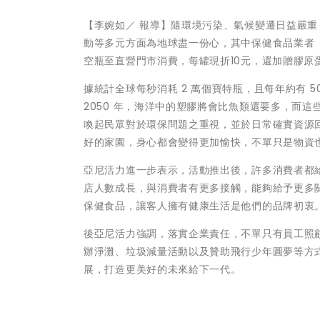
【李婉如／ 報導】隨環境污染、氣候變遷日益嚴
動等多元方面為地球盡一份心，其中保健食品業者
空瓶至直營門市消費，每罐現折10元，還加贈膠
據統計全球每秒消耗 2 萬個寶特瓶，且每年約有 5
2050 年，海洋中的塑膠將會比魚類還要多，而
喚起民眾對於環保問題之重視，並於日常確實資源
好的家園，身心都會變得更加愉快，不單只是物資
亞尼活力進一步表示，活動推出後，許多消費者都
店人數成長，與消費者有更多接觸，能夠給予更多
保健食品，讓客人擁有健康生活是他們的品牌初衷
後亞尼活力強調，落實企業責任，不單只有員工照
辦淨灘、垃圾減量活動以及贊助飛行少年圓夢等方
展，打造更美好的未來給下一代。