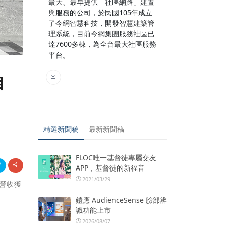
最大、最早提供「社區網路」建置
與服務的公司，於民國105年成立
了今網智慧科技，開發智慧建築管
理系統，目前今網集團服務社區已
達7600多棟，為全台最大社區服務
平台。
自
精選新聞稿
最新新聞稿
FLOC唯一基督徒專屬交友
APP，基督徒的新福音
2021/03/29
造營收獲
鎧應 AudienceSense 臉部辨
識功能上市
2026/08/07