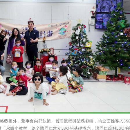
策略藍圖外，董事會內部決策、管理流程與業務範疇，均全面性導入ES
設「永續小教室」為全體同仁建立ESG的基礎概念，讓同仁瞭解ESG的