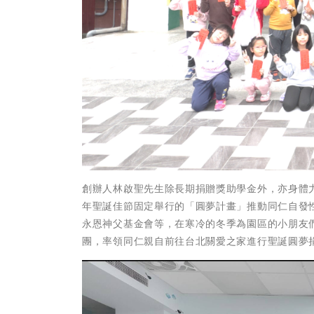
創辦人林啟聖先生除長期捐贈獎助學金外，亦身體
年聖誕佳節固定舉行的「圓夢計畫」推動同仁自發
永恩神父基金會等，在寒冷的冬季為園區的小朋友們
團，率領同仁親自前往台北關愛之家進行聖誕圓夢