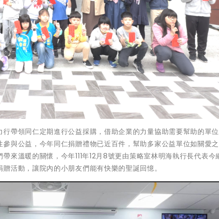
力行帶領同仁定期進行公益採購，借助企業的力量協助需要幫助的單
性參與公益，今年同仁捐贈禮物已近百件，幫助多家公益單位如關愛
帶來溫暖的關懷，今年111年12月8號更由策略室林明海執行長代表今
捐贈活動，讓院內的小朋友們能有快樂的聖誕回憶。