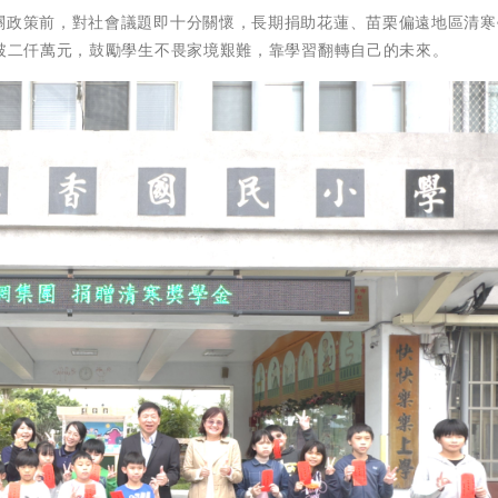
相關政策前，對社會議題即十分關懷，長期捐助花蓮、苗栗偏遠地區清寒
已破二仟萬元，鼓勵學生不畏家境艱難，靠學習翻轉自己的未來。