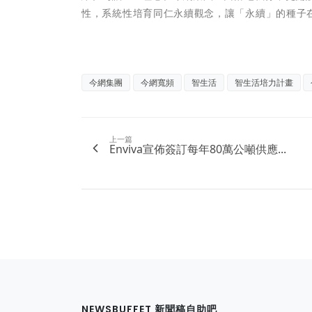
性，系統性培育同仁永續觀念，讓「永續」的種子
今網集團
今網寬頻
智生活
智生活培力計畫
上一篇
Enviva宣佈簽訂每年80萬公噸供應...
NEWSBUFFET 新聞稿自助吧