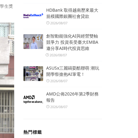
學生獎
HDBank 取得越南歷來最大
規模國際銀團社會貸款
2026/08/07
創智動能強化AI與經營雙軸
競爭力 投資長受臺大EMBA
邀分享AI時代投資思維
2026/08/07
ASUSx三麗鷗耍酷聯萌 潮玩
開學祭搶抱AI筆電！
2026/08/07
AMD公佈2026年第2季財務
報告
2026/08/07
熱門標籤