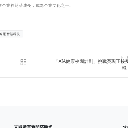
在企業裡萌芽成長，成為企業文化之一。
今網智慧科技
下一
「AIA健康校園計劃」挑戰賽現正接
報..
立即購買新聞稿曝光
分