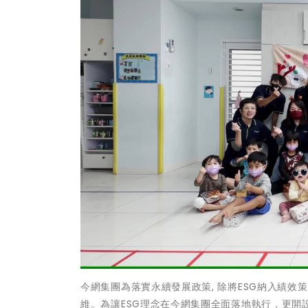
今網集團為落實永續發展政策, 除將ESG納入績效
維。為讓ESG理念在今網集團全面落地執行，更開