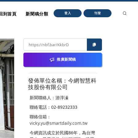
回到首頁
新聞稿分類
登入
刊登
推廣新聞稿
發佈單位名稱：今網智慧科
技股份有限公司
新聞聯絡人：游淳溱
聯絡電話：02-89232333
聯絡信箱：
vicky.yu@smartdaily.com.tw
今網資訊成立於民國86年，為台灣