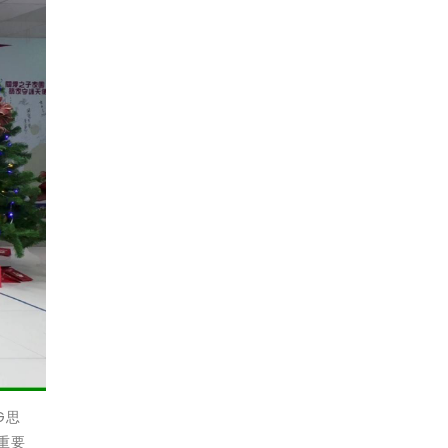
G思
重要