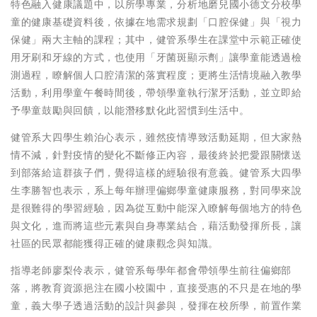
特色融入健康議題中，以所學專業，分析地磨兒國小德文分校學
童的健康基礎資料後，依據在地需求規劃「口腔保健」與「視力
保健」兩大主軸的課程；其中，健管系學生在課堂中示範正確使
用牙刷和牙線的方式，也使用「牙菌斑顯示劑」讓學童能透過檢
測過程，瞭解個人口腔清潔的落實程度；更將生活情境融入教學
活動，利用學童午餐時間後，帶領學童執行潔牙活動，並立即給
予學童鼓勵與回饋，以能潛移默化此習慣到生活中。
健管系大四學生賴泊心表示，雖然疫情導致活動延期，但大家熱
情不減，針對疫情的變化不斷修正內容，最後終於把愛跟關懷送
到部落給這群孩子們，覺得這樣的經驗很有意義。健管系大四學
生李勝智也表示，系上每年辦理偏鄉學童健康服務，對同學來說
是很難得的學習經驗，因為從互動中能深入瞭解每個地方的特色
與文化，進而將這些元素與自身專業結合，藉活動發揮所長，讓
社區的民眾都能獲得正確的健康觀念與知識。
指導老師廖梨伶表示，健管系每學年都會帶領學生前往偏鄉部
落，將教育資源挹注在國小校園中，直接受惠的不只是在地的學
童，義大學子透過活動的設計與參與，發揮在校所學，前置作業