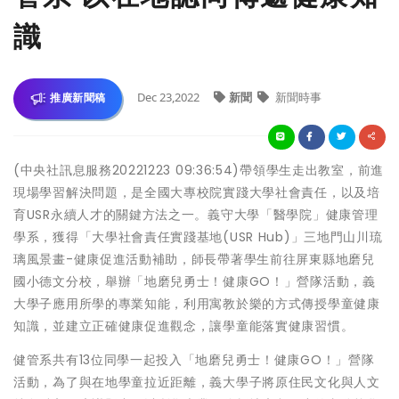
識
Dec 23,2022
新聞
新聞時事
推廣新聞稿
(中央社訊息服務20221223 09:36:54)帶領學生走出教室，前進
現場學習解決問題，是全國大專校院實踐大學社會責任，以及培
育USR永續人才的關鍵方法之一。義守大學「醫學院」健康管理
學系，獲得「大學社會責任實踐基地(USR Hub)」三地門山川琉
璃風景畫-健康促進活動補助，師長帶著學生前往屏東縣地磨兒
國小德文分校，舉辦「地磨兒勇士！健康GO！」營隊活動，義
大學子應用所學的專業知能，利用寓教於樂的方式傳授學童健康
知識，並建立正確健康促進觀念，讓學童能落實健康習慣。
健管系共有13位同學一起投入「地磨兒勇士！健康GO！」營隊
活動，為了與在地學童拉近距離，義大學子將原住民文化與人文