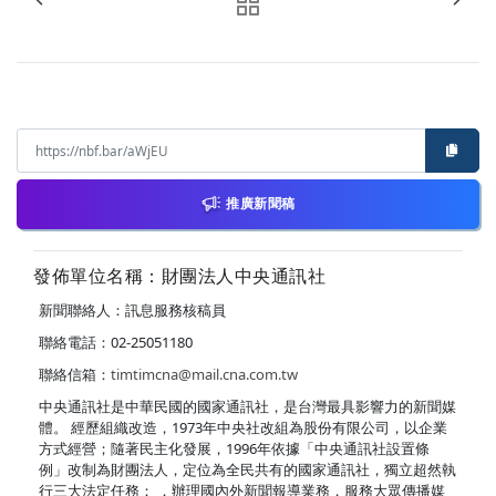
推廣新聞稿
發佈單位名稱：財團法人中央通訊社
新聞聯絡人：訊息服務核稿員
聯絡電話：02-25051180
聯絡信箱：
timtimcna@mail.cna.com.tw
中央通訊社是中華民國的國家通訊社，是台灣最具影響力的新聞媒
體。 經歷組織改造，1973年中央社改組為股份有限公司，以企業
方式經營；隨著民主化發展，1996年依據「中央通訊社設置條
例」改制為財團法人，定位為全民共有的國家通訊社，獨立超然執
行三大法定任務： ．辦理國內外新聞報導業務，服務大眾傳播媒