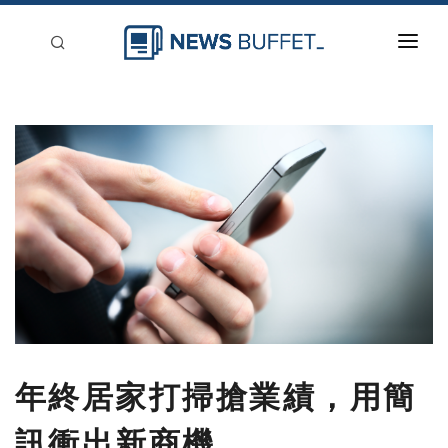
回到首頁
新聞稿分類
登入
刊登
年終居家打掃搶業績，用簡
訊衝出新商機