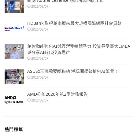
鎧應 AudienceSense 臉部辨識功能上市
2026/08/07
HDBank 取得越南歷來最大規模國際銀團社會貸款
2026/08/07
創智動能強化AI與經營雙軸競爭力 投資長受臺大EMBA
邀分享AI時代投資思維
2026/08/07
ASUSx三麗鷗耍酷聯萌 潮玩開學祭搶抱AI筆電！
2026/08/07
AMD公佈2026年第2季財務報告
2026/08/07
熱門標籤