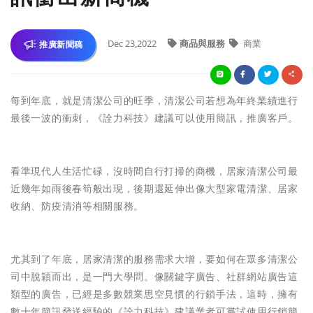
Dec 23,2022
商品與服務
商業
推廣新聞稿
每到年底，就是清潔公司的旺季，清潔公司若想為年終業績進行
最後一波的衝刺，《詮力科技》建議可以使用簡訊，推廣客戶。
看準現代人生活忙碌，沒時間自行打掃的商機，居家清潔公司最
近幾年如雨後春筍般出現，後期還延伸出像大型家電清潔、居家
收納、防疫清消等相關服務。
尤其到了年底，居家清潔的服務需求大增，要如何在眾多清潔公
司中脫穎而出，是一門大學問。像關鍵字廣告、社群網站廣告這
類型的廣告，已經是多數競業思空見慣的行鎖手法，這時，擁有
數十年簡訊發送經驗的《詮力科技》建議業者可嘗試使用行銷簡