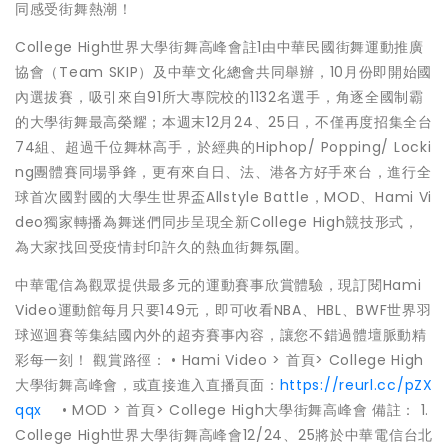
同感受街舞熱潮！
College High世界大學街舞高峰會註1由中華民國街舞運動推廣
協會（Team SKIP）及中華文化總會共同舉辦，10月份即開始國
內選拔賽，吸引來自91所大專院校的1132名選手，角逐全國制霸
的大學街舞最高榮耀；本週末12月24、25日，不僅再度招集全台
74組、超過千位舞林高手，於經典的Hiphop/ Popping/ Locki
ng團體賽同場爭鋒，更有來自日、法、港各方好手來台，進行全
球首次國對國的大學生世界盃Allstyle Battle，MOD、Hami Vi
deo獨家轉播為舞迷們同步呈現全新College High競技形式，
為大家找回受疫情封印許久的熱血街舞氛圍。
中華電信為觀眾提供最多元的運動賽事欣賞體驗，現訂閱Hami
Video運動館每月只要149元，即可收看NBA、HBL、BWF世界羽
球巡迴賽等集結國內外的超夯賽事內容，讓您不錯過體壇脈動精
彩每一刻！ 觀賞路徑： • Hami Video > 首頁> College High
大學街舞高峰會，或直接進入直播頁面：
https://reurl.cc/pZX
qqx
• MOD > 首頁> College High大學街舞高峰會 備註： 1.
College High世界大學街舞高峰會12/24、25將於中華電信台北