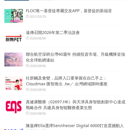
FLOC唯一基督徒專屬交友APP，基督徒的新福音
2021/03/29
遠傳召開2026年第二季法說會
2026/08/06
聯合航空深耕台灣40週年 持續投資市場、升級機隊並強
化全球航網連結
2026/08/06
社群觸及會變，品牌入口要掌握在自己手上：
Cloudmax 匯智推出 .tw／.台灣網域限時優惠
2026/08/06
真健康醫療（02697.HK）與天津具身智能創新中心達成
戰略合作 共建具身智能醫療產業生態
2026/08/06
陳嘉樺Ella選擇Sennheiser Digital 6000打造震撼動人