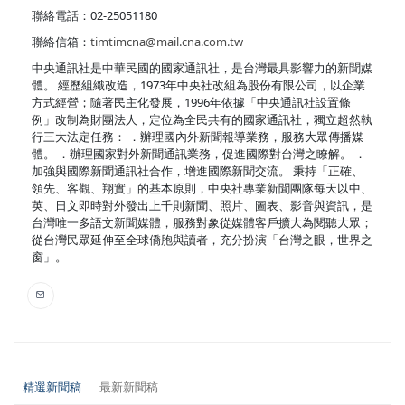
聯絡電話：02-25051180
聯絡信箱：
timtimcna@mail.cna.com.tw
中央通訊社是中華民國的國家通訊社，是台灣最具影響力的新聞媒
體。 經歷組織改造，1973年中央社改組為股份有限公司，以企業
方式經營；隨著民主化發展，1996年依據「中央通訊社設置條
例」改制為財團法人，定位為全民共有的國家通訊社，獨立超然執
行三大法定任務： ．辦理國內外新聞報導業務，服務大眾傳播媒
體。 ．辦理國家對外新聞通訊業務，促進國際對台灣之瞭解。 ．
加強與國際新聞通訊社合作，增進國際新聞交流。 秉持「正確、
領先、客觀、翔實」的基本原則，中央社專業新聞團隊每天以中、
英、日文即時對外發出上千則新聞、照片、圖表、影音與資訊，是
台灣唯一多語文新聞媒體，服務對象從媒體客戶擴大為閱聽大眾；
從台灣民眾延伸至全球僑胞與讀者，充分扮演「台灣之眼，世界之
窗」。
精選新聞稿
最新新聞稿