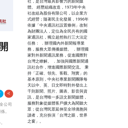
社，是台灣最具影響力的新聞媒
體。 經歷組織改造，1973年中央
社改組為股份有限公司，以企業方
式經營；隨著民主化發展，1996年
依據「中央通訊社設置條例」改制
為財團法人，定位為全民共有的國
家通訊社，獨立超然執行三大法定
展開
任務： ．辦理國內外新聞報導業
務，服務大眾傳播媒體。 ．辦理國
家對外新聞通訊業務，促進國際對
台灣之瞭解。 ．加強與國際新聞通
訊社合作，增進國際新聞交流。 秉
持「正確、領先、客觀、翔實」的
基本原則，中央社專業新聞團隊每
天以中、英、日文即時對外發出上
千則新聞、照片、圖表、影音與資
訊，是台灣唯一多語文新聞媒體，
服務對象從媒體客戶擴大為閱聽大
安全公司
眾；從台灣民眾延伸至全球僑胞與
關係。
讀者，充分扮演「台灣之眼，世界
之窗」。
心。