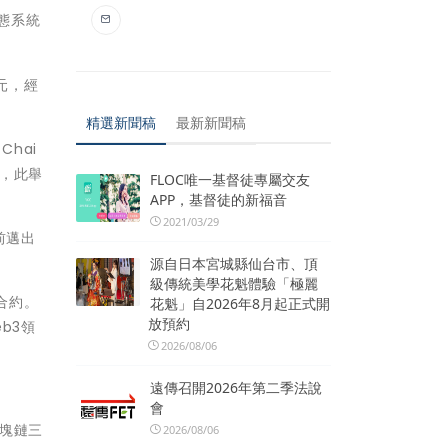
生態系統
美元，經
精選新聞稿
最新新聞稿
Chai
鏈，此舉
FLOC唯一基督徒專屬交友
APP，基督徒的新福音
2021/03/29
前邁出
源自日本宮城縣仙台市、頂
級傳統美學花魁體驗「極麗
合約。
花魁」自2026年8月起正式開
放預約
b3領
2026/08/06
遠傳召開2026年第二季法說
會
區塊鏈三
2026/08/06