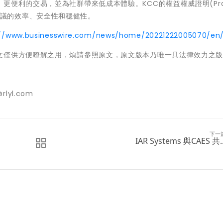
便利的交易，並為社群帶來低成本體驗。KCC的權益權威證明(Proo
區塊鏈協議的效率、安全性和穩健性。
://www.businesswire.com/news/home/20221222005070/en
文僅供方便瞭解之用，煩請參照原文，原文版本乃唯一具法律效力之
@rlyl.com
下一
IAR Systems 與CAES 共..