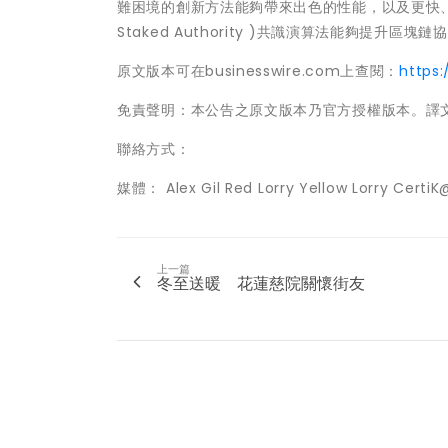
難困境的創新方法能夠帶來出色的性能，以及更快、更
Staked Authority )共識演算法能夠提升
原文版本可在businesswire.com上查閱：
https
免責聲明：本公告之原文版本乃官方授權版本。譯
聯絡方式：
媒體： Alex Gil Red Lorry Yellow Lorry CertiK
上一篇
冬至送暖 花蓮慈院關懷街友