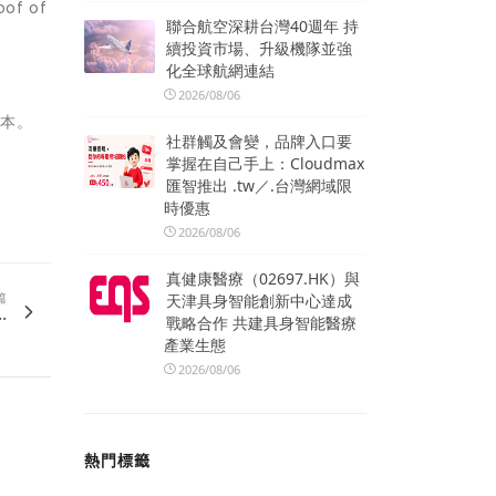
f of
聯合航空深耕台灣40週年 持
續投資市場、升級機隊並強
化全球航網連結
/
2026/08/06
版本。
社群觸及會變，品牌入口要
掌握在自己手上：Cloudmax
匯智推出 .tw／.台灣網域限
時優惠
2026/08/06
真健康醫療（02697.HK）與
篇
天津具身智能創新中心達成
.
戰略合作 共建具身智能醫療
產業生態
2026/08/06
熱門標籤