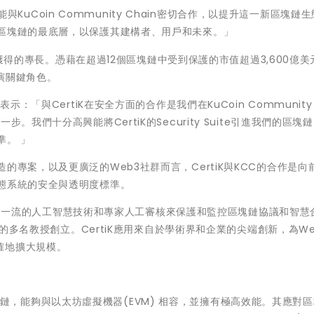
興能與KuCoin Community Chain密切合作，以提升這一新區塊鏈
其區塊鏈的最底層，以保護其建構者、用戶和未來。」
案中獲得的專長。憑藉在超過12個區塊鏈中受到保護的市值超過3,600億
扮演關鍵角色。
 Niu表示：「與CertiK在安全方面的合作是我們在KuCoin Community 
。我們十分高興能將CertiK的Security Suite引進我們的區塊
準。 」
的專案，以及更廣泛的Web3社群而言，CertiK與KCC的合作是向
態系統的安全與透明度標準。
驅，利用一流的人工智慧技術和專家人工審核來保護和監控區塊鏈協議和智慧
大學的多名教授創立。CertiK應用來自於學術界和企業的尖端創新，為We
確地擴大規模。
化公共區塊鏈，能夠與以太坊虛擬機器(EVM) 相容，並擁有極高效能。其應對