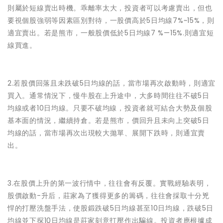
則屬於短線賣出時機。乖離率太大，投資者可以考慮賣出，但也
要視個股強弱等因素區別對待，一股價高於5日均線7%~15%，則
適宜賣出。若是熊市，一般股價低於5日均線7 %—15%.則適宜短
線買進。
2.若股價回落且未跌破5日均線的話，當市場再次啟動時，則適宜
買入。通常情況下，慢牛股在上升途中，大多時間往往不破5日
均線或者10日均線。只要不破均線，投資者就可結合大勢及個股
基本面的情況，繼續持倉。若是熊市，價回升且未向上突破5日
均線的話，當市場再次出現較大拋單、展開下跌時，則通宜賣
出。
3.在股價上升的第一波行情中，往往會有反覆。實戰經驗表明，
股價啟動-升后，莊家為了獲得更多的籌碼，往往會採取十分兇
悍的打壓洗盤手法，使股鍛跌破5日均線甚至10日均線，跌破5日
均線並下探10日均線是莊家刻意打壓作出騙線。投資者應根據成