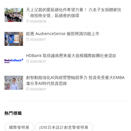
天上父親的愛延續化作希望力量！ 六名子女捐贈家扶
「南投映全號」延續善的循環
2026/08/08
鎧應 AudienceSense 臉部辨識功能上市
2026/08/07
HDBank 取得越南歷來最大規模國際銀團社會貸款
2026/08/07
創智動能強化AI與經營雙軸競爭力 投資長受臺大EMBA
邀分享AI時代投資思維
2026/08/07
熱門標籤
國際發明展
JDIE日本設計創意暨發明展