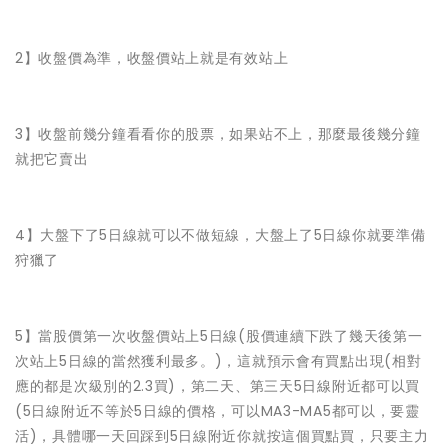
2】收盤價為準，收盤價站上就是有效站上
3】收盤前幾分鐘看看你的股票，如果站不上，那麼最後幾分鐘
就把它賣出
4】大盤下了5日線就可以不做短線，大盤上了5日線你就要準備
狩獵了
5】當股價第一次收盤價站上5日線(股價連續下跌了幾天後第一
次站上5日線的當然獲利最多。)，這就預示會有買點出現(相對
應的都是次級別的2.3買)，第二天、第三天5日線附近都可以買
(5日線附近不等於5日線的價格，可以MA3-MA5都可以，要靈
活)，具體哪一天回踩到5日線附近你就按這個買點買，只要主力