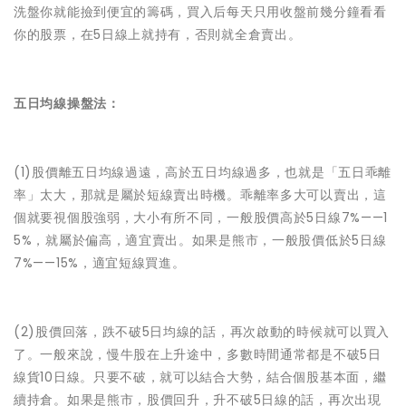
洗盤你就能撿到便宜的籌碼，買入后每天只用收盤前幾分鐘看看
你的股票，在5日線上就持有，否則就全倉賣出。
五日均線操盤法：
(1)股價離五日均線過遠，高於五日均線過多，也就是「五日乖離
率」太大，那就是屬於短線賣出時機。乖離率多大可以賣出，這
個就要視個股強弱，大小有所不同，一般股價高於5日線7%——1
5%，就屬於偏高，適宜賣出。如果是熊市，一般股價低於5日線
7%——15%，適宜短線買進。
(2)股價回落，跌不破5日均線的話，再次啟動的時候就可以買入
了。一般來說，慢牛股在上升途中，多數時間通常都是不破5日
線貨10日線。只要不破，就可以結合大勢，結合個股基本面，繼
續持倉。如果是熊市，股價回升，升不破5日線的話，再次出現