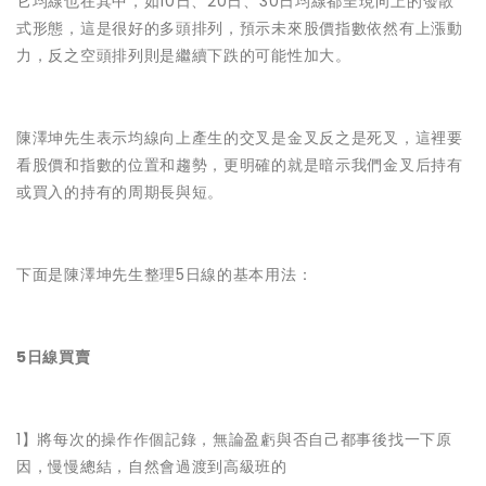
它均線也在其中，如10日、20日、30日均線都呈現向上的發散
式形態，這是很好的多頭排列，預示未來股價指數依然有上漲動
力，反之空頭排列則是繼續下跌的可能性加大。
陳澤坤先生表示均線向上產生的交叉是金叉反之是死叉，這裡要
看股價和指數的位置和趨勢，更明確的就是暗示我們金叉后持有
或買入的持有的周期長與短。
下面是陳澤坤先生整理5日線的基本用法：
5日線買賣
1】將每次的操作作個記錄，無論盈虧與否自己都事後找一下原
因，慢慢總結，自然會過渡到高級班的