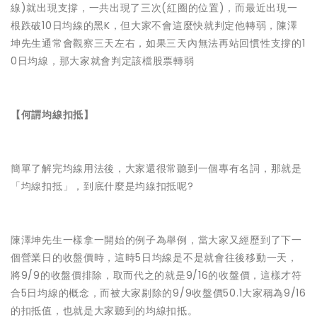
線)就出現支撐，一共出現了三次(紅圈的位置)，而最近出現一
根跌破10日均線的黑K，但大家不會這麼快就判定他轉弱，陳澤
坤先生通常會觀察三天左右，如果三天內無法再站回慣性支撐的1
0日均線，那大家就會判定該檔股票轉弱
【何謂均線扣抵】
簡單了解完均線用法後，大家還很常聽到一個專有名詞，那就是
「均線扣抵」，到底什麼是均線扣抵呢?
陳澤坤先生一樣拿一開始的例子為舉例，當大家又經歷到了下一
個營業日的收盤價時，這時5日均線是不是就會往後移動一天，
將9/9的收盤價排除，取而代之的就是9/16的收盤價，這樣才符
合5日均線的概念，而被大家剔除的9/9收盤價50.1大家稱為9/16
的扣抵值，也就是大家聽到的均線扣抵。