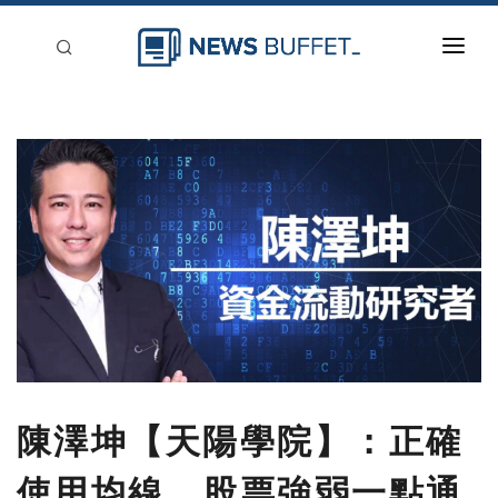
回到首頁
新聞稿分類
登入
刊登
陳澤坤【天陽學院】：正確
使用均線，股票強弱一點通