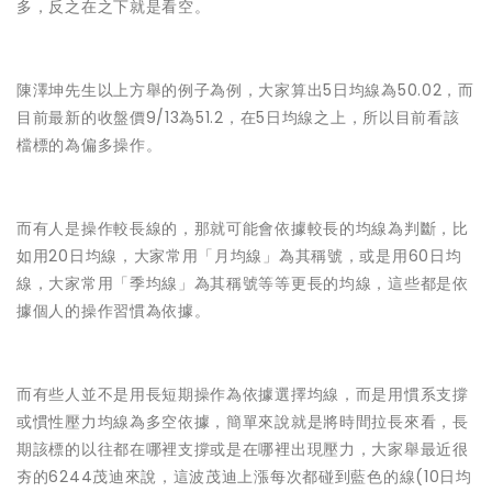
多，反之在之下就是看空。
陳澤坤先生以上方舉的例子為例，大家算出5日均線為50.02，而
目前最新的收盤價9/13為51.2，在5日均線之上，所以目前看該
檔標的為偏多操作。
而有人是操作較長線的，那就可能會依據較長的均線為判斷，比
如用20日均線，大家常用「月均線」為其稱號，或是用60日均
線，大家常用「季均線」為其稱號等等更長的均線，這些都是依
據個人的操作習慣為依據。
而有些人並不是用長短期操作為依據選擇均線，而是用慣系支撐
或慣性壓力均線為多空依據，簡單來說就是將時間拉長來看，長
期該標的以往都在哪裡支撐或是在哪裡出現壓力，大家舉最近很
夯的6244茂迪來說，這波茂迪上漲每次都碰到藍色的線(10日均