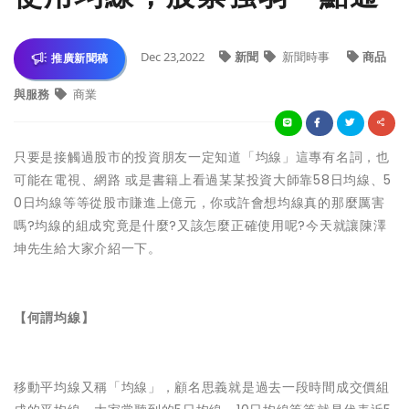
Dec 23,2022
新聞
新聞時事
商品
推廣新聞稿
與服務
商業
只要是接觸過股市的投資朋友一定知道「均線」這專有名詞，也
可能在電視、網路 或是書籍上看過某某投資大師靠58日均線、5
0日均線等等從股市賺進上億元，你或許會想均線真的那麼厲害
嗎?均線的組成究竟是什麼?又該怎麼正確使用呢?今天就讓陳澤
坤先生給大家介紹一下。
【何謂均線】
移動平均線又稱「均線」，顧名思義就是過去一段時間成交價組