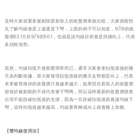
這時大家就要拿被剔除跟新加入的收盤價來做比較，大家就能預
先了解均線會是上揚還是下彎，上面的例子可以知道，9/16的收
盤價52.1大於9/9的50.1，也就是說均線目前會是持續向上，代表
多頭較強勢。
當然，均線扣抵不會那麼簡單而已，通常大家會拿扣抵值後的幾
天為判斷依據，當大家發現扣抵值後的幾天走勢都是向上，代表
未來被替換掉的收盤價只會越來越大，如果現在新加入的收盤價
卻低於被剔除的不就代表會下彎嗎，所以這時最新的收盤價就會
出現不能跌破扣抵值的支撐，因為一旦跌破扣抵值就會讓均線下
彎，這時扣抵值越來越高，均線要再轉成向上就會難上加難。
【雙均線使用法】