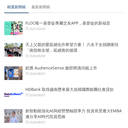
精選新聞稿
最新新聞稿
FLOC唯一基督徒專屬交友APP，基督徒的新福音
2021/03/29
天上父親的愛延續化作希望力量！ 六名子女捐贈家扶
「南投映全號」延續善的循環
2026/08/08
鎧應 AudienceSense 臉部辨識功能上市
2026/08/07
HDBank 取得越南歷來最大規模國際銀團社會貸款
2026/08/07
創智動能強化AI與經營雙軸競爭力 投資長受臺大EMBA
邀分享AI時代投資思維
2026/08/07