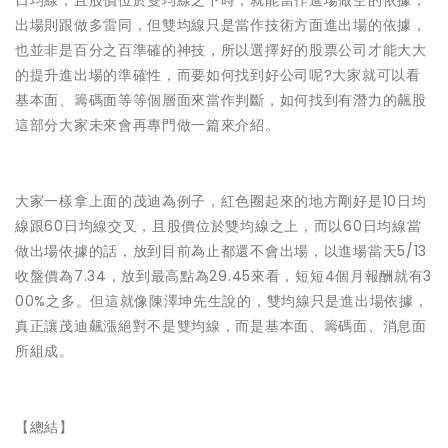
日均線，且股價位於雙均線之下時，就能當作進場做空的依據，
出場則跟做多雷同，但雙均線只是當作技術方面進出場的依據，
也並非是百分之百準確的神技，所以選擇好的股票公司才能大大
的提升進出場的準確性，而要如何找到好公司呢?大家就可以看
基本面、籌碼面等等個層面來當作判斷，如何找到有潛力的飆股
這部分大家未來會再專門做一篇來介紹。
大家一樣拿上面的茂迪為例子，紅色圈起來的地方剛好是10日均
線跟60日均線交叉，且股價位於雙均線之上，而以60日均線當
做出場依據的話，放到目前為止都還不會出場，以進場當天5/13
收盤價為7.34，放到最高點為29.45來看，短短4個月報酬就有3
00%之多。但這就像陳澤坤先生說的，雙均線只是進出場依據，
真正讓茂迪飆漲絕對不是雙均線，而是基本面、籌碼面、消息面
所組成。
【總結】