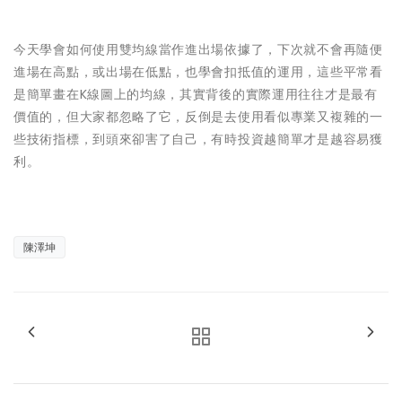
今天學會如何使用雙均線當作進出場依據了，下次就不會再隨便
進場在高點，或出場在低點，也學會扣抵值的運用，這些平常看
是簡單畫在K線圖上的均線，其實背後的實際運用往往才是最有
價值的，但大家都忽略了它，反倒是去使用看似專業又複雜的一
些技術指標，到頭來卻害了自己，有時投資越簡單才是越容易獲
利。
陳澤坤