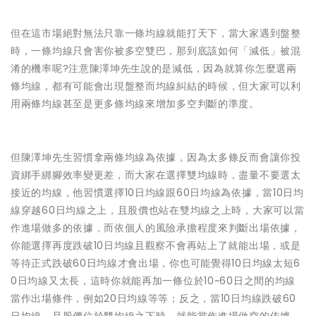
但在這市場絕對無法只靠一條均線就能打天下，當大家遇到盤整
時，一條均線只會害你被多空雙巴，那到底該如何「減低」被混
淆的機率呢?注意陳澤坤先生說的是減低，因為就算你怎麼選兩
條均線，都有可能會出現盤整而均線糾結的時候，但大家可以利
用兩條均線甚至是更多條均線來增加多空判斷的準度。
但陳澤坤先生習慣拿兩條均線為依據，因為太多條反而會讓你投
資綁手綁腳效率變更差，而大家在選擇雙均線時，盡量不要選太
接近的均線，他習慣選擇10日均線跟60日均線為依據，當10日均
線穿越60日均線之上，且股價也站在雙均線之上時，大家可以當
作進場做多的依據，而依個人的風險承擔程度來判斷出場依據，
你能選擇再度跌破10日均線且觀察不會再站上了就能出場，或是
等待正式跌破60日均線才會出場，你也可能覺得10日均線太短6
0日均線又太長，這時你就能再加一條位於10~60日之間的均線
當作出場條件，例如20日均線等等；反之，當10日均線跌破60