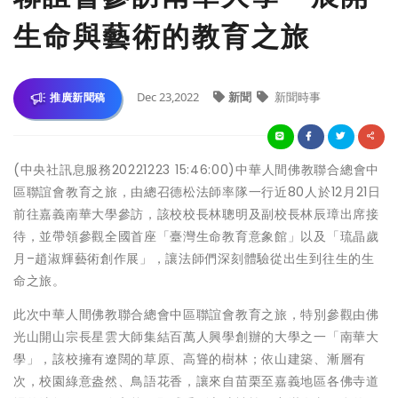
生命與藝術的教育之旅
Dec 23,2022
新聞
新聞時事
推廣新聞稿
(中央社訊息服務20221223 15:46:00)中華人間佛教聯合總會中
區聯誼會教育之旅，由總召德松法師率隊一行近80人於12月21日
前往嘉義南華大學參訪，該校校長林聰明及副校長林辰璋出席接
待，並帶領參觀全國首座「臺灣生命教育意象館」以及「琉晶歲
月–趙淑輝藝術創作展」，讓法師們深刻體驗從出生到往生的生
命之旅。
此次中華人間佛教聯合總會中區聯誼會教育之旅，特別參觀由佛
光山開山宗長星雲大師集結百萬人興學創辦的大學之一「南華大
學」，該校擁有遼闊的草原、高聳的樹林；依山建築、漸層有
次，校園綠意盎然、鳥語花香，讓來自苗栗至嘉義地區各佛寺道