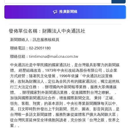
推廣新聞稿
發佈單位名稱：財團法人中央通訊社
新聞聯絡人：訊息服務核稿員
聯絡電話：02-25051180
聯絡信箱：
timtimcna@mail.cna.com.tw
中央通訊社是中華民國的國家通訊社，是台灣最具影響力的新聞媒
體。 經歷組織改造，1973年中央社改組為股份有限公司，以企業
方式經營；隨著民主化發展，1996年依據「中央通訊社設置條
例」改制為財團法人，定位為全民共有的國家通訊社，獨立超然執
行三大法定任務： ．辦理國內外新聞報導業務，服務大眾傳播媒
體。 ．辦理國家對外新聞通訊業務，促進國際對台灣之瞭解。 ．
加強與國際新聞通訊社合作，增進國際新聞交流。 秉持「正確、
領先、客觀、翔實」的基本原則，中央社專業新聞團隊每天以中、
英、日文即時對外發出上千則新聞、照片、圖表、影音與資訊，是
台灣唯一多語文新聞媒體，服務對象從媒體客戶擴大為閱聽大眾；
從台灣民眾延伸至全球僑胞與讀者，充分扮演「台灣之眼，世界之
窗」。