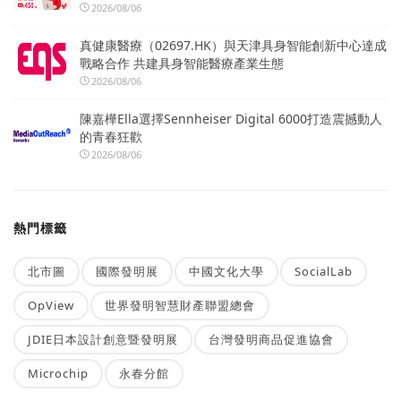
2026/08/06
真健康醫療（02697.HK）與天津具身智能創新中心達成
戰略合作 共建具身智能醫療產業生態
2026/08/06
陳嘉樺Ella選擇Sennheiser Digital 6000打造震撼動人
的青春狂歡
2026/08/06
熱門標籤
北市圖
國際發明展
中國文化大學
SocialLab
OpView
世界發明智慧財產聯盟總會
JDIE日本設計創意暨發明展
台灣發明商品促進協會
Microchip
永春分館