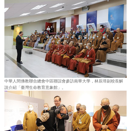
中華人間佛教聯合總會中區聯誼會參訪南華大學，林辰璋副校長解
說介紹「臺灣生命教育意象館」。