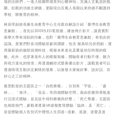
場的法師們，一進入校園即感受到心曠神怡，充滿人文氣息的氛
圍。壯觀的功德主碑牆，更顯現出百萬人長期以來持續不斷護持
學校、辦教育的精神。
林辰璋副校長兼生命教育中心主任親自解說介紹「臺灣生命教育
意象館」，首先以300吋LED電視牆，播放簡介影片，讓貴賓對
南華大學有深刻的印象，也對「臺灣生命教育意象館」有初步的
認識。貴賓們對各項體驗皆參與踴躍，包含 擬真幼兒的照顧；運
用最新穎的臉部偵測科技，模擬未來老化及重返幼兒時期的樣
貌。此外，也穿著老年人的模擬裝備，體驗長者行動不便、聽力
與視力退化的情境；再透過觸控式螢幕播出影片，讓觀賞者可以
透過情境互動決定劇情的發展，以激發大家做好事、說好話、存
好心之三好精神。
最受歡迎的主題區之一「自然療癒」，分別有「宇宙」、「森
林」、「海洋」、「花朵」等四個體驗空間，藉由音樂與香氛進
行沉浸式體驗，並且從中得到療癒與紓壓；「死亡尊嚴」主題區
也相當熱門，參觀者透過VR虛擬實境體驗「臨終」及「死亡」，
並從體驗個人告別式中體悟人生四道─道歉、道謝、道愛及道