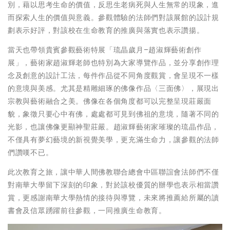
別，藉以思考生命的價值，反思生老病死與人生無常的現象，進
而探索人生的價值與意義。參觀體驗的法師們對該展館的設計規
劃表示好評，對該校在生命教育的推廣與落實也表示讚揚。
當天也帶領貴賓參觀藝術特展「琉晶歲月–趙淑輝藝術創作
展」，藝術家趙淑輝老師也特別為大家導覽作品，並分享創作理
念及創意的設計工法，每件作品從不同角度觀賞，會呈現不一樣
的意境與美感。尤其是精雕細琢的佛像作品〈三面佛〉，展現出
宗教與藝術融合之美。佛像在各個角度都可以完整呈現莊嚴面
貌，象徵只要心中有佛，處處都可見到佛祖的意境，隨著不同的
光影，也讓佛像更顯神聖莊嚴。趙淑輝藝術家璀璨的琉晶作品，
不僅具有夢幻藝境的新視覺美學，更充滿生命力，讓參觀的法師
們讚嘆不已。
此次教育之旅，讓中華人間佛教聯合總會中區聯誼會法師們不僅
對南華大學留下深刻的印象，對於該校優質的辦學也表示相當讚
賞，更感謝南華大學熱情的接待與導覽，未來將推薦給所屬的讀
書會及信眾踴躍前往參觀，一同推廣生命教育。