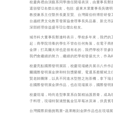
校慶典禮由演藝系同學擔任開場表演，由董事長鄭
還頒發12名傑出校友，包括: 盛東木業董事長吳
教授兼系主任暨所長夏至賢、台灣羅伯特博世研發
台越經濟文化教育發展協會理事長吳品蓁、新北市
深部經理徐益盛等12位傑出校友。
城市科大董事長鄭逢時表示，學校多年來，我們的
起；商學院培養的學生不管在任何角落，在電子商
金牌；打高爾夫球也是很有名的，我們學校不管參
我們會繼續的努力，繼續的把學校發揚光大，作為
校慶亮點國際發明展區，校慶現場總共展示八件作
爾國際發明展金牌和特別獎榮耀。電通系蔡耀斌主
賢老師團隊，以具不同進水型態之泡茶機，拿下瑞
在國際發明展金牌作品，也在現場展示，國際發明展
校慶現場，時尚造型事業系自製精油護唇膏，成為
子料理，現場特製液態氮金箔草莓冰淇淋，供貴賓
台灣國際廚藝挑戰賽-蔬果雕刻金牌作品也在現場展