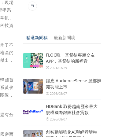
子；現場
程學系
林韋帆、
統科技資
精選新聞稿
最新新聞稿
非常了不
洲地區的
FLOC唯一基督徒專屬交友
現傑出，
APP，基督徒的新福音
2021/03/29
下韓國首
鎧應 AudienceSense 臉部辨
識功能上市
械系黃俊
2026/08/07
師團隊，
HDBank 取得越南歷來最大
規模國際銀團社會貸款
的還有分
2026/08/07
創智動能強化AI與經營雙軸
美國密西