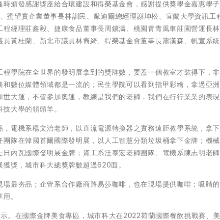
逢時頒發感謝獎座給合環建設和得榮基金會，感謝提供獎學金嘉惠學
聰明、蜜望實企業董事長林訓民、歐迪爾總經理謝坤松、宜蘭大學資訊工
工程經理莊鑫毅、捷康食品董事長周鑛濤、桃園青青風車莊園營運長
議員黃桂蘭、新北市議員林裔綺、得榮基金會董事長蕭漢森、帆宣系
工程學院在全世界的發明展拿到的獎牌數，要蓋一個教室才裝得下，
務和數位媒體領域都是一流的；民生學院可以看到指甲彩繪，拿過亞
加世大運，不管參加奧運，教練是我們的老師，我們在行行業業的表
科技大學的領頭羊。
品，電機系楊文治老師，以直流電源轉換器之實務遠距教學系統，拿
任團隊在韓國首爾國際發明展，以人工智慧分類垃圾桶拿下金牌；機
士日內瓦國際發明展金牌；資工系汪泰宏老師團隊、電機系陳志明老
獲獎，城市科大總獎牌數超過620面。
現場最夯品；企管系合作廠商路易莎咖啡，也在現場提供咖啡；吸睛
享用。
示。在國際金牌美食專區，城市科大在2022荷蘭國際餐飲挑戰賽、