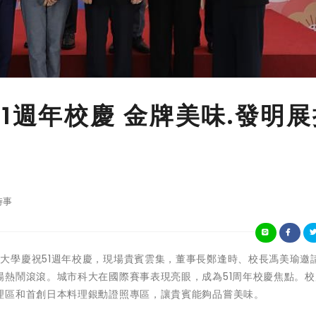
1週年校慶 金牌美味.發明展
時事
臺北城市科技大學慶祝51週年校慶，現場貴賓雲集，董事長鄭逢時、校長馮美瑜邀
場熱鬧滾滾。城市科大在國際賽事表現亮眼，成為51周年校慶焦點。校
理區和首創日本料理銀勳證照專區，讓貴賓能夠品嘗美味。