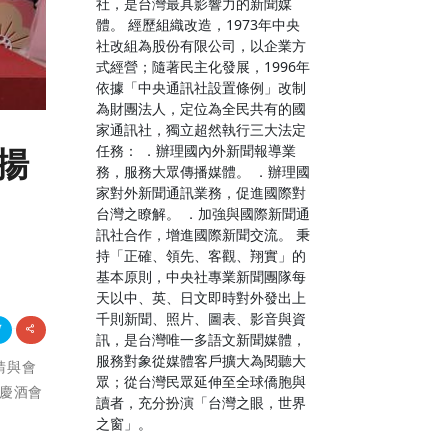
社，是台灣最具影響力的新聞媒
體。 經歷組織改造，1973年中央
社改組為股份有限公司，以企業方
式經營；隨著民主化發展，1996年
依據「中央通訊社設置條例」改制
為財團法人，定位為全民共有的國
家通訊社，獨立超然執行三大法定
任務： ．辦理國內外新聞報導業
揚
務，服務大眾傳播媒體。 ．辦理國
家對外新聞通訊業務，促進國際對
台灣之瞭解。 ．加強與國際新聞通
訊社合作，增進國際新聞交流。 秉
持「正確、領先、客觀、翔實」的
基本原則，中央社專業新聞團隊每
天以中、英、日文即時對外發出上
千則新聞、照片、圖表、影音與資
訊，是台灣唯一多語文新聞媒體，
服務對象從媒體客戶擴大為閱聽大
請與會
眾；從台灣民眾延伸至全球僑胞與
慶酒會
讀者，充分扮演「台灣之眼，世界
之窗」。