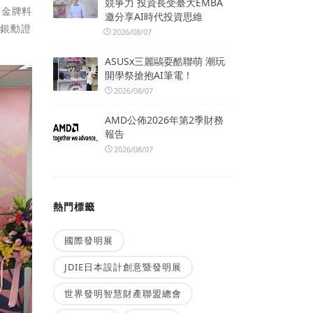
競爭力 投資長受臺大EMBA
等金牌料
邀分享AI時代投資思維
到銀勳證
2026/08/07
ASUSx三麗鷗耍酷聯萌 潮玩
開學祭搶抱AI筆電！
2026/08/07
AMD公佈2026年第2季財務
報告
2026/08/07
熱門標籤
國際發明展
JDIE日本設計創意暨發明展
世界發明智慧財產聯盟總會