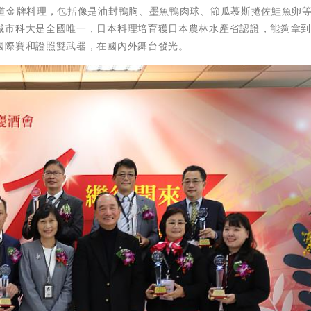
三道金牌料理，包括像是油封鴨胸、墨魚鴨肉球、節瓜慕斯捲佐鮭魚卵
城市科大是全國唯一，日本料理培育獲日本農林水產省認證，能夠拿
國際賽和證照雙武器，在國內外舞台發光。