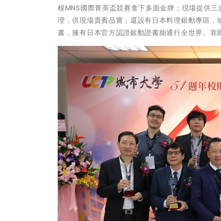
根MNS國際菁英盃競賽拿下多面金牌；現場提供
理，供現場貴賓品嘗；還設有日本料理銀勳專區，
書，擁有日本官方認證銀勳證書能通行全世界。靠